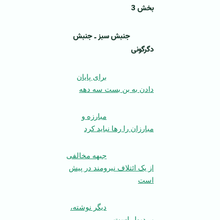
بخش 3
جنبش سبز ـ جنبش
دگرگونی
برای پایان
دادن به بن بست سه دهه
مبارزه و
مبارزان را‌‌ رها نباید کرد
جبهه مخالفی
از یک ائتلاف نیرومند در پیش
است
دیگر نوشته،
بر دیوار است