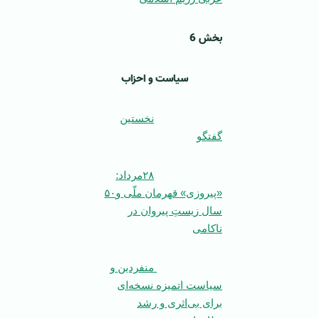
بخش 6
سیاست و احزاب
نخستین
گفتگو
۲۸مرداد:
«پیروزی» قهرمان ملّی و۵۰
سال زیستِ پیروان در
ناکامی
منفردین و
سیاست اتمیزه نسخه‌ای
برای بی‌اثری و رشد