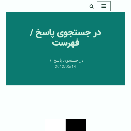
پرش
به
در جستجوی پاسخ /
محتوا
فهرست
در جستجوی پاسخ
2012/05/14