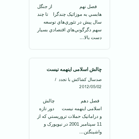
فصل نهم از جنگل
هابسي به موزائيک چندگرا تا چند
سال پيش در تئوري‌هاي توسعه
سهم دگرگوني‌هاي اقتصادي بسيار
دست بالا…
چالش اسلامی اينهمه نيست
صدسال کشاکش با تجدد
2012/05/02
فصل دهم چالش
اسلامی اينهمه نيست دور تازه
و دراماتيک حملات تروريستي که از
11 سپتامبر 2001 در نيويورک و
واشينگتن…