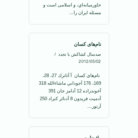
خاورميانه‌اي، و اسلامی است و
مسئله ايران را…
نام‌های کسان
صدسال کشاکش با تجدد
2012/05/02
‌ نام‌های کسان ‌ آ آتاترك 27، 28،
169، 176 آجوداني ماشاءالله 318
آخوندزاده 12 آدامز جان 391
آدميت فريدون 8 آدنائر كنراد 250
آرتور…
واژه‌نامه