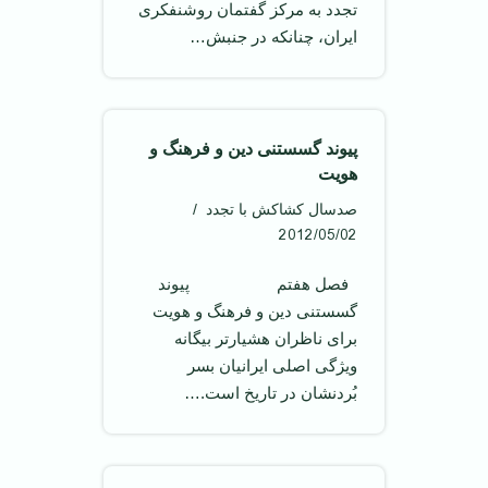
تجدد به مرکز گفتمان روشنفکری
ايران، چنانکه در جنبش…
پيوند گسستنی دين و فرهنگ و
هويت
صدسال کشاکش با تجدد
2012/05/02
فصل هفتم پيوند
گسستنی دين و فرهنگ و هويت
برای ناظران هشيارتر بيگانه
ويژگی اصلی ايرانيان بسر
بُردنشان در تاريخ است.…