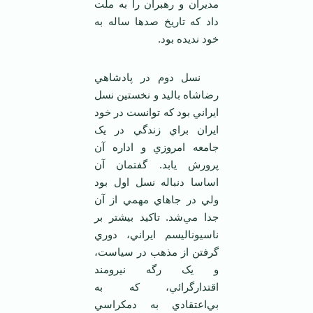
مديران و رهبران را به ملت
داد که تاريخ صدها ساله به
خود نديده بود.
نسل دوم در پادشاهي
رضاشاه باليد و نخستين نسل
ايراني بود که توانست در خود
ايران براي زندگي در يک
جامعه امروزي و اداره آن
پرورش يابد. گفتمان آن
اساسا دنباله نسل اول بود
ولي در جاهاي مهمي از آن
جدا مي‌شد. تاکيد بيشتر بر
ناسيوناليسم ايراني، دوري
گرفتن از مذهب در سياست،
و يک رگه نيرومند
اقتدارگرائي، که به
بي‌اعتقادي به دمکراسي