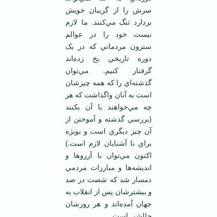
سرش را از گريبان خويش
بردارد تنگ مي‌کنند. ما لازم
نيست خود را در عوالم
سترون مردماني که در يک
دوره تاريخي يخ زده‌اند
گرفتار کنيم. مي‌توان
گذشته‌اي را که همه چيزشان
است به آنان واگذاشت که هر
چه مي‌خواهند با آن بکنند
(بررسي گذشته و آموختن از
آن چيز ديگري است و بويژه
براي نا آشنايان لازم است.)
اکنون مي‌توان با آرزوها و
انديشه‌ها و مبارزات مردمي
دمساز شد که شصت در صد
و بيشترشان پس از انقلاب به
جهان آمده‌اند و هر روزشان
چالشي است.