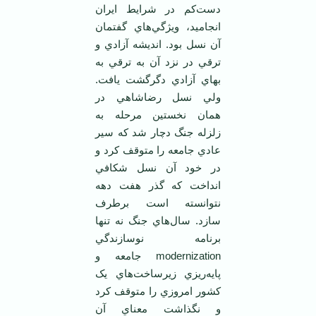
دست‌کم در شرايط ايران
انجاميد، ويژگي‌هاي گفتمان
آن نسل بود. انديشه آزادي و
ترقي در نزد آن به ترقي به
بهاي آزادي دگرگشت يافت.
ولي نسل رضاشاهي در
همان نخستين مرحله به
زلزله جنگ دچار شد که سير
عادي جامعه را متوقف کرد و
در خود آن نسل شکافي
انداخت که گذر هفت دهه
نتوانسته است برطرف
سازد. سال‌هاي جنگ نه تنها
برنامه نوسازندگي
modernization جامعه و
پايه‌ريزي زيرساخت‌هاي يک
کشور امروزي را متوقف کرد
و نگذاشت معناي آن