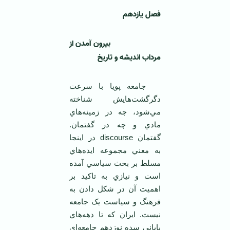
فصل يازدهم
بيرون آمدن از
مرداب انديشه و تاريخ
جامعه پويا با سرعت
دگرگشت‌هايش شناخته
مي‌شود، چه در زمينه‌هاي
مادي و چه در گفتمان.
گفتمان discourse در اينجا
به معني مجموعه ايده‌هاي
مسلط بر بحث سياسي آمده
است و نيازي به تاکيد بر
اهميت آن در شکل دادن به
فرهنگ و سياست يک جامعه
نيست. ايران که تا دهه‌هاي
پاياني سده نوزدهم جامعه‌اي