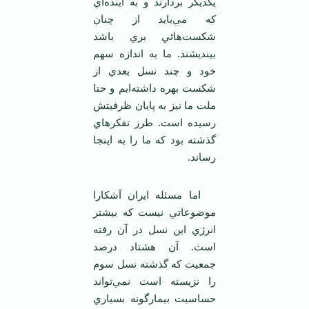
يکديگر بردارند و به آينده‌اي
که مي‌بايد از چنان
شکست‌هائي بري باشد
بينديشند. ما به اندازه سهم
خود و چند نسل بعدي از
شکست بهره داشته‌ايم و حتا
ملت ما نيز به پايان ظرفيتش
رسيده است. طرز تفکرهاي
گذشته بود که ما را به اينجا
رساند.
اما مسئله ايران آشکارا
موضوعاتي نيست که بيشتر
انرژي اين نسل در آن رفته
است. آن هشتاد درصد
جمعيت که گذشته نسل سوم
را نزيسته است نمي‌تواند
حساسيت بيمارگونه بسياري