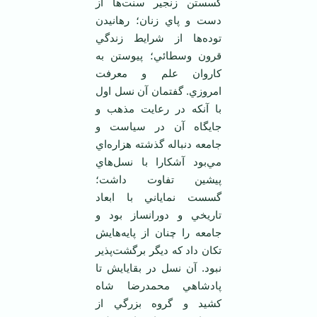
گسستن زنجير سنت‌ها از
دست و پاي زنان؛ رهانيدن
توده‌ها از شرايط زندگي
قرون وسطائي؛ پيوستن به
کاروان علم و معرفت
امروزي. گفتمان آن نسل اول
با آنکه در رعايت مذهب و
جايگاه آن در سياست و
جامعه دنباله گذشته هزاره‌اي
مي‌بود آشکارا با نسل‌هاي
پيشين تفاوت داشت؛
گسست نماياني با ابعاد
تاريخي و دورانساز بود و
جامعه را چنان از پايه‌هايش
تکان داد که ديگر برگشت‌پذير
نبود. آن نسل در بقايايش تا
پادشاهي محمدرضا شاه
کشيد و گروه بزرگي از