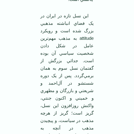
اين نسل تازه در ايران در
يک فضاي انباشته مذهبي
بزرگ شده است و رويکرد
attitude به مذهب مهم‌ترين
عامل در شکل دادن
شخصيت سياسي آن بوده
است. جدائي بزرگش از
گفتمان نسل سوم به همان
برمي‌گردد. پس از يک دوره
شستشو در آل‌احمد و
شريعتي و بازرگان و مطهري
و خميني و اکنون جنتي،
واکنش روزافزون اين نسل،
گريز است؛ گريز از هرچه
مذهب در سياست، و پيچيدن
مذهب در آنچه به