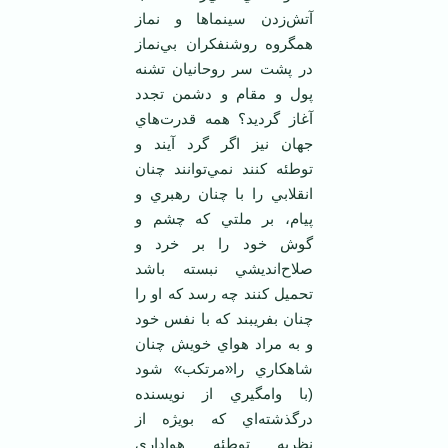
آتش‌زدن سينماها و نماز
همگروه روشنفکران بي‌نماز
در پشت سر روحانيان تشنه
پول و مقام و دشمن تجدد
آغاز گرديد؟ همه قدرت‌هاي
جهان نيز اگر گرد آيند و
توطئه کنند نمي‌توانند چنان
انقلابي را با چنان رهبري و
پيام، بر ملتي که چشم و
گوش خود را بر خرد و
صلاح‌انديشي نبسته باشد
تحميل کنند چه رسد که او را
چنان بفريبند که با نفس خود
و به مراد هواي خويش چنان
شاهکاري را«مرتکب» شود
(با وامگيري از نويسنده
درگذشته‌اي که بويژه از
نظريه توطئه هواداري