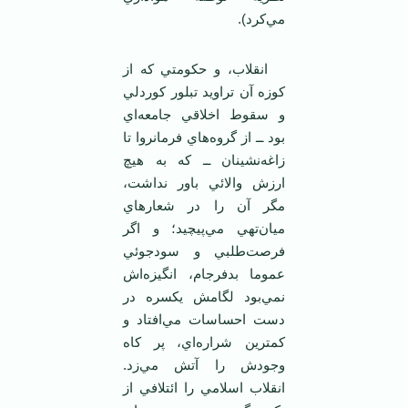
مي‌کرد).
انقلاب، و حکومتي که از
کوزه آن تراويد تبلور کوردلي
و سقوط اخلاقي جامعه‌اي
بود ــ از گروه‌هاي فرمانروا تا
زاغه‌نشينان ــ که به هيچ
ارزش والائي باور نداشت،
مگر آن را در شعارهاي
ميان‌تهي مي‌پيچيد؛ و اگر
فرصت‌طلبي و سودجوئي
عموما بدفرجام، انگيزه‌اش
نمي‌بود لگامش يکسره در
دست احساسات مي‌افتاد و
کمترين شراره‌اي، پر کاه
وجودش را آتش مي‌زد.
انقلاب اسلامي را ائتلافي از