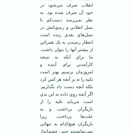
انقلاب صرف مي‌شود در
خود آن صرف شده بود. به
نظر نمي‌رسد دست‌کم تا
نسل انقلابي و رسوباتش در
نسل‌هاي بعدي زنده است
انتظار رسيدن به يک همرائي
از بيشتر آنها را بتوان داشت.
ما براي آنکه به نتيجه
کارآمدني براي آينده و
امروزمان برسيم بهتر است
تکيه را نه بر آنچه هر کس کرد
بلکه آنچه دست داد بگذاريم.
اگر آنچه روي داده به اين بدي
است مي‌بايد تکيه را از
بازيگران برداشت و به
علت‌ها پرداخت، زيرا
بازيگران هيچ‌کدام به تنهائي
نمي‌توانستند چنين چشم‌انداز