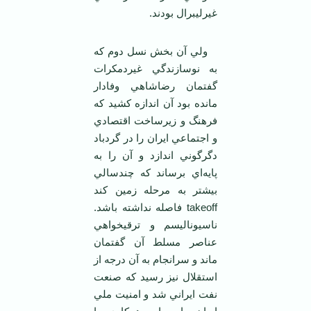
غيرليبرال بودند.
ولي آن بخش نسل دوم که
به نوسازندگي غيردمکرات
گفتمان رضاشاهي وفادار
مانده بود آن اندازه کشيد که
فرهنگ و زيرساخت اقتصادي
و اجتماعي ايران را در گردباد
دگرگوني اندازد و آن را به
پايه‌اي برساند که چندسالي
بيشتر به مرحله زمين کند
takeoff فاصله نداشته باشد.
ناسيوناليسم و ترقيخواهي
عناصر مسلط آن گفتمان
ماند و سرانجام به آن درجه از
استقلال نيز رسيد که صنعت
نفت ايراني شد و امنيت ملي