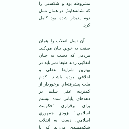
مشروطه بود و شکستي را
که نشانه‌هايش در همان نسل
دوم پديدار شده بود کامل
کرد.
آن نسل انقلاب را همان
صفت به خوبي بيان مي‌کند.
مردمي که دست به چنان
انقلابي زدند طبعا نمي‌بايد در
بهترين شرايط عقلي و
اخلاقي بوده باشند. کدام
ملت پيشرفته‌اي برخوردار از
کمترينه عقل سليم در
دهه‌هاي پاياني سده بيستم
براي برقراري “حکومت
اسلامي،“ بزودي جمهوري
اسلامي، دست به انقلاب
شکوهمندي مي‌زند که با