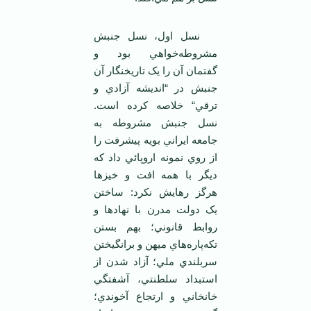
نسل اول، نسل جنبش
مشروطه‌خواهي بود و
گفتمان آن را يک تاريخنگار آن
جنبش در “انديشه آزادي و
ترقي“ خلاصه کرده است.
نسل جنبش مشروطه به
جامعه ايراني بويه پيشرفت را
از روي نمونه اروپائي داد که
ديگر با همه افت و خيزها
هرگز رهايش نکرد: ساختن
يک دولت مدرن با نهادها و
روابط قانوني؛ بهم بستن
تکه‌پاره‌هاي ميهن و برانگيختن
سربلندي ملي؛ آزاد شدن از
استبداد سلطنتي، آشفتگي
خانخاني و ارتجاع آخوندي؛