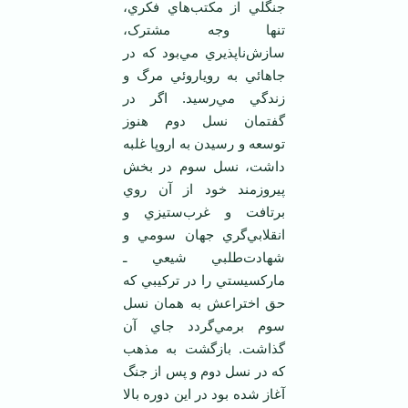
جنگلي از مکتب‌هاي فکري،
تنها وجه مشترک،
سازش‌ناپذيري مي‌بود که در
جاهائي به روياروئي مرگ و
زندگي مي‌رسيد. اگر در
گفتمان نسل دوم هنوز
توسعه و رسيدن به اروپا غلبه
داشت، نسل سوم در بخش
پيروزمند خود از آن روي
برتافت و غرب‌ستيزي و
انقلابي‌گري جهان سومي و
شهادت‌طلبي شيعي ـ
مارکسيستي را در ترکيبي که
حق اختراعش به همان نسل
سوم برمي‌گردد جاي آن
گذاشت. بازگشت به مذهب
که در نسل دوم و پس از جنگ
آغاز شده بود در اين دوره بالا