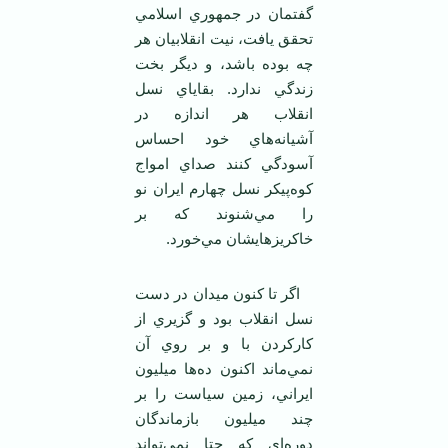
گفتمان در جمهوري اسلامي
تحقق يافت، نيت انقلابيان هر
چه بوده باشد، و ديگر بخت
زندگي ندارد. بقاياي نسل
انقلاب هر اندازه در
آشيانه‌هاي خود احساس
آسودگي کنند صداي امواج
کوه‌پيکر نسل چهارم ايران نو
را مي‌شنوند که بر
خاکريزهايشان مي‌خورد.
اگر تا کنون ميدان در دست
نسل انقلاب بود و گزيري از
کارکردن با و بر روي آن
نمي‌ماند اکنون ده‌ها ميليون
ايراني، زمين سياست را بر
چند ميليون بازماندگان
دوره‌اي که حتا نمي‌تواند