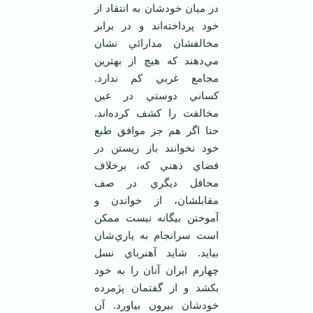
در ميان خودشان به انتقاد از
خود پرداخته‌اند و در برابر
مخالفشان مدارائي نشان
مي‌دهند که هيچ از بهترين
مجامع غربي کم ندارد.
کساني دوستي در عين
مخالفت را کشف کرده‌اند.
حتا اگر هم جز موافق طبع
خود نخوانند باز زيستن در
فضاي ذهني که، برخلاف
محافل ديگري در صف
مقابلشان، از خواندن و
آموختن بيگانه نيست ممکن
است سرانجام به ياري‌شان
بيايد. شايد آهنرباي نسل
چهارم ايران آنان را به خود
بکشد و از گفتمان پژمرده
خودشان بيرون بياورد. آن