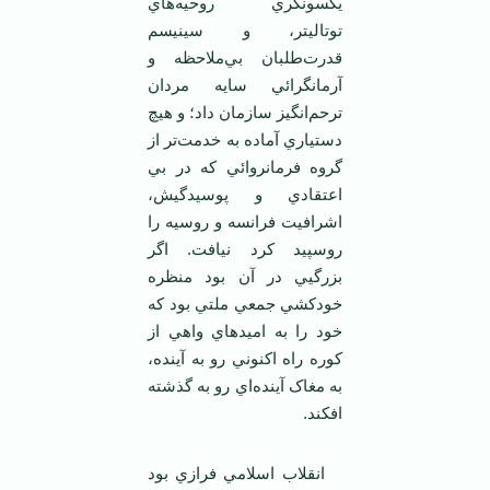
يکسونگري روحيه‌هاي
توتاليتر، و سينيسم
قدرت‌طلبان بي‌ملاحظه و
آرمانگرائي سايه مردان
ترحم‌انگيز سازمان داد؛ و هيچ
دستياري آماده به خدمت‌تر از
گروه فرمانروائي که در بي
اعتقادي و پوسيدگيش،
اشرافيت فرانسه و روسيه را
روسپيد کرد نيافت. اگر
بزرگيي در آن بود منظره
خودکشي جمعي ملتي بود که
خود را به اميدهاي واهي از
کوره راه اکنوني رو به آينده،
به مغاک آينده‌اي رو به گذشته
افکند.
انقلاب اسلامي فرازي بود