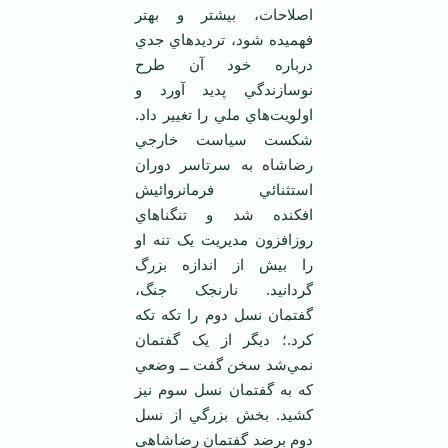
اصلاحات، بيشتر و بهتر
فهميده شود، ترديدهاي جدي
درباره خود آن طرح
نوسازندگي پديد آورد و
اولويت‌هاي ملي را تغيير داد.
شکست سياست خارجي
رضاشاه به سرتاسر دوران
استثنائي فرمانروائيش
افکنده شد و تنگناهاي
روزافزون مديريت يک تنه او
را بيش از اندازه بزرگ
گردانيد. نارنجک جنگ،
گفتمان نسل دوم را تکه تکه
کرد.؛ ديگر از يک گفتمان
نمي‌شد سخن گفت ــ وضعي
که به گفتمان نسل سوم نيز
کشيد. بخش بزرگي از نسل
دوم برضد گفتمان رضاشاهي