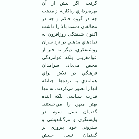
گرفت. اگر پيش از آن
بهره‌برداري رياکارنه از مذهب
چه در گروه حاکم و چه در
مخالفان دست بالا را داشت
اکنون شيفتگي روزافزون به
نمادهاي مذهبي در نزد سران
روشنفکري، ديگر نه خبر از
عوامفريبي بلکه عوامزدگي
محض مي‌داد. سرامدان
فرهنگي در تلاش براي
همانندي به توده‌ها، چنانکه
آنها را تصور مي‌کردند، نه تنها
قدرت سياسي بلکه آينده
بهتر ميهن را مي‌جستند.
گفتمان نسل سوم در
واپسنگري و مرگ‌انديشي و
ستروني خود پيروزي بر
گفتمان نسل جنبش