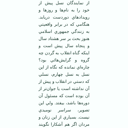
از نمايندگان نسل پيش از
خود را به نام‌ها و روزها و
رويدادهاي دوردست دريابد.
هنگامي که در برابر واقعيتي
به زنندگي جمهوري اسلامي
هنوز بحث بر سر هشتاد سال
و پنجاه سال پيش است و
اينکه گناه انقلاب به گردن چه
گروه و گرايش‌هائي بود؟
چاره‌اي نمانده که نگاه از اين
نسل به نسل چهارم، نسلي
که دستي در انقلاب و پيش از
آن نداشته است يا جوان‌تر از
آن بوده است که مسئول آن
دوره‌ها باشد، بيفتد. ولي اين
تصوير، سراسر نوميدي
نيست. بسياري از اين زنان و
مردان اگر هم آشکارا نگويند