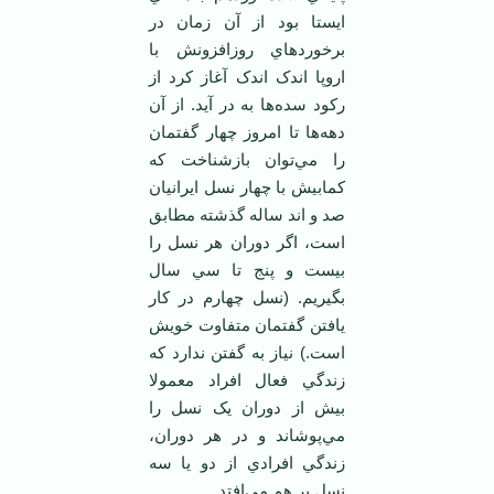
ايستا بود از آن زمان در
برخوردهاي روزافزونش با
اروپا اندک اندک آغاز کرد از
رکود سده‌ها به در آيد. از آن
دهه‌ها تا امروز چهار گفتمان
را مي‌توان بازشناخت که
کمابيش با چهار نسل ايرانيان
صد و اند ساله گذشته مطابق
است، اگر دوران هر نسل را
بيست و پنج تا سي سال
بگيريم. (نسل چهارم در کار
يافتن گفتمان متفاوت خويش
است.) نياز به گفتن ندارد که
زندگي فعال افراد معمولا
بيش از دوران يک نسل را
مي‌پوشاند و در هر دوران،
زندگي افرادي از دو يا سه
نسل بر هم مي‌افتد.