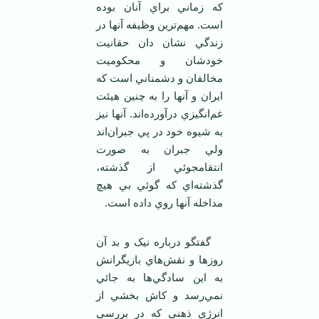
که زماني براي آنان بوده
است. مهم‌ترين وظيفه آنها در
زندگي نشان دان حقانيت
خودشان و محکوميت
مخالفان و دشمناني است که
ايران و آنها را به چنين هيئت
غم‌انگيزي درآورده‌اند. آنها نيز
به شيوه خود در پي جبران‌اند
ولي جبران به صورت
انتقامجوئي از گذشته،
گذشته‌اي که گوئي بي هيچ
مداخله آنها روي داده است.
گفتگو درباره نيک و بد آن
روزها و نقش‌هاي بازيگرانش
به اين سادگي‌ها به جائي
نمي‌رسد و کاش بخشي از
انرژي ذهني که در بررسي