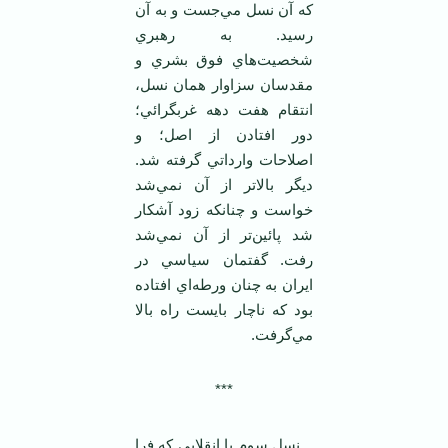
که آن نسل مي‌جست و به آن
رسيد. به رهبري
شخصيت‌هاي فوق بشري و
مقدسان سزاوار همان نسل،
انتقام هفت دهه غربگرائي؛
دور افتادن از اصل؛ و
اصلاحات وارداتي گرفته شد.
ديگر بالاتر از آن نمي‌شد
خواست و چنانکه زود آشکار
شد پائين‌تر از آن نمي‌شد
رفت. گفتمان سياسي در
ايران به چنان ورطه‌اي افتاده
بود که ناچار بايست راه بالا
مي‌گرفت.
***
نسل سوم با انقلابي که فرا