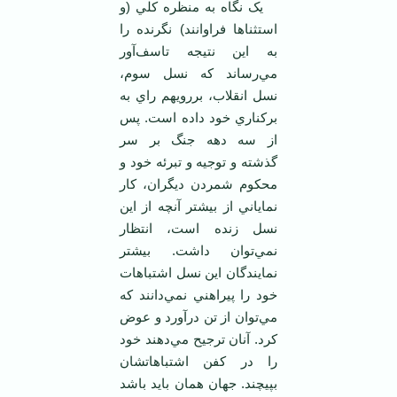
يک نگاه به منظره کلي (و
استثناها فراوانند) نگرنده را
به اين نتيجه تاسف‌آور
مي‌رساند که نسل سوم،
نسل انقلاب، بررويهم راي به
برکناري خود داده است. پس
از سه دهه جنگ بر سر
گذشته و توجيه و تبرئه خود و
محکوم شمردن ديگران، کار
نماياني از بيشتر آنچه از اين
نسل زنده است، انتظار
نمي‌توان داشت. بيشتر
نمايندگان اين نسل اشتباهات
خود را پيراهني نمي‌دانند که
مي‌توان از تن درآورد و عوض
کرد. آنان ترجيح مي‌دهند خود
را در کفن اشتباهاتشان
بپيچند. جهان همان بايد باشد