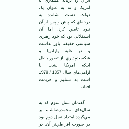
ايران را برپايه همکاري با
امريکا و نه به عنوان يک
دولت دست نشانده به
درجه‌اي که پيش و پس از آن
نبود تامين کرد. اما آن
استقلالي بود که خود رهبري
سياسي حقيقتا باور نداشت
و در غلبه پارانويا و
شکست‌پذيري، از تصور باطل
اينکه امريکا پشت نا
آرامي‌هاي سال 1357 / 1978
است به تسليم و هزيمت
افتاد.
گفتمان نسل سوم که به
سال‌هاي محمدرضاشاه بر
مي‌گردد امتداد نسل دوم بود
در صورت افراطي‌تر آن. در