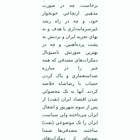
برخاست، چه در صورت
مذهبي ارتجاعي خونخوار
خود، و چه در راه ‌رشد
غيرسرمايه‌داري با هدف و به
بهاي تجزيه ايران و بردنش به
پشت پرده‌آهنين، و چه در
بهترين صورتش ناسيونال
دمکرات‌هاي مصدقي که همه
چيز را در مبارزه
ضداستعماري و پاک کردن
حساب با رضاشاه خلاصه
کردند. آنها به تک محصولي
شدن اقتصاد ايران (نفت) از
پس از سوم شهريور و اشغال
ايران مي‌تاختند ولي سياست
ايران را تک موضوعي (نفت)
ساختند. مصدقي‌ها ضمنا
نمونه‌اي از دمکرات‌هاي