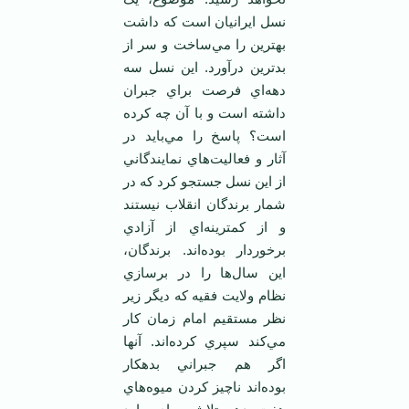
نسل ايرانيان است که داشت
بهترين را مي‌ساخت و سر از
بدترين درآورد. اين نسل سه
دهه‌اي فرصت براي جبران
داشته است و با آن چه کرده
است؟ پاسخ را مي‌بايد در
آثار و فعاليت‌هاي نمايندگاني
از اين نسل جستجو کرد که در
شمار برندگان انقلاب نيستند
و از کمترينه‌اي از آزادي
برخوردار بوده‌اند. برندگان،
اين سال‌ها را در برسازي
نظام ولايت فقيه که ديگر زير
نظر مستقيم امام زمان کار
مي‌کند سپري کرده‌اند. آنها
اگر هم جبراني بدهکار
بوده‌اند ناچيز کردن ميوه‌هاي