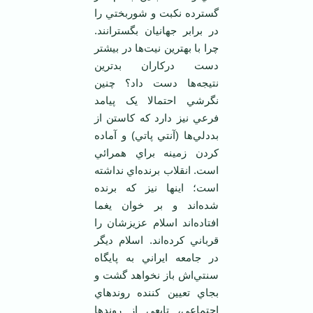
گسترده نکبت و شوربختي را
در برابر جهانيان بگسترانند.
چرا با بهترين نيت‌ها در بيشتر
دست درکاران بدترين
نتيجه‌ها دست داد؟ چنين
نگرشي احتمالا يک پيامد
فرعي نيز دارد که کاستن از
بددلي‌ها (آنتي پاتي) و آماده
کردن زمينه براي همرائي
است. انقلاب برنده‌اي نداشته
است؛ اينها نيز که برنده
شده‌اند و بر خوان يغما
افتاده‌اند اسلام عزيزشان را
قرباني کرده‌اند. اسلام ديگر
در جامعه ايراني به پايگاه
سنتي‌اش باز نخواهد گشت و
بجاي تعيين کننده روندهاي
اجتماعي، تابعي از روندها