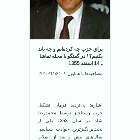
براي حزب چه كرده‌ايم و چه بايد
بكنيم؟ / در گفتگو با مجله تماشا
ـ 14 اسفند 1355
2015/11/21
مصاحبه‌ها با همایون
اشاره: بی‌ترديد فرمان تشکيل
حزب رستاخيز توسط محمدرضا
شاه در
سال 1353 يکی از
بحث‌برانگيزترين حوادث سياسی
سال‌های پيش و بعد از انقلاب