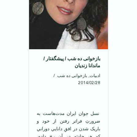
بازخوانی ده شب / پیشگفتار /
ماندانا زندیان
ادبیات
,
بازخوانی ده شب
2014/02/28
نسل جوان ايران مدت‌هاست به
ضرورتِ فراتر رفتن از خود و
باريک ‌شدن در افقِ دانايي دوراني
که هر حادثه در آن رخ داده،