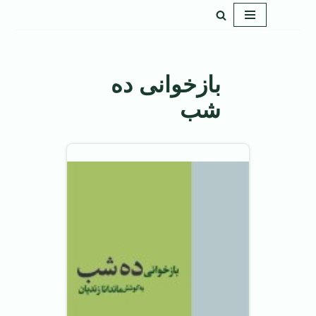
پرش
به
محتوا
بازخوانی ده
شب