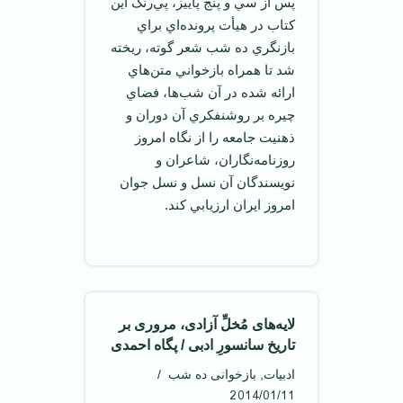
پس از سي و پنج پاييز، پي‌رنگ اين
کتاب در هيأت پرونده‌اي براي
بازنگري ده شب شعر گوته، ريخته
شد تا همراه بازخواني متن‌هاي
ارائه‌ شده در آن شب‌ها، فضاي
چيره بر روشنفکري آن دوران و
ذهنيت جامعه را از نگاه امروز
روزنامه‌نگاران، شاعران و
نويسندگان آن نسل و نسل جوان
امروز ايران ارزيابي کند.
لایه‌های مُخلِّ آزادی، مروری بر
تاریخ سانسورِ ادبی / پگاه احمدی
ادبیات
,
بازخوانی ده شب
2014/01/11