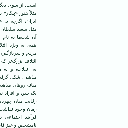
است. از سوی دیگر،
مثلاً هنوز «پیکار»
ایران، اگرچه به
مثل سعید سلطان‌پو
آن شب‌ها به نام ی
همه، به ویژه ائت
مردم و سربازگیری 
ائتلاف بزرگ‌تر که
به انقلاب، و به 
مذهبی، شکل گرفت؛
میانه روهای مذهبی
یک سو، و افراد نس
رقابت میان چهره‌
زمان وجود نداشت. 
فرآیند اجتماعی 
نامشخص و غیز قابل