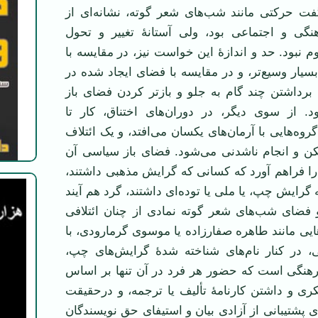
گفت حرکتی مانند شب‌های شعر گوته، نشانه‌ای از
گی و اجتماعی بود، ولی آستانۀ تغییر و تحول
 نبود. حد و اندازۀ این خواست نیز، در مقایسه با
ل‌های ۴۹ تا ۵۵ بسیار وسیع‌تر، و در مقایسه با فضای ایجاد شده در
ال‌های ۵۵ و ۵۶، برداشتن چند گام به جلو و باز‌تر کردن فضای باز
. از سوی دیگر، در دوران‌های اختناق، کار تا
روه‌هایی با آرمان‌های یکسان می‌افتد، و یک ائتلاف
مکن و انجام ناشدنی می‌شود. فضای باز سیاسی آن
ا فراهم آورد که کسانی که گرایش مذهبی داشتند،
ه گرایش چپ، یا ملی یا توده‌ای داشتند، گرد هم آیند
و فضای شب‌های شعر گوته نمادی از چنان ائتلافی
یی مانند طاهره صفارزاده یا موسوی گرمارودی، با
، در کنار نام‌های شناخته شدۀ گرایش‌های چپ،
رهنگی است که حضور هر فرد در آن تنها بر اساس
ری و داشتن کارنامۀ تألیف یا ترجمه، و درحقیقت
ی پشتیبانی از آزادی بیان و استیفای حق نویسندگان