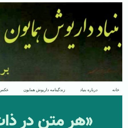
پرش
به
محتوا
خانه
درباره بنیاد
زندگینامه داریوش همایون
عکس
«هر متن در ذا