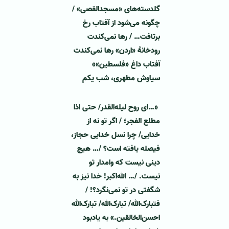
گلدسته‌های «مسجدالقصی» /
چگونه می‌شود از آفتاب رخ
برتافت… /‌‌ رها نمی‌کندت
رودخانۀ «اردن» رها نمی‌کندت
آفتاب داغ «فلسطین»»
سیاوش مطهری، شب یکم
«…‌ای روح لیله‌القدر/ حتی اذا
مطلع الفجر؛ / اگر تو نه از
خدایی/ چرا نسل خدایی حجاز،
فیصله یافته است؟ /… هیچ
دینی نیست که وامدار تو
نیست. /… الله‌اکبر! خدا نیز به
شگفتی در تو نمی‌نگرد؟! /
فتبارک‌الله/ تبارک‌الله/ تبارک‌الله
احسن‌الخالقین.» به یادبود