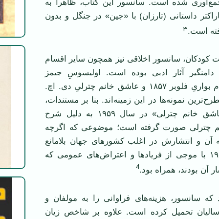
ع‌آوری شده است. سانسور این کتاب، ظاهرا به
راکتر داستانی (تارزان) با «جین» در جنگل و بدون
۳
ته است.
ت کودکان، سانسور اخلاقی نیز همچون سایر اقسام
دامنگیر آثار ادبی بوده است. اولیسوسِ جیمز
جویس ۱۹۱۸، مادام بواریِ فلوبر ۱۸۵۷ و عاشق خانم چترلیِ دی. اچ.
۱۹۲، از مطرح‌ترین نمونه‌ها در این زمینه‌اند. بنا بر مستندات،
سانسور رمان «عاشق خانم چترلی» در سال ۱۹۵۹ به دلیل شرح
نم چترلی صورت گرفته است؛ موضوعی که اگرچه
ه آن و انتشارش در اغلب کشورهای جهان بلامانع
است، در سال ۱۹۵۹ با موجی از فریادها و اعتراض‌های عمومی که
4
 آن بودند، همراه بود.
 که سانسور، هزینه‌های فراوانی را به مولفان و
الیان تحمیل کرده است. علاوه بر شاخص زیان