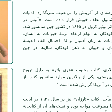
ه‌ای از آفرینش را بی‌نصیب نمی‌گذارد، ادبیات
شمول لطف خویش قرار داده است. «آلیس در
سرزمین عجایب» اثر لوئیز کرول در ۱۸۶۵ در کشور چین سانسور شد.
دکان به اتهام ارتقاء‌ مرتبۀ حیوانات به انسان،
ت به زبان آدمیان و لذا احتمال القاء اندیشۀ
ن و حیوان به ذهن کودکان، سال‌ها در چین
1
ال ۲۰۰۲ میلادی، کتاب محبوب «هری پاتر» به دلیل ترویج
پرستی، یکی از بالاترین موارد سانسور کتاب از
۲
 در آمریکا گزارش شده است.
بنا بر مستندات و مآخذ، کتاب «تارزان» نیز در سال ۱۹۲۱ در ایالت
با ممنوعیت مواجه بوده و نسخه‌های آن از کتابخانۀ