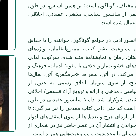
ای مختلف، گوناگون است؛ بر همین اساس، در طول
لفی از سانسور سیاسی، مذهبی، عقیدتی، اخلاقی،
 اِعمال شده است.
نسور ادبی در جوامع گوناگون، خواننده را با حقایق
ل ممنوعیت نشر کتاب، ممنوع‌القلمان، واژه‌های
تان، رمان و نمایشنامۀ مثله شده، سرکوب اهالی
دهای خشونت‌بار و حذفی با مقولۀ ادبیات، فرهنگ و
می‌کند. در آتن، سقراط «خرمگس» آتن، سال‌ها
یح، از سوی متولیان اخلاق رسمی به عدول از
اسی ـ مذهبی و ارائه و ترویج آراء فلسفی/ اخلاقی
یدن شوکران شد. دامنۀ سانسور عقیدتی در طول
 است که حتی دامن کتاب مقدس را نیز می‌گیرد؛ تا
ز پاره‌ای جرح و تعدیل‌ها از سوی اسقف‌های ادوار
خواندن و انتشار آن در عصر حاضر نیز در شماری از
 شمالی با محدودیت و ممنوعیت‌هایی همراه است.