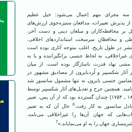
ز سه مجرای مهم اِعمال می‌شود: خیل عظیم
ن از پذیرش تغییرات، مدافعان ستیزه‌جوی ارزش‌های
تمل بر محافظه‌کاران و مبلغان دینی و دست آخر،
اطی و محافظانِ سرسخت استانداردهای اخلاقی.
 نشر در طول تاریخ، اغلب متوجه آثاری بوده است
غیراخلاقی، به لحاظ جنسی برانگیزاننده و یا به
مشی نهاد قدرت ناسازگار بوده است. از میان
 آثار شکسپیر و لُردبایرون از مصادیق مشهور در
ضامینِ جنسی بایرون نه تنها مشمول سانسور شد
نجامید. همچنین جرح و تعدیل‌های آثار شکسپیر توسط
توماس باودلر (۱۸۲۵ ـ ۱۷۵۴) چندان گسترده بود که از آن پس، تعبیر
6
ادل سانسور به کار رفت.
حال آن که به تعبیر
تاب‌هایی که جهان آن‌ها را غیراخلاقی می‌نامد،
7
رمساری جهان را به او می‌نمایاند.»