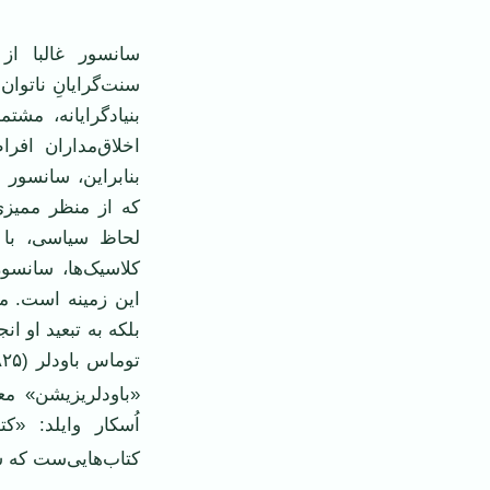
سانسور غالبا ا
سنت‌گرایانِ ناتوا
بنیادگرایانه، مش
اخلاق‌مداران افر
بنابراین، سانسور
که از منظر ممیزی 
لحاظ سیاسی، با 
کلاسیک‌ها، سانسور
این زمینه است. م
بلکه به تبعید او ا
«باودلریزیشن» مع
اُسکار وایلد: «ک
کتاب‌هایی‌ست که ش