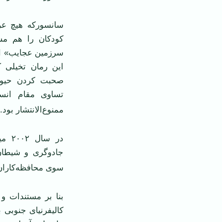
سانسورکه هیچ عرص
کودکان را هم م
این رمان تخیلی کو
صحبت کردن حیوانا
تساوی مقام انسا
ممنوع‌الانتشار بود.
در س
جادوگری و شیطان‌
سوی محافظه‌کاران
کالیفرنیای جنوبی 