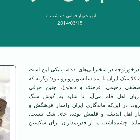
ادبیات
,
بازخوانی ده شب
2014/03/15
ده شب
 درخورتوجه در سخنرانی‌های
یکی این است
 کلاسیک ایران با سد سانسور روبرو نبود؛ وگرنه که
فرهنگ و دیوان
مصطفی رحیمی.
). چنین حرفی
 زبان اهل قلم می‌آید تا شاید به گوشِ سنگ
ود. در این‌که ماندگاری ایران وامدار فرهنگش و
ار اهل اندیشه و قلمش بوده، جای شک نیست.
نماید، چشمداشت ما از قدرتمداران برای شکستن