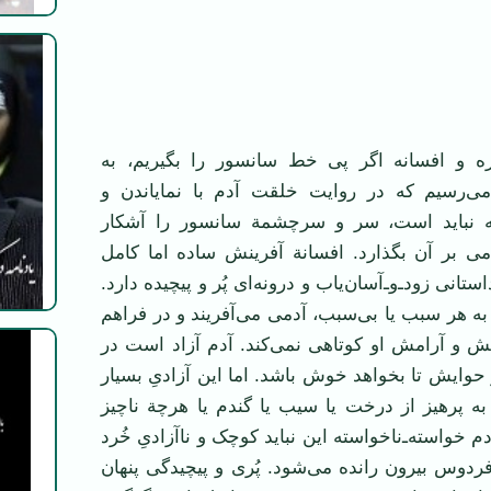
ه و افسانه اگر پی خط سانسور را بگیریم، به
ی‌رسیم که در روایت خلقت آدم با نمایاندن و
ه نباید است، سر و سرچشمة سانسور را آشکار
نامی بر آن بگذارد. افسانة آفرینش ساده اما کامل
انی زود‌ـ‌و‌ـ‌آسان‌یاب و درونه‌ای پُر و پیچیده دارد.
 به هر سبب یا بی‌سبب، آدمی می‌آفریند و در فراهم
ش و آرامش او کوتاهی نمی‌کند. آدم آزاد است در
حوایش تا بخواهد خوش باشد. اما این آزادیِ بسیار
ه پرهیز از درخت یا سیب یا گندم یا هرچة ناچیز
 خواسته‌ـ‌ناخواسته این نباید کوچک و ناآزادیِ خُرد
 فردوس بیرون رانده می‌شود. پُری و پیچیدگی پنهان