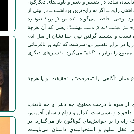
استان ساده در تفسیر و تعبیر و تاویل‌های دیگرگون
ی رایج ‌ـ‌‌ـ‌ اگر نه رایج‌ترین برداشت ‌ـ‌‌ـ‌ در بیتی از
“نه من از پردة تقوا به
ود. وقتی حافظ می‌گوید،
رم نیز بهشت ابد از دست بهشت”
؛ یعنی که آن هرچة
ه نیست و نشنیده گرفتن نهی خدا نشان از میل آدم
نار یا در برابر تفسیر دین‌سرشت که تکیه بر نافرمانی
 ممنوع را برابر با “گناه” می‌گیرد، تفسیرهای دیگری
وع همان “آگاهی” یا “معرفت” یا “حقیقت” و یا هرچة
 از میوه‌ یا درخت ممنوع، چه دینی و چه نادینی،
 دلخواه و نسبی‌ست. کمال و دوام داستان آفرینش
راه را بر خوانش‌های گوناگون باز می‌گذارد. در
ر عقل سلیم و استخوانبندیِ داستان می‌بایست