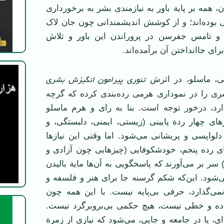
ن، همه بر پایة باور به نیازمندی بشر به برخورداری
ای طبیعی بوده‌اند؛ و از کوشش اندیشمندانی چون جان لاک
و تامس جفرسن در پروراندن این باور و تلاش
رای جاانداختن آن برآمده‌اند.
تئوری پیرامون انگیزش بشری
یی، ماسلو، در اثرش
ای بشری را در نموداری هرمی رده‌بندی کرده که گرچه
ا دارد، درخور توجه است. بنا به رای و هرم ماسلو
های چهار ردة پایینی (زیستی، ایمنی، دلبستگی، و
دلواپسی و پریشانی می‌شود. اما وقتی این نیازها
ای رده پنجم، خودشکوفایی (چیزهایی چون آزادی و
 سر بر می‌آورند که پاسخگویی به آن‌ها مایة بالیدن
‌شود. این‌که شکم گرسنه جا برای هنر و فلسفه و
می‌گذارد، حرفی بی‌پایه نیست. با این همه چون
و خطی نیست، هیچ حکمی بی‌بروبرگرد نیست.
‌ای، یا در جامعه و جایی، می‌شود که نیازی از زمرة