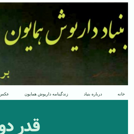
پرش
به
محتوا
خانه
درباره بنیاد
زندگینامه داریوش همایون
عکس
قدرِ د