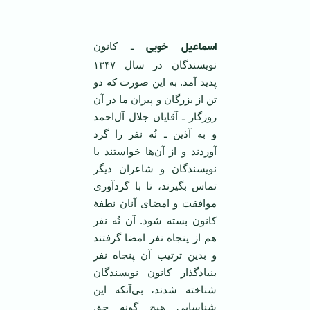
اسماعیل خویی
ـ کانون
نویسندگان در سال ۱۳۴۷
پدید آمد. به این صورت که دو
تن از بزرگان و پیران ما در آن
روزگار ـ آقایان جلال آل‌احمد
و به آذین ـ نُه نفر را گرد
آوردند و از آن‌ها خواستند با
نویسندگان و شاعران دیگر
تماس بگیرند، تا با گردآوری
موافقت و امضای آنان نطفۀ
کانون بسته شود. آن نُه نفر
هم از پنجاه نفر امضا گرفتند
و بدین ترتیب آن پنجاه نفر
بنیادگذار کانون نویسندگان
شناخته شدند، بی‌آنکه این
شناسایی هیچ گونه حق