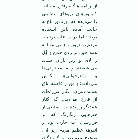
از برنامه هنگام رفتن به خانه،
کامیون‌های نیروهای انتظامی
را می‌دیدم که دورتادور باغ به
حالت آماده باش ایستاده
بودند؛ اما در ساعات برنامه،
مردم در درون باغ، بی‌اعتنا به
همه چیز، بر روی چمن و گِل
و لای و زیر بارانِ شدید
می‌نشستند و به سخنرانی‌ها
و شعرخوانی‌ها گوش
می‌دادند؛ و من از فاصلۀ اتاق
هیأت دبیران، انگار، مزرعه‌ای
از قارچ می‌دیدم که کنار
همدیگر روییده اند ـ سقفی از
چترهایی رنگارنگ که بر
فرازشان آب جاری بود و
انبوهۀ عظیم مردم زیر آن،
بی‌هیچ سرو صدا به گویندگان