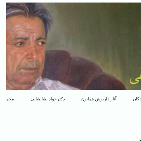
دگان
آثار داریوش همایون
دکترجواد طباطبایی
محمدعل