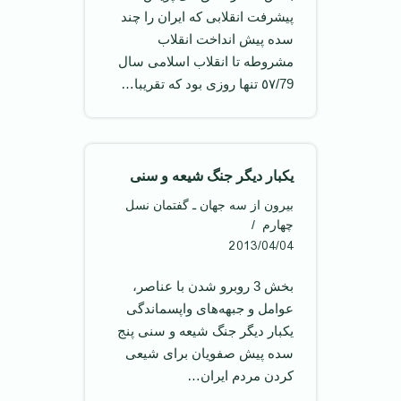
پیشرفت انقلابی که ايران را چند
سده پيش انداخت انقلاب
مشروطه تا انقلاب اسلامی سال
٥٧/79 تنها روزی بود كه تقريبا…
يکبار ديگر جنگ شيعه و سنی
بیرون از سه جهان ـ گفتمان نسل
چهارم
2013/04/04
بخش 3 روبرو شدن با عناصر،
عوامل و جبهه‌های واپسماندگی
يکبار ديگر جنگ شيعه و سنی پنج
سده پيش صفويان برای شيعی
کردن مردم ايران…