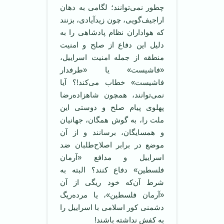
چطور نمی‌توانند؛ لگامی به دهان
اراجیف‌گویی، چون زیدآیادی، بزنند
که هواداران نظام پادشاهی را به
دلیل این دفاع از صلح و امنیت
منطقه از جمله امنیت اسراییل،
«فاشیست» یا «طرفدار
فاشیست» خطاب می‌کند!؟ آیا
نمی‌توانند، همچون شاهزاده‌رضا
پهلوی پیام صلح و دوستی این
ملت را، به گوش همگان، جهانیان
و همسایگان، برسانند و از آن
موضع در برابر اصلاح‌طلبان ضد
اسراییل و مدافع «آرمان
فلسطین» دفاع کنند؟ البته به
شرط آن‌که خود ریگی از آن
«آرمان فلسطین»، یا مرده‌ریگ
دشمنی کور اسلامی با اسراییل را
به کفش نداشته باشند!