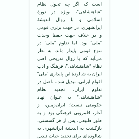
است که اگر چه تحول نظام
“شاهنشاهی”، بویژه در دورۀ
اسلامی و با زوال اندیشۀ
ایرانشهری، در جهت برتری قومی
و در خلاف جهت حفظ وحدت
“ملی” بود، اما تداوم “ملی” در
تنوع قومی پایدار ماند. به نظر
می‌آید که با زوال تدریجی اصل
نظام “شاهنشاهی”، فرهنگ و ادب
ایران به شالودۀ این پایداری “ملی”
اقوام ایرانی، تبدیل شد….اصل در
تداوم ایران، تجدید نظام
“شاهنشاهی” به عنوان نهاد
حکومتی نیست؛ ایران‌زمین، از
آغاز، قلمرویی فرهنگی بود و به
طور طبیعی، پس از هر گسستی،
بازگشت به اندیشۀ ایرانشهری به
شالوده‌ای برای تجدید حیات تبدیل