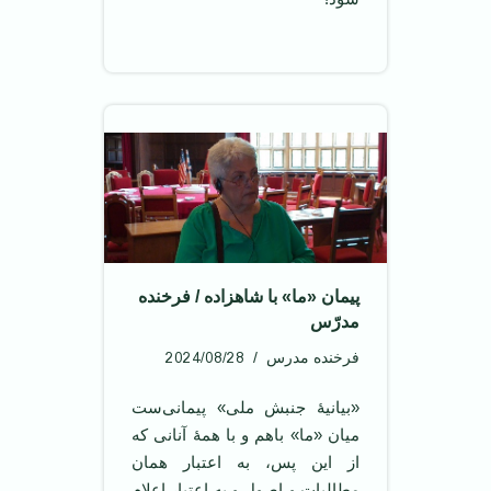
پیمان «ما» با شاهزاده / فرخنده
مدرّس
2024/08/28
فرخنده مدرس
«بیانیۀ جنبش ملی» پیمانی‌ست
میان «ما» باهم و با همۀ آنانی که
از این پس، به اعتبار همان
مطالبات و اصول و به اعتبار اعلام