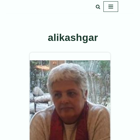
پرش
به
محتوا
alikashgar