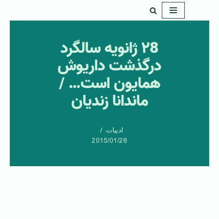
پرش
به
۲8 ژانویه سالگرد
محتوا
درگذشت داریوش
همایون است… /
ماندانا زندیان
ادبیات
2015/01/28