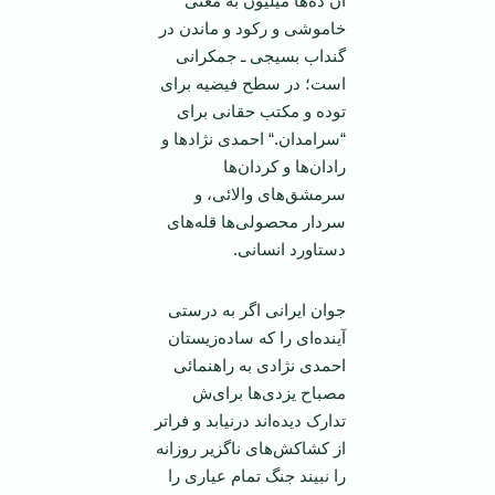
آن ده‌ها میلیون به معنی
خاموشی و رکود و ماندن در
گنداب بسیجی ـ جمکرانی
است؛ در سطح فیضیه برای
توده و مکتب حقانی برای
“سرامدان.“ احمدی نژاد‌ها و
رادان‌ها و کردان‌ها
سرمشق‌های والائی، و
سردار محصولی‌ها قله‌های
دستاورد انسانی.
جوان ایرانی اگر به درستی
آینده‌ای را که ساده‌زیستان
احمدی نژادی به راهنمائی
مصباح یزدی‌ها برای‌ش
تدارک دیده‌اند درنیابد و فرا‌تر
از کشاکش‌های ناگزیر روزانه
را نبیند جنگ تمام عیاری را