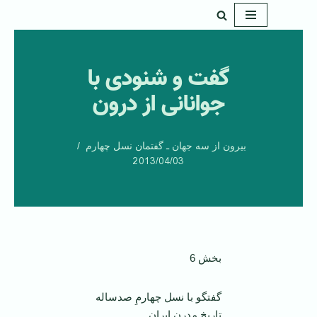
پرش
به
گفت و شنودی با
محتوا
جوانانی از درون
بیرون از سه جهان ـ گفتمان نسل چهارم
2013/04/03
بخش 6
گفتگو با نسل چهارمِ صدساله
تاریخ مدرن ایران