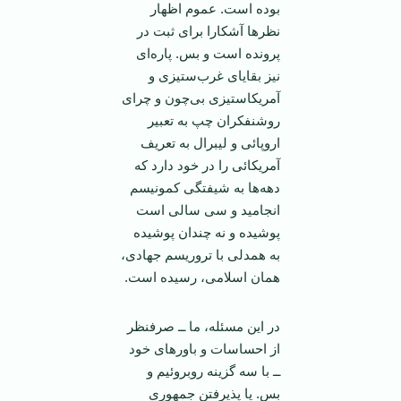
بوده است. عموم اظهار
‌نظر‌ها آشکارا برای ثبت در
پرونده است و بس. پاره‌ای
نیز بقایای غرب‌ستیزی و
آمریکا‌ستیزی بی‌چون و چرای
روشنفکران چپ به تعبیر
اروپائی و لیبرال به تعریف
آمریکائی را در خود دارد که
دهه‌ها به شیفتگی کمونیسم
انجامید و سی سالی است
پوشیده و نه چندان پوشیده
به همدلی با تروریسم جهادی،‌‌
همان اسلامی، رسیده است.
در این مسئله، ما ــ صرفنظر
از احساسات و باور‌های خود
ــ با سه گزینه روبروئیم و
بس. یا پذیرفتن جمهوری