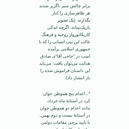
برابر چالش سبز ناگزیر شدند
هر ظاهر‌سازی را کنار
بگذارند. (یک تصویر
باریک‌بینانه، اگرچه اندکی
کاریکاتور‌وار روحیه و فرهنگ
غالب این تیپ انسانی را که با
جمهوری اسلامی بر‌آمده
است در “حاجی آقا“ی صادق
هدایت می‌توان یافت؛ می‌باید
این داستان فراموش شده را
باز انتشار داد).
* ـ اعدام پنج هموطن جوان
کرد در آستانۀ ماه خرداد،
مانند اعدام دو هموطن جوان
در آستانۀ بیست و دوم بهمن،
با تایید برخی مقامات دولتی