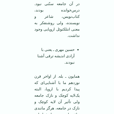
در آن جامعه سنّتی نبود.
درس‌خوانده بودند،
کتاب‌نویس، شاعر و
نویسنده، ولی روشنفکر به
معنی انتلکتوئل اروپایی وجود
نداشت.
حسین مهری ـ یعنی با
آزادی اندیشه ترقی آشنا
نبودند.
همایون ـ بله. از اواخر قرن
نوزدهم ما با آشنایی‌ای که
پیدا کردیم با اروپا، البته
یک‌لایه کوچک و نازک جامعه
ولی تأثیر آن لایه کوچک و
نازک در جامعه، هرگز مانندی