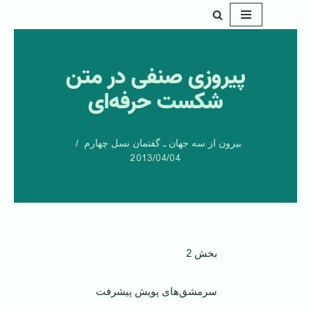
پرش
به
پیروزی صنفی در متن
محتوا
شکست حرفه‌ای
بیرون از سه جهان ـ گفتمان نسل چهارم
2013/04/04
بخش 2
سرمشق‌های پویش پیشرفت