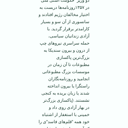
دو وزیر “حکومت آشتی ملی“
در ۱۳۵۷روزنامه‌ها دربست به
اختیار مخالفان رژیم افتادند و
سانسوری از آن سو و بسیار
کارامد‌تر برقرار گردید. با
آزادی زندانیان سیاسی،
حمله سراسری نیرو‌های چپ
از درون و بیرون سندیکا به
بزرگ‌ترین پاکسازی
مطبوعات تا آن زمان در
موسسات بزرگ مطبوعاتی
انجامید و روزنامه‌نگاران
راستگرا یا بیرون انداخته
شدند یا زبان بریده به کنجی
نشستند. (پاکسازی بزرگ‌تر
در بهار آزادی روی داد و
خمینی با استغفار از اشتباه
خود همه “قلم‌های فاسد“ی را