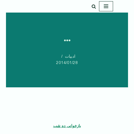
پرش
به
محتوا
‌…
ادبیات
2014/01/28
بازخوانی ده شب