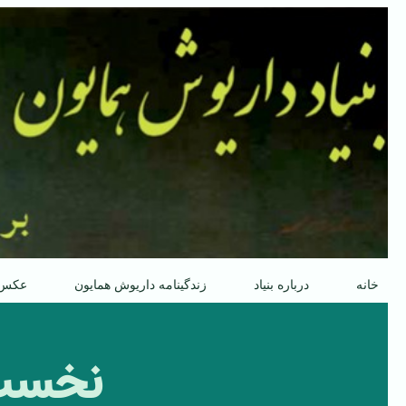
پرش
به
محتوا
خانه
درباره بنیاد
زندگینامه داریوش همایون
عکس
نخست 