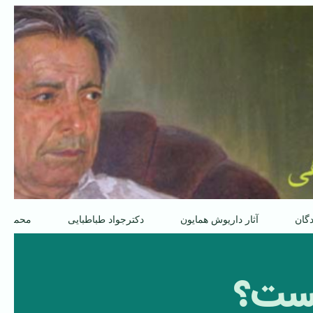
دگان
آثار داریوش همایون
دکترجواد طباطبایی
محمدعل
یست؟