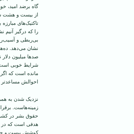
گاه برضد امید، خو
از بیست و هشت سا
تاکتیک‌های مبارزه 
را که درگیر آنیم 
بی‌ربطی و آسیب‌رس
نشان می‌دهد. ده‌ه
صد‌ها میلیون دلار 
شرایط خوبی است. ا
مانده است که اگر 
احوالش مساعد‌تر 
نزدیک شدن به همرا
زمینه‌هاست. برقرا
حقوق بشر در کشوری
هدفی است که در چ
کوشش بیست و چند س