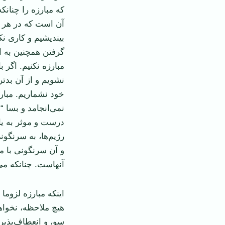
که مبارزه را چنان
آن است که در هر 
بیندیشیم و کاری ن
گرفتن همچنین به 
مبارزه نکنیم. اگر ب
نشویم و از آن بد‌
خود نشماریم. مبار
نمی‌انجامد و بسا “
درست و موثر به یا
رژیم‌ها، به سرنگون
و آن سرنگونی با م
آنهاست. چنانکه می
اینکه مبارزه لزوما
هيچ ملاحظه، نخواه
سو، و انعطاف‌پذیری