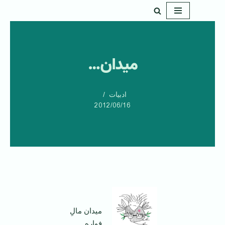
پرش
به
محتوا
میدان…
ادبیات
2012/06/16
میدان مالِ
فواره