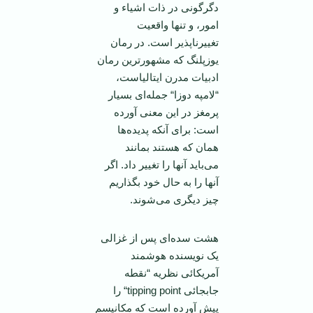
دگرگونی در ذات اشیاء و
امور، و تنها واقعیت
تغییر‌ناپذیر است. در رمان
یوز‌پلنگ که مشهور‌ترین رمان
ادبیات مدرن ایتالیاست،
“لامپه دوزا“ جمله‌ای بسیار
پرمغز در این معنی آورده
است: برای آنکه پدیده‌ها
همان که هستند بمانند
می‌باید آنها را تغییر داد. اگر
آنها را به حال خود بگذاریم
چیز دیگری می‌شوند.
هشت سده‌ای پس از غزالی
یک نویسنده هوشمند
آمریکائی نظریه “نقطه
جابجائی tipping point“ را
پیش آورده است که مکانیسم