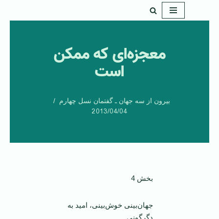
پرش
به
معجزه‌ای که ممکن
محتوا
است
بیرون از سه جهان ـ گفتمان نسل چهارم
2013/04/04
بخش 4
جهان‌بینی خوش‌بینی، امید به
دگرگونی