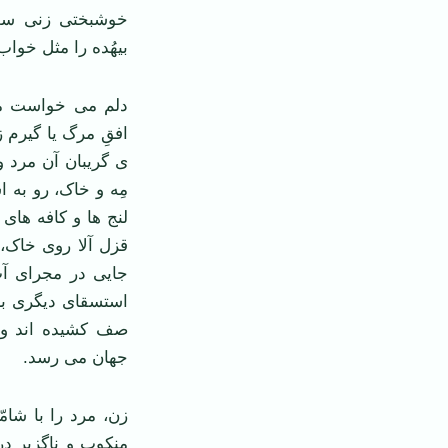
خوشبختی زنی ست 
بیهُده را مثل خواب
افقِ مرگ یا گیرم 
ی گریبان آن مرد 
مِه و خاک، رو به 
لنج ها و کافه های
قزل آلا روی خاک، 
جایی در مجرای آب 
استسقای دیگری ب
صف کشیده اند و را
جهان می رسد.
زن، مرد را با شا
منکوب و ناگزیر د