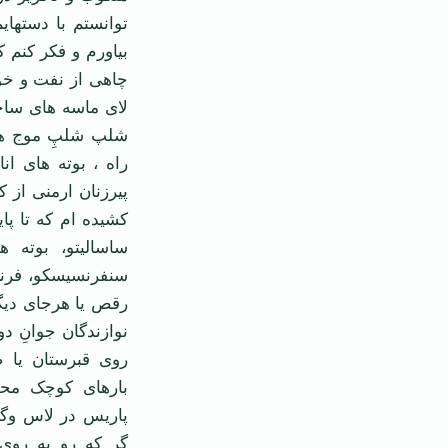
توانستم با دستهای
بیاورم و فکر کنم ک
چاهی از نفت و خون
لای ماسه های ساح
شلپ شلپِ موج ها،
راه ، بوته های ان
پیرزنان ارمنی از 
کشیده ام که تا پا
ساسالیتو، بوته 
سنفرنسیسکو، فرنکف
رقص یا هرجای دیگر
نوازندگان جوانِ د
روی قبرستان یا 
بارهای کوچک محله
پاریس در لاس وگا
گر که رو به روی