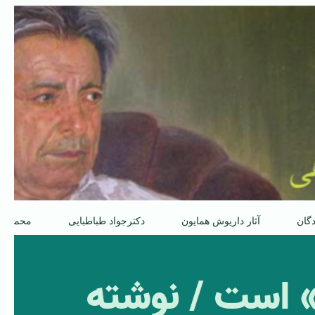
دگان
آثار داریوش همایون
دکترجواد طباطبایی
محمدعل
م» است / نوشته