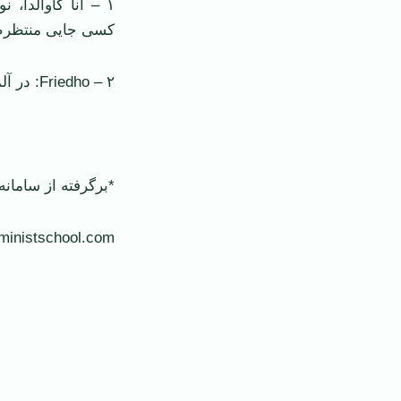
۱ – آنا گاوالدا
کسی جایی منتظرم ب
۲ – Friedho: در آلمانی به معنای قبرستان.
*برگرفته از سامان
eministschool.com