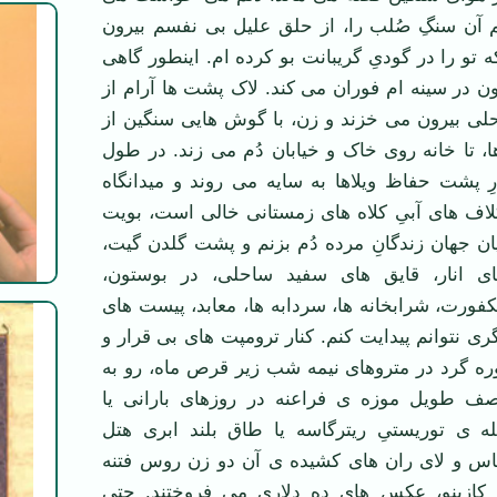
م آن سنگِ صُلب را، از حلق علیل بی نفسم بیرون
ه تو را در گودیِ گریبانت بو کرده ام. اینطور گاهی
 در سینه ام فوران می کند. لاک پشت ها آرام از
لی بیرون می خزند و زن، با گوش هایی سنگین از
 تا خانه روی خاک و خیابان دُم می زند. در طول
ارِ پشت حفاظ ویلاها به سایه می روند و میدانگاه
کلاف های آبیِ کلاه های زمستانی خالی است، بویت
یان جهان زندگانِ مرده دُم بزنم و پشت گلدن گیت،
های انار، قایق های سفید ساحلی، در بوستون،
ورت، شرابخانه ها، سردابه ها، معابد، پیست های
ی نتوانم پیدایت کنم. کنار ترومپت های بی قرار و
وره گرد در متروهای نیمه شب زیر قرص ماه، رو به
صف طویل موزه ی فراعنه در روزهای بارانی یا
 ی توریستیِ ریترگاسه یا طاق بلند ابری هتل
س و لای ران های کشیده ی آن دو زن روس فتنه
 کازینو، عکس های ده دلاری می فروختند. حتی