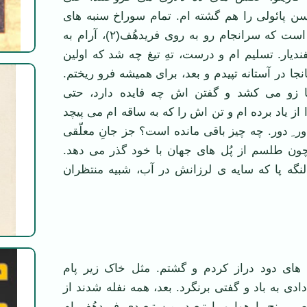
ن پائولی را هم گشته ام. تمام سوراخ سنبه های
سفر را و اینچنین است که سرانجام رو به روی فریدهُف(۲)، آرام به
یار. تسلیم ام و درست، تهِ تیغ چه شد که اولین
جا در آستانه تپیدم و بعد، برای همیشه فرو ریختم.
ا زو می کشد و گفتن اش چه فایده دارد، حتی
ز یاد برده ام و تن اش را که به ساقه ام می پیچد
ر ِ دور. چه چیز باقی مانده است؟ جز جانِ معلّقی
ون طلسم از پُل های جهان با خود گذر می دهد.
لنگه پا که سایه ی لرزانش در آب، شبیه منتظران
های دود دراز کردم و گشتم. مثل خاک زیر پام
دادی به باد و گفتی برنگرد. بعد، همه نفله شدند از
برنج یا هوا و یا تبعید. من تبعیدی فریدهُف ام