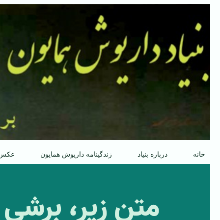
پرش
به
محتوا
خانه
درباره بنیاد
زندگینامه داریوش همایون
عکس
متن زیر، برشی ک