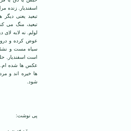
اسفندیار. زنده مرا
تبعید یعنی دیگر 
تبعید، منگ می کن
لولم. نه لابه لای
عوض کرده و درو
سیاه مست و نشئه
است اسفندیار. حلق
عکس ها شده ام. 
ها خیره اند و مر
شود.
پی نوشت: