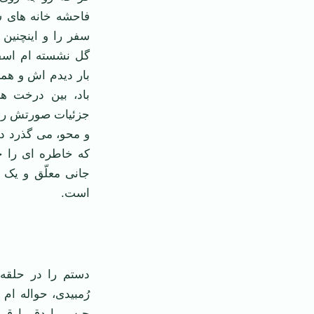
فاحشه خانه های س
گل نشسته ام اسفند
بار دیدم اش و همان
باد، بین درخت ه
جزئیات صورتش را ا
و محو، می گذرد دو
که خاطره ای را چ
جانی معلّق و یک 
است.
‌
دستم را در حلقه 
رُمبیدی، حواله ام 
حبس یا دق یا قرص 