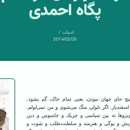
پگاه احمدی
ادبیات
2014/02/08
هیچ جای جهان نبودن، یعنی تمام خاک، گم بشود.
 اسفندیار. اگر نلولی منگ می‌شوی و من نمی‌لولم.
کوبروها نه بین سیاسی و چریک و جاسوس و دین
یش و یوگی و هنرمند و سلطنت‌طلب و شوت و