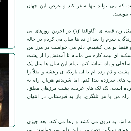
که می تواند تنها سفر کند و عرض این جهان
 بنویسد.
دلم می خواست مثل زنِ قصه ی “گاوالدا’’(۱) در آخرین روزهای بی
زندگی، سرم را بعد از ده ها سال می کردم در چاله
و فقط بو می کشیدم. دلم می خواست در مرز بین
اسکله ای نیمه کاره می ماندم تا آمدنش را از پشت
 ساحلی و باد، تماشا کنم. تمام این سال ها مثل یک
پشت و دُم زده ام تا آن باریکه ی رعشه و تقلاّ را
های سرزده پیدا کنم. اما سُریدنم هربار، راه به
رده است. لک لک های غریب، پشت مرزهای معلق،
ه من با هر تلنگری، باز به قبرستانی در انتهای
مّه اش به درون می کشد و رها می کند. بعد چیزی
ر هوای سنگین قصه می ماند. دلم می خواست می