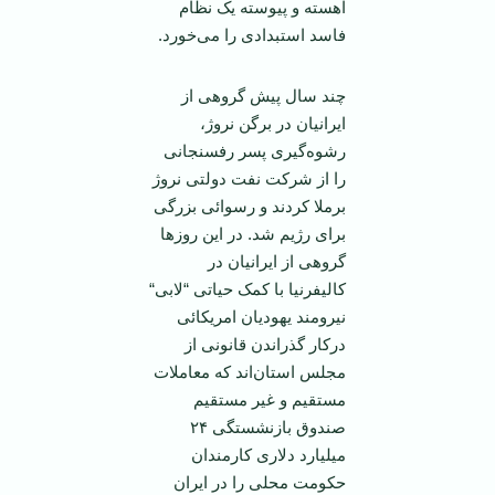
آهسته و پيوسته يک نظام
فاسد استبدادی را می‌خورد.
چند سال پيش گروهی از
ايرانيان در برگن نروژ،
رشوه‌گيری پسر رفسنجانی
را از شرکت نفت دولتی نروژ
برملا کردند و رسوائی بزرگی
برای رژيم شد. در اين روزها
گروهی از ايرانيان در
کاليفرنيا با کمک حياتی “لابی“
نيرومند يهوديان امريکائی
درکار گذراندن قانونی از
مجلس استان‌اند که معاملات
مستقيم و غير مستقيم
صندوق بازنشستگی ۲۴
ميليارد دلاری کارمندان
حکومت محلی را در ايران