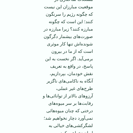
موقعيت مبارزان اين نيست
که چگونه رژيم را سرنگون
کنند؛ اين است که چگونه
مبارزه کنند؟ زيرا مبارزه در
صورت‌های بيشمار دگرگون
شونده‌اش تنها کار موثری
است که از ما در بيرون
برمی‌آيد. اگر نخست به اين
پاسخ، در واقع به تعريف
نقش خودمان، بپردازيم،
آنگاه به ناکامی‌های ناگزير
طرح‌های غير عملی،
آرزوهای بالا‌تر از توانا‌ئی‌ها و
رقابت‌ها بر سر ميوه‌های
درختی که چنان ميوه‌هائی
نمی‌آورد دچار نخواهيم شد؛
لشگرکشی‌های خيالی به
ايران نخواهيم کرد و