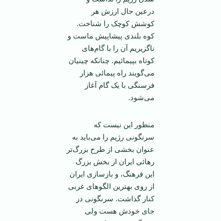
درعين حال ارزش هر
کوشش کوچک را شناخت.
کوه بلندی پيشاپيش ماست و
ناگزيريم آن را با گام‌های
کوتاه بپيمائيم. چنانکه چينيان
می‌گويند راه پيمائی هزار
فرسنگی با يک گام آغاز
می‌شود.
منظور اين نيست که
سرنگونی رژيم را می‌بايد به
عنوان بخشی از طرح بزرگ‌تر
رهائی ايران از بخش بزرگ
اين فرهنگ، و بازسازی ايران
از روی بهترين الگو‌های غربی
کنار گذاشت. سرنگونی در
جای خودش هست ولی