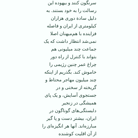
سرنگون کنند و بيهوده اين
رسالت را به خود بستند. به
دليل سادة دوری هزاران
کيلومتری از ايران و فاصله
فزاينده با هم‌ميهنان اصلا
نمی‌شد انتظار داشت که يک
جماعت چند ميليونی هم
بتواند با کنترل از راه دور
چراغ عمر چنين رژيمی را
خاموش کند. بگذريم از اينکه
چند ميليون مهاجر محتاط و
گريخته از سختی و در
جستجوی آسايش، و يک پای
هميشگی در زنجير
دلبستگی‌های گوناگون در
ايران، بيشتر دست و پا گير
مبارزه‌اند. آنها هر انگيزه‌ای را
از آن اقليت کوشنده