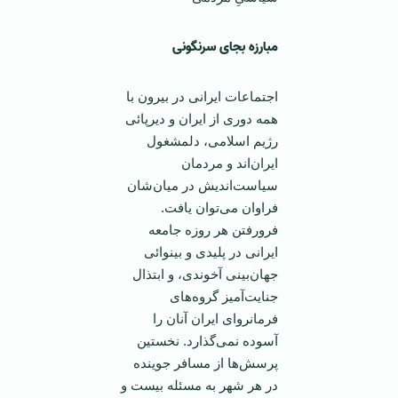
مبارزه بجای سرنگونی
اجتماعات ايرانی در بيرون با
همه دوری از ايران و ديرپائی
رژيم اسلامی، دلمشغول
ايران‌اند و مردمان
سياست‌انديش در ميان‌شان
فراوان می‌توان يافت.
فرورفتن هر روزه جامعه
ايرانی در پليدی و بينوائی
جهان‌بينی آخوندی، و ابتذال
جنايت‌آميز گروه‌های
فرمانروای ايران آنان را
آسوده نمی‌گذارد. نخستين
پرسش‌ها از مسافر جوينده
در هر شهر به مسئله بيست و