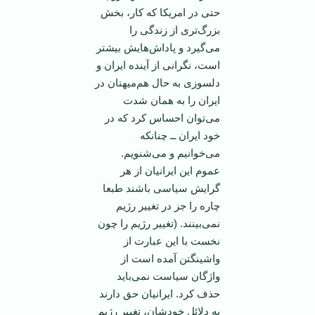
حتی در امريکا که کار، بخش
بزرگ‌تری از زندگی را
می‌گيرد و پاداش‌هايش بيشتر
است، نگرانی از آينده ايران و
دلسوزی به حال هم‌ميهنان در
ايران را به همان شدت
می‌توان احساس کرد که در
خود ايران ــ چنانکه
می‌خوانيم و می‌شنويم.
عموم اين ايرانيان از هر
گرايش سياسی باشند طبعا
چاره را جز در تغيير رژيم
نمی‌بينند. (تغيير رژيم را چون
نخست با اين عبارت از
واشينگتن آمده است از
واژگان سياست نمی‌بايد
حذف کرد. ايرانيان حق دارند
به دلائل خودشان، تغيير رژيم