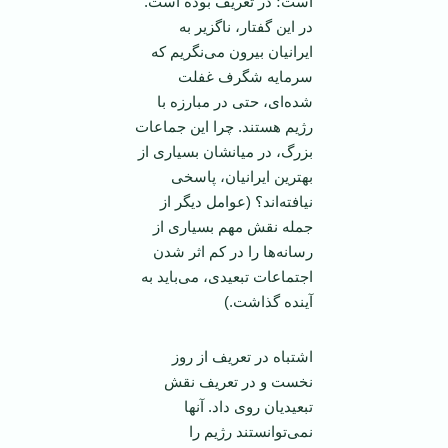
است؛ در تعريف بوده است.
در اين گفتار، ناگزير به
ايرانيان بيرون می‌نگريم که
سرمايه شگرف غفلت
شده‌ای، حتی در مبارزه با
رژيم هستند. چرا اين جماعات
بزرگ، در ميانشان بسياری از
بهترين ايرانيان، پاسخی
نيافته‌اند؟ (عوامل ديگر از
جمله نقش مهم بسياری از
رسانه‌ها را در کم اثر شدن
اجتماعات تبعيدی، می‌بايد به
آينده گذاشت.)
اشتباه در تعريف از روز
نخست و در تعريف نقش
تبعيديان روی داد. آنها
نمی‌توانستند رژيم را