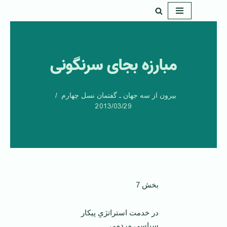
پرش
به
محتوا
مبارزه بجای سرنگونی
بیرون از سه جهان ـ گفتمان نسل چهارم
2013/03/29
بخش 7
در خدمت استراتژیِ پیکار
سیاسیِ مردمی