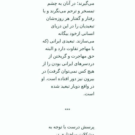
می‌گيرند؛ در آنان به چشم
تمسخر و ترحم می‌نگرند و با
رفتار و گفتار هر روزه‌شان
تبعيديان را در اين دريای
انسانی ازخود بيگانه
می‌سازند. تبعيدی ايرانی (که
با مهاجر تفاوت دارد و البته
حق مهاجرت و گريختن از
دردسرهای ايرانی بودن را از
هيچ کس نمی‌توان گرفت) در
بيرون نيز دور افتاده است. او
در واقع دوبار تبعيد شده
است.
***
پرسش درست با توجه به
مشکلات ساختاری در