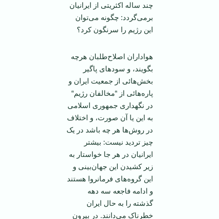
چند ساله اکثريتی از ايرانيان
برمی‌گردد: چگونه می‌توان
اين رژيم را سرنگون کرد؟
هواداران اصلاح‌طلبان هرچه
بگويند، و سودهای پاگير
بخش‌هائی از جمعيت ايران و
پاره‌هائی از “مخالفان رژيم“
در نگهداری جمهوری اسلامی
به اين يا آن صورت، و اختلاف
در روش‌ها هر چه باشد در يک
چيز ترديد نيست: بيشتر
ايرانيان در هر جا خواستار به
زير کشيدن اين جهان‌بينی و
اين گروه‌های فرمانروا هستند
و ادامه فاجعه سه دهه
گذشته را به حال ايران
خطرناک می‌دانند. در بيرون