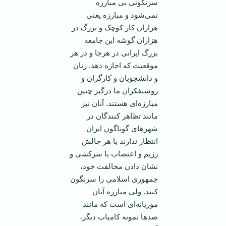
سرنگونی بی مبارزه
نمی‌شود و مبارزه يعنی
هزاران کار کوچک و بزرگ در
هزاران گوشه اين جامعه
بزرگ ايرانی در هرجا و در هر
موقعيت که اجازه دهد. زنان
و دانشجويان و کارگران و
روشنفکران ما درگير چنين
مبارزه‌ای هستند. آنان نيز
مانند تظاهر کنندگان در
شهرهای گوناگون ايران
انتظار ندارند با هر چالش
رژيم و اعتصاب يا سرکشی و
نشان دادن مخالفت خود،
جمهوری اسلامی را سرنگون
کنند. ولی مبارزه آنان
موريانه‌ای است که مانند
صد‌ها نمونه کامياب ديگر،