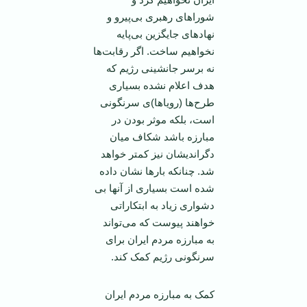
شوراهای رهبری بی‌پيرو و
نهادهای جايگزين بی‌پايه
نخواهيم ساخت. اگر رقابت‌ها
نه برسر جانشينی رژيم که
هدف اعلام نشده بسياری
طرح‌ها (رويا‌ها)ی سرنگونی
است، بلکه موثر بودن در
مبارزه باشد شکاف ميان
دگرانديشان نيز کمتر خواهد
شد. چنانکه بارها نشان داده
شده است بسياری از آنها بی
دشواری زياد به ابتکاراتی
خواهند پيوست که می‌تواند
به مبارزه مردم ايران برای
سرنگونی رژيم کمک کند.
کمک به مبارزه مردم ايران