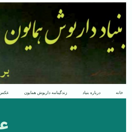
پرش
به
محتوا
خانه
درباره بنیاد
زندگینامه داریوش همایون
عکس
عو