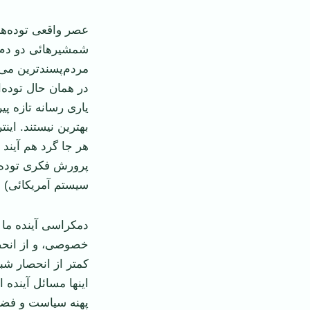
عصر واقعی توده‌ها
شمشیر‌هائی دو دم 
مردم‌پسند‌ترین می‌
در همان حال توده‌ا
یاری رسانه تازه پی
بهترین نیستند. این
هر جا گرد هم آیند 
پرورش فکری توده‌ه
سیستم آمریکائی) ب
دمکراسی آینده ما م
خصوصی، و از انحص
کمتر از انحصار شبک
اینها مسائل آینده 
پهنه سیاست و فضا