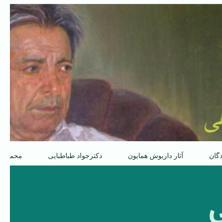
دگان
آثار داریوش همایون
دکترجواد طباطبایی
محمدعل
ی