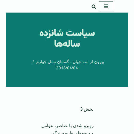
پرش
به
سياست شانزده
محتوا
ساله‌ها
بیرون از سه جهان ـ گفتمان نسل چهارم
2013/04/04
بخش 3
روبرو شدن با عناصر، عوامل
و جبهه‌های واپسماندگی