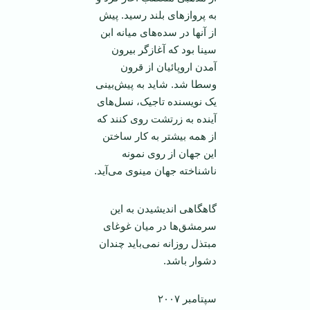
به پرواز‌های بلند رسيد. پيش
از آنها در سده‌های ميانه ابن
سينا بود که آغازگر بيرون
آمدن اروپائيان از قرون
وسطا شد. شايد به پيش‌بينی
يک نويسنده تاجيک، نسل‌های
آينده به زرتشت روی کنند که
از همه بيشتر به کار ساختن
اين جهان از روی نمونه
ناشناخته جهان مينوی می‌آيد.
گاهگاهی انديشيدن به اين
سرمشق‌ها در ميان غوغای
مبتذل روزانه نمی‌بايد چندان
دشوار باشد.
سپتامبر‏‏‏ ۲۰۰۷