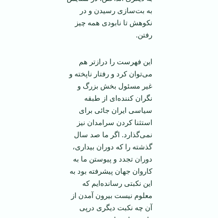
به بت‌سازی رسيدن و در
نکوهش تا نابودی همه چيز
رفتن.
اين فهرست را دراز‌تر هم
می‌توان کرد و رفتار ناپخته و
غير مسئول بخش بزرگ و
نگران کننده‌ای از طبقه
سياسی ايران جائی برای
استثنا کردن سرامدان نيز
نمی‌گذارد. اگر ما صد سال
گذشته را که دوران بيداری،
دوران تجدد و پيوستن ما به
کاروان جهان پيشرفته بود به
اين نکبتی رسانده‌ايم که
معلوم نيست بيرون آمدن از
آن چه نکبت ديگری درپی