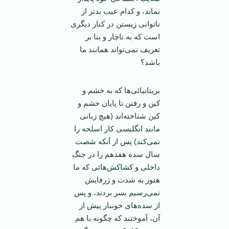
بماند، و کدام عيب بد‌تر از
ناتوانی زيستن در کنار ديگری
است که به ناچار و بنا بر
تعريف نمی‌تواند همانند ما
باشد؟
بريتانيائی‌ها که به خشم و
کين و رفتن تا پايان خشم و
کين شناخته‌اند (هيچ زبانی
مانند انگليسی کار اسلحه را
نمی‌کند) پس از آنکه شصت
سال سده هفدهم را در جنگ
داخلی و کشاکش‌هائی که ما
هنوز به شدت و ژرفايش
نمی‌رسيم بسر بردند، و پس
از سده‌های خونبار پيش از
آن، آموختند که چگونه با هم