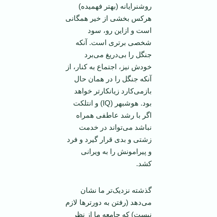
روشنرايانه (بهتر فهميده)
هرکس بخشی از خير همگانی
است و ازاين رو، سود
شخصی برتری است. آنکه
جنگل را بی‌دريغ می‌برد
خودش نيز، اجتماع به کنار، از
آنکه جنگل را در همان حال
بازمی‌کارد زيانکار‌تر خواهد
بود. هوشبهر (IQ) و انتلکت
اگر با رشد عاطفی همراه
نباشد می‌تواند در خدمت
زشتی و بدی قرار گيرد و فرد
و پيرامونش را به ويرانی
کشد.
گذشته نزديک‌تر ما نشان
می‌دهد (رفتن به دور‌تر‌ها لازم
نيست) که جامعه ما از نظر