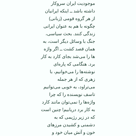
موجوديت ايران سروکار
داشته باشد ــ اينکه ايرانيان
از هر گروه قومی (زبانی)
چگونه با هم به عنوان ايرانی
زندگی کنند. بحث سياسی،
جنگ با وسائل ديگر است، به
همان قصد کشت ــ اگر واژه
ها را می‌شد بجای کارد به کار
برد. هنگامی که پاره‌ای
نوشته‌ها را می‌خوانيم، با
زهری که از هر جمله
می‌تراود، به خوبی می‌توانيم
تاسف نويسنده را که چرا
واژه‌ها را نمی‌توان مانند کارد
به کار برد دريابيم! چنين است
که در زير رژيمی که به
دشمنی و کشيدن مرز‌های
خون و آتش ميان خود و