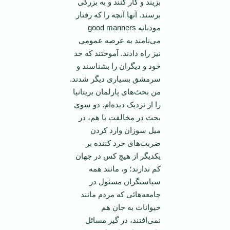
بزيند و کار کنند و به بزرگی
برسند. آنها آنچه را که رفتار
مودبانه good manners
می‌نامند به عرصه عمومی
نيز راه دادند. آموختند که حد
خود و ديگران را بشناسند و
سرمشق بسياری ديگر شدند.
من بحث‌های پارلمان بريتانيا
را از نزديک ديده‌ام. دو سوی
بحث در مخالفت با هم، در
ميل سوزان وارد کردن
ضربت‌های خرد کننده بر
يکديگر از هيچ کس در جهان
کم ندارند؛ و، مانند همه
سياستگران مسئول در
جامعه‌هائی که مردم مانند
حيوانات به جان هم
نمی‌افتند، در‌ گير مسائل