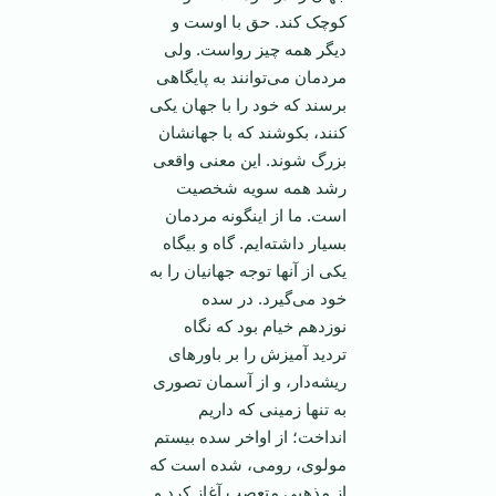
کوچک کند. حق با اوست و
ديگر همه چيز رواست. ولی
مردمان می‌توانند به پايگاهی
برسند که خود را با جهان يکی
کنند، بکوشند که با جهانشان
بزرگ شوند. اين معنی واقعی
رشد همه سويه شخصيت
است. ما از اينگونه مردمان
بسيار داشته‌ايم. گاه و بيگاه
يکی از آنها توجه جهانيان را به
خود می‌گيرد. در سده
نوزدهم خيام بود که نگاه
ترديد آميزش را بر باور‌های
ريشه‌دار، و از آسمان تصوری
به تنها زمينی که داريم
انداخت؛ از اواخر سده بيستم
مولوی، رومی، شده است که
از مذهبی متعصب آغاز کرد و