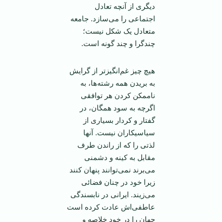
ديگری از آنچه تعادل
اجتماعی را می‌سازد. جامعه
متعادل يک شکل نيست؛
چندگرا و چند گونه است.
هيچ چيز غم‌انگيز‌تر از گرايش
به بريدن همه رشته‌ها، به
ناممکن کردن هر توافقی
اگرچه به سود همگان، در
گفتار و کردار بسياری از
سياسيکاران نيست. آنها
لذتی را که از راندن طرف
مقابل به کينه و دشمنی
می‌برند نمی‌توانند پنهان کنند
زيرا خود در چنان فضائی
می‌زيند. ايرانی در نابسندگی
عاطفی‌اش عادت کرده است
جهان را در خود خلاصه و