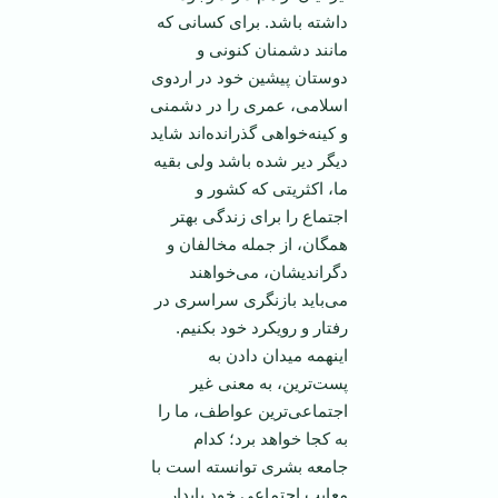
داشته باشد. برای کسانی که
مانند دشمنان کنونی و
دوستان پيشين خود در اردوی
اسلامی، عمری را در دشمنی
و کينه‌خواهی گذرانده‌اند شايد
ديگر دير شده باشد ولی بقيه
ما، اکثريتی که کشور و
اجتماع را برای زندگی بهتر
همگان، از جمله مخالفان و
دگرانديشان، می‌خواهند
می‌بايد بازنگری سراسری در
رفتار و رويکرد خود بکنيم.
اينهمه ميدان دادن به
پست‌ترين، به معنی غير
اجتماعی‌ترين عواطف، ما را
به کجا خواهد برد؛ کدام
جامعه بشری توانسته است با
معايب اجتماعی خود پايدار