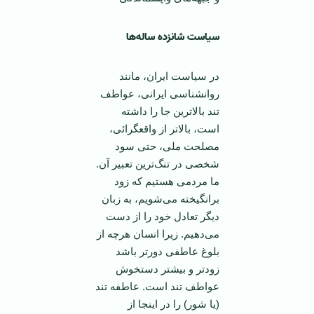
سياست شانزده ساله‌ها
در سياست ايران، مانند
روانشناسی ايرانی، عواطف
تند بالا‌ترين جا را داشته
است، بالا‌تر از واقعگرائی،
مصلحت ملی، حتی سود
شخصی در تنگ‌ترين تعبير آن.
ما مردمی هستيم که زود
برانگيخته می‌شويم، به زبان
ديگر تعادل خود را از دست
می‌دهيم. زيرا انسان هرچه از
بلوغ عاطفی دور‌تر باشد
زود‌تر و بيشتر دستخوش
عواطف تند است. عاطفه تند
(يا شور) را در اينجا از