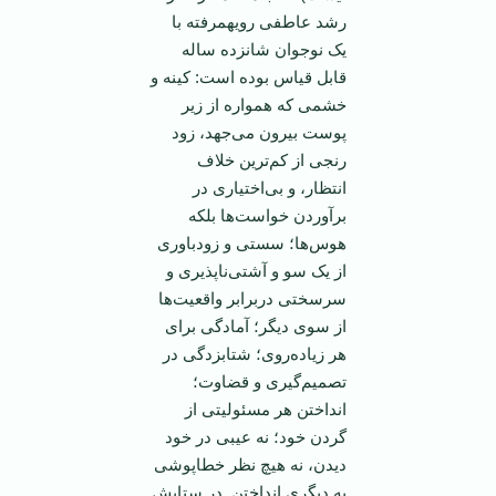
رشد عاطفی رويهمرفته با
يک نوجوان شانزده ساله
قابل قياس بوده است: کينه و
خشمی که همواره از زير
پوست بیرون می‌جهد، زود
رنجی از کم‌ترين خلاف
انتظار، و بی‌اختياری در
برآوردن خواست‌ها بلکه
هوس‌ها؛ سستی و زودباوری
از يک سو و آشتی‌ناپذيری و
سرسختی دربرابر واقعيت‌ها
از سوی ديگر؛ آمادگی برای
هر زياده‌روی؛ شتابزدگی در
تصميم‌گيری و قضاوت؛
انداختن هر مسئوليتی از
گردن خود؛ نه عيبی در خود
ديدن، نه هيچ نظر خطاپوشی
به ديگری انداختن. در ستايش