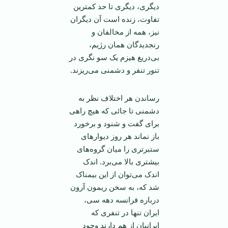
ديگری، ديگری تا حد کمترين
تفاوت، زنده است آن ديگران
نيز، همه از مخالفان و
رنجديدگان همان رژيم،
بی‌دريغ هيزم يک سو‌ نگری در
تنور تنفر و دشمنی می‌ريزند.
رساندن هر اختلاف نظر به
دشمنی تا جائی که هيچ راهی
برای گفت و شنود و برخورد
باز نماند هر روز ديوار‌های
ستبرتری را ميان گروه‌های
بيشتری بالا می‌برد. اندک
اندک می‌توان از اين بيمناک
شد که، به سخن ريمون آرون
درباره فرانسه دهه سی،
ايران تنها در تنفری که
ايرانيان از هم دارند وجود