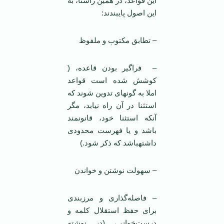
این قواعد، در همین راستا، به
این اصول پایبندند:
– تطابق مکتوب و ملفوظ
– فراگیر بودن قاعده، (
کوشش شده است قواعد
املا به گونه­ای تدوین شوند که
استثنا در آن راه نیابد، مگر
آنکه استثنا خود، قانونمند
باشد و یا فهرست محدودی
داشته­باشد که ذکر شود.)
– سهولت نوشتن و خواندن
– فاصله‌گذارى و مرزبندى
براى حفظ استقلال كلمه و
درست‌خوانى، (در نوشته