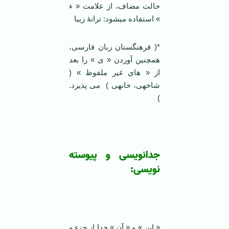
حالت مضاف، از علامت « ء
» استفاده می­شود: ترانۀ زیبا
*( فرهنگستان زبان فارسی،
همچنین آوردن « ی » را بعد
از « های غیر ملفوظ » (
شاخه­ی، خانه­ی ) می پذیرد.
)
جدانویسی و پیوسته
نویسی:
« این » و « آن » جدا از جزء و