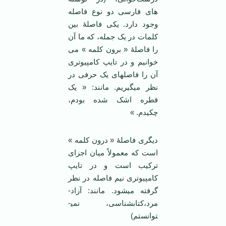
های فارسی دو نوع فاصله
وجود دارد. یکی فاصلۀ بین
کلمات در یک جمله، که ما آن
را فاصلۀ « برون کلمه » می
خوانیم و در تایپ کامپیوتری
آن را فاصله­ای یک حرفی در
نظر می­گیریم. مانند: « یک
قطره اشک شده بودم،
چکیدم. »
دیگری فاصلۀ « درون کلمه »
است که معمولاً میان اجزای
ترکیب است و در تایپ
کامپیوتری نیم فاصله در نظر
گرفته می­شود. مانند: آزا­د­
مرد،کتاب­شناسی، نمی­
توانستم)