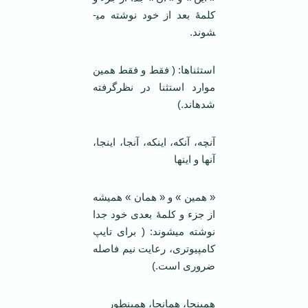
کلمۀ بعد از خود نوشته می­
شوند.
استثناها: ( فقط و فقط همین
موارد استثنا در نظرگرفته
شده­اند.)
آنچه، آنکه، اینکه، آنجا، اینجا،
آنها و اینها
« همین » و « همان » همیشه
از جزء و کلمۀ بعدی خود جدا
نوشته می­شوند: ( برای تایپ
کامپیوتری، رعایت نیم فاصله
ضروری است.)
همین­جا، همان­جا، همین­طور