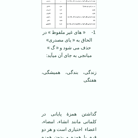
1- « های غیر ملفوظ » در
الحاق به « یای مصدری»
حذف می شود و « گ »
میانجی به جای آن می­آید:
زندگی، بندگی، همیشگی،
هفتگی
گذاشتن همزۀ پایانی در
کلماتی مانند انشاء، امضاء،
اعضاء اختیاری است و هر دو
فرم با همزه و بدون همزه