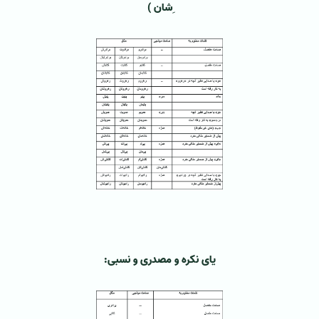
ِشان
)
یای نکره و مصدری و نسبی: