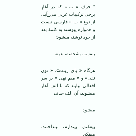
* حرف « ب » که در آغازِ
برخی ترکیبات عربی می_آید،
از نوع « ب » فارسی نیست
و همواره پیوسته به کلمۀ بعد
از خود نوشته می­شود:
بنفسه، بشخصه، بعینه
هرگاه « بای زینت»، « نون
نفی» و « میم نهی » بر سر
افعالی بیایند که با الف آغاز
می­شوند، آن الف حذف
می­شود:
بیفکنم، بیندازم، نینداختند،
میفکن