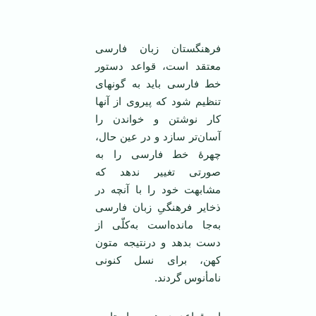
فرهنگستان زبان فارسی
معتقد است، قواعد دستور
خط فارسی باید به گونه­ای
تنظیم ­شود که پیروی از آنها
كار نوشتن و خواندن را
آسان‌تر سازد و در عین حال،
چهرۀ خط فارسى را به
صورتى تغيير ندهد كه
مشابهت خود را با آنچه در
ذخاير فرهنگىِ زبان فارسى
به‌جا مانده‌است به‌كلّى از
دست بدهد و درنتيجه متون
كهن، براى نسل كنونى
نامأنوس گردند.