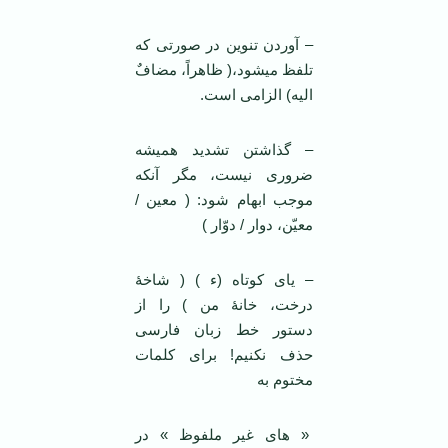
– آوردن تنوین در صورتی که
تلفظ می­شود،( ظاهراً، مضافٌ
الیه) الزامی است.
– گذاشتن تشدید همیشه
ضروری نیست، مگر آنکه
موجب ابهام شود: ( معین /
معیّن، دوار / دوّار )
– یای کوتاه (ء ) ( شاخۀ
درخت، خانۀ من ) را از
دستور خط زبان فارسی
حذف نکنیم! برای کلمات
مختوم به
« های غیر ملفوظ » در