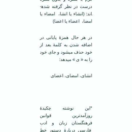
درست در نظر گرفته شده­
اند: (انشاء یا انشا، امضاء یا
امضا، اعضاء یا اعضا)
در هر حال همزۀ پایانی در
اضافه شدن به کلمۀ بعد از
خود حذف می­شود و جای خود
را به « ی » می­دهد:
انشای، امضای، اعضای
‌
*این نوشته چکیدۀ
روزآمدترین قوانین
فرهنگستان زبان و ادب
فارسی دربارۀ دستور خط