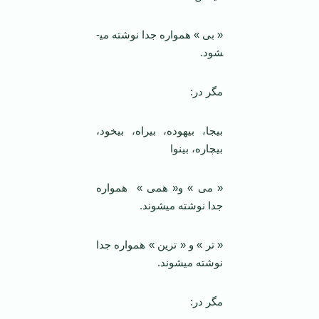
« بی » همواره جدا نوشته می­
شود.
مگر در:
بیجا، بیهوده، بیراه، بیخود،
بیچاره، بینوا
« می » و« همی » همواره
جدا نوشته می­شوند.
« تر » و « ترین » همواره جدا
نوشته می­شوند.
مگر در: