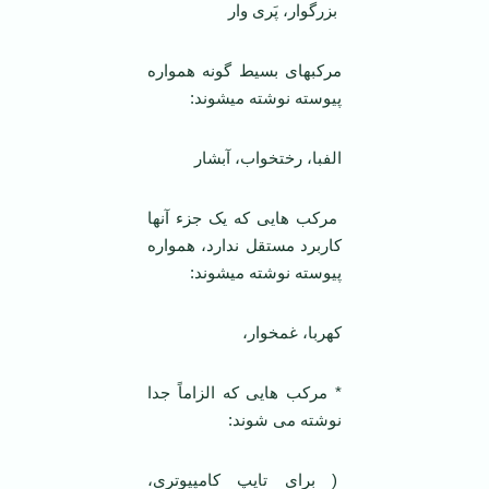
بزرگوار، پَری وار
مرکب­های بسیط گونه همواره
پیوسته نوشته می­شوند:
الفبا، رختخواب، آبشار
مرکب هایی که یک جزء آنها
کاربرد مستقل ندارد، همواره
پیوسته نوشته می­شوند:
کهربا، غمخوار،
* مرکب هایی که الزاماً جدا
نوشته می شوند:
( برای تایپ کامپیوتری،