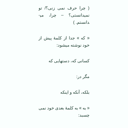
( چرا حرف نمی زنی؟/ تو
نمی­دانستی؟ – چرا، می­
دانستم. )
« که » جدا از کلمۀ پیش از
خود نوشته می­شود:
کسانی که، دست­هایی که
مگر در:
بلکه، آنکه و اینکه
« به » به کلمۀ بعدی خود نمی
چسبد: