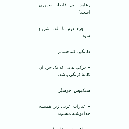
رعایت نیم فاصله ضروری
است.)
– جزء دوم با الف شروع
شود:
دل­انگیز، کم­احساس
– مرکب هایی که یک جزء آن
کلمۀ فرنگی باشد:
شیک­پوش، خوش­پُز
– عبارات عربی زیر همیشه
جدا نوشته می­شوند: