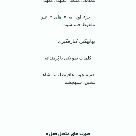
مع­ذلک، من­بعد، علی­هذا، مع­هذا
– جزء اول به « های » غیر
ملفوظ ختم شود:
بهانه­گیر، کناره­گیری
– کلمات طولانی یا پُردندانه:
حقیقت­جو، عافیت­طلب، شاه­
نشین، سیه­چشم
صورت های متصلِ فعلِ «