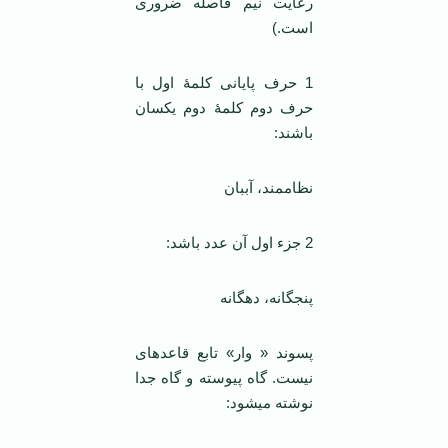
رعایت نیم فاصله ضروری
است.)
1 حرف پایانی کلمۀ اول با
حرف دوم کلمۀ دوم یکسان
باشند:
نظام­مند، آب­بان
2 جزء اول آن عدد باشد:
پنج­گانه، ده­گانه
پسوند « وار» تابع قاعده­ای
نیست. گاه پیوسته و گاه جدا
نوشته می­شود: