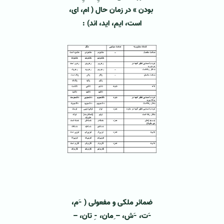
بودن » در زمان حال ( ام، ای،
است، ایم، اید، اند) :
ضمائر ملکی و مفعولی ( -َم،
-َت، -َش، – ِمان، -ِ تان، –