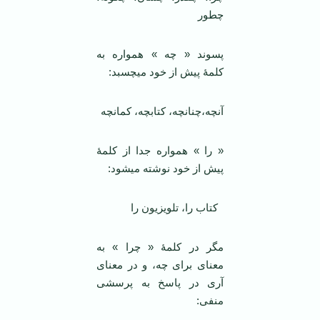
چطور
پسوند « چه » همواره به
کلمۀ پیش از خود می­چسبد:
آنچه،چنانچه، کتابچه، کمانچه
« را » همواره جدا از کلمۀ
پیش از خود نوشته می­شود:
کتاب را، تلویزیون را
مگر در کلمۀ « چرا » به
معنای برای چه، و در معنای
آری در پاسخ به پرسشی
منفی: