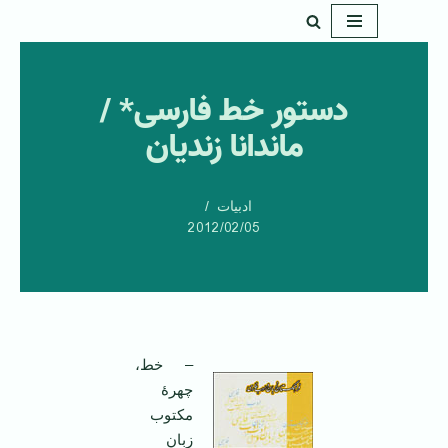
پرش
به
دستور خط فارسی* /
محتوا
ماندانا زندیان
ادبیات
2012/02/05
– خط،
چهرۀ
مکتوب
زبان