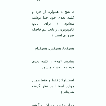
« هیچ » همواره از جزء و
کلمۀ بعدی خود جدا نوشته
می­شود: ( برای تایپ
کامپیوتری، رعایت نیم فاصله
ضروری است.)
هیچ­کجا، هیچ­کس، هیچ­کدام
پیشوند «چه» از کلمۀ بعدی
خود جدا نوشته می­شود.
استثناها: ( فقط و فقط همین
موارد استثنا در نظر گرفته
شده­اند.)
چرا، چقدر، چسان، چگونه،