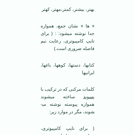
بهتر، بیشتر، کمتر،مهتر، کهتر
« ها » نشان جمع، همواره
جدا نوشته می­شود: : ( برای
تایپ کامپیوتری، رعایت نیم
فاصله ضروری است.)
کتاب­ها، دست­ها، کوه­ها، باغ­ها،
ایرانی­ها
کلمات مرکبی که در ترکیب با
پسوند
ساخته می­شوند
همواره پیوسته نوشته می­
شوند، مگر در موارد زیر:
( برای تایپ کامپیوتری،