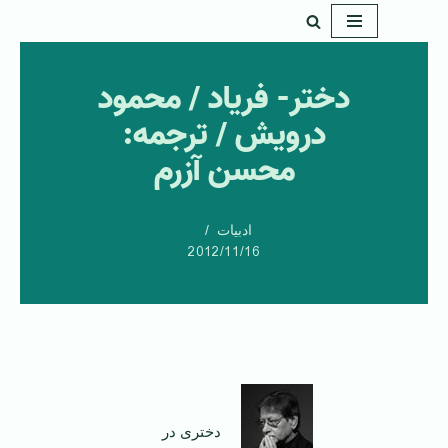
پرش
به
دختر- فریاد / محمود
محتوا
درویش / ترجمه:
محسن آزرم
ادبیات
2012/11/16
دختری در