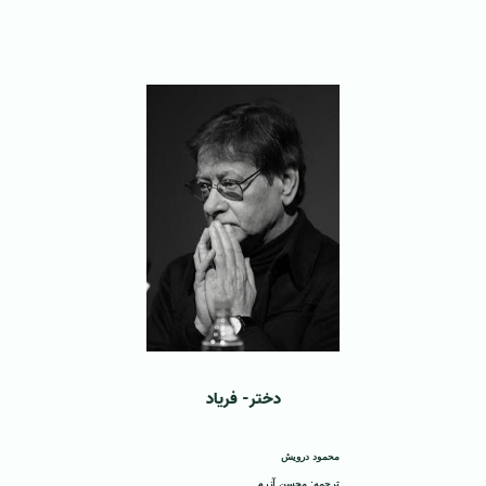
دختر- فریاد
محمود درویش
ترجمه: محسن آزرم