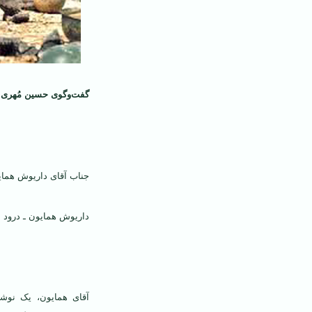
گفت‌وگوی حسین مُهری ب
جناب آقای داریوش همای
داریوش همایون ـ درود 
آقای همایون، یک نوش