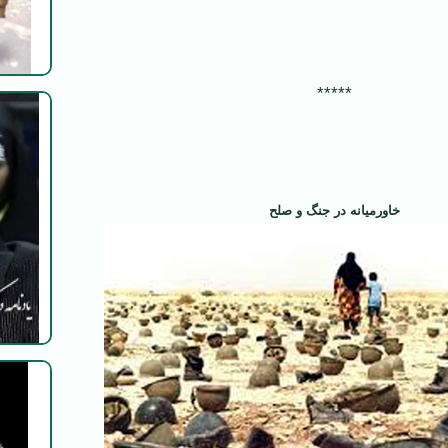
‌*****
خاورمیانه در جنگ و صلح