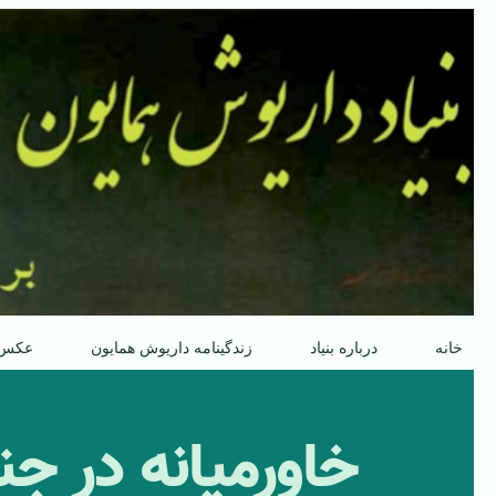
پرش
به
محتوا
خانه
درباره بنیاد
زندگینامه داریوش همایون
عکس
خاورمیانه در 