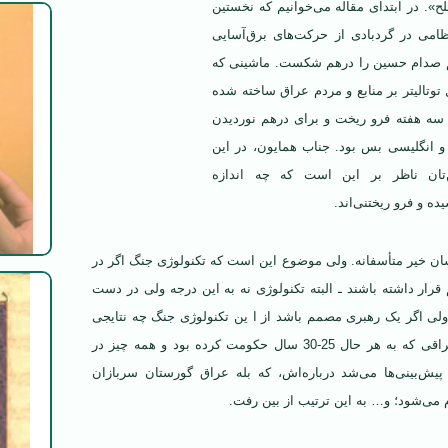
ح». در ابتدای مقاله می‌خوانیم که نخستین
ظامی در گردبادی از حرکت‌های برق‌آسایی
یم صدام حسین را درهم شکست. ماشینی که
 توتالیتر بر منابع و مردم عراق ساخته شده
ر سه هفته فرو ریخت و برای درهم نوردیدن
 انگلیسی بس بود. جناب همایون، در این
تان ناظر بر این است که چه اندازه
ده و فرو ریختنی‌اند.
ان خیر متأسفانه. ولی موضوع این است که تکنولوژی جنگ اگر در
ر داشته باشند ـ البته تکنولوژی نه به این درجه ولی در دست
 ولی اگر یک رهبری مصمم باشد از ا ین تکنولوژی جنگ چه نتایجی
می‌شود گرفت. یعنی عراقی که به هر حال 25-30 سال حکومت کرده بود و همه چیز در
پیش‌بینی‌ها می‌شد درباره‌اش، که بله عراق گورستان سربازان
م می‌شود؛ و… به این ترتیب از بین رفت.