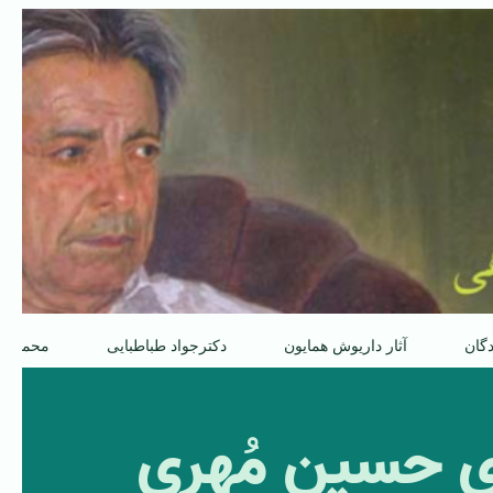
دگان
آثار داریوش همایون
دکترجواد طباطبایی
محمدعل
ی حسین مُهری