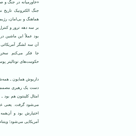
«خاورمیانه در جنگ و صل
جنگ الکترونیک تاریخ ن
هماهنگ و بی‌امان، رژ
بر سه دهه ترور و کنترل
بود عملاً این ماشین د
آن سه لشگر آمریکائی و
جا فکر می‌کنم سخن‌
حکومت‌های توتالیتر پوسی
داریوش همایون ـ همه‌ش
دست یک رهبری مصمم قرا
امثال کلینتون هم بود ـ
اختیارش بود و آن‌همه 
آمریکایی می‌شود؛ ویتنا