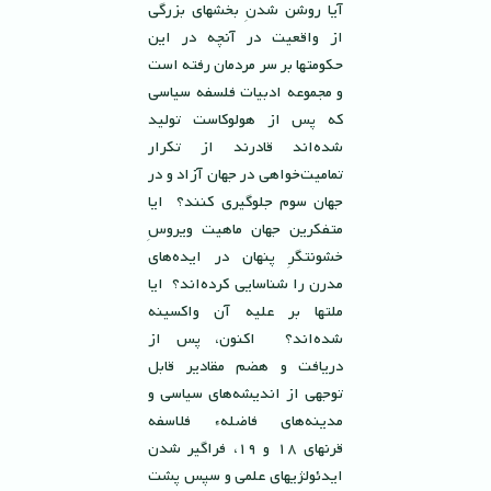
آيا روشن شدنِ بخشهاى بزرگى
از واقعيت در آنچه در اين
حكومتها بر سر مردمان رفته است
و مجموعه ادبيات فلسفه سياسى
كه پس از هولوكاست توليد
شده‌اند قادرند از تكرار
تماميت‌خواهى در جهان آزاد و در
جهان سوم جلوگيرى كنند؟ ايا
متفكرين جهان ماهيت ويروسِ
خشونتگرِ پنهان در ايده‌هاى
مدرن را شناسايى كرده‌اند؟ ايا
ملتها بر عليه آن واكسينه
شده‌اند؟ اكنون، پس از
دريافت و هضم مقادير قابل
توجهى از انديشه‌هاى سياسى و
مدينه‌هاى فاضلهء فلاسفه
قرنهاى ١٨ و ١٩، فراگير شدن
ايدئولژيهاى علمى و سپس پشت