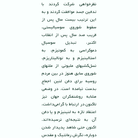
نظرخواهی شرکت کردند با
تدفین جسد موافقت کردند و به
این ترتیب بیست سال پس از
سقوط شوروی سوسیالیستی،
قريب صد سال پس از انقلاب
اكتبر، تبديل سوسيال
دموكراسى به كمونيزم، به
استالينيزم و به توتاليتاريزم،
نسل‌كشيهاى مليونى از ملتهاى
شوروى سابق هنوز در بین مردم
روسیه برای دفن لنین اجماع
بدست نیامده است. در وضعی
مشابه روشنفکران جهان نیز
تاکنون در ارتباط با گرامی‌داشت،
اعتقاد تازه به لنینیزم و یا دفن
آن به نتیجه‌ای نرسیده‌اند.
اكنون حتی شاهد پدیدار شدن
دوبارهء نگرش رمانتيك و مقدس