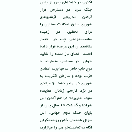
اكنون در دهه‌هاى پس از پايانِ
جنگ سرد، در دسترس قرار
گرفتن تدريجى آرشيوهاى
شوروى سابق امكانات ممتازی را
براى تحقيق در زمينه
تماميت‌خواهىِ چپ در اختيار
علاقمندان اين عرصه قرار داده
است. فضاى باز شده را شايد
بتوان، در مقياسى متفاوت، با
موجِ چاپِ خاطرات مهاجرت اعضاى
حزب توده و سازمان اكثريت به
شوروى در اواخر دهه ٩٠ ميلادى
در نزد فارسى زبانان مقايسه
نمود. على‌رغم فراهم آمدن اين
شرائط و گذشت ٦٧ سال پس از
پایان جنگ دوم جهانی، اين
سوال همچنان ذهن روشنفكرانِ
اگاه به تماميت‌خواهى را ميازارد: