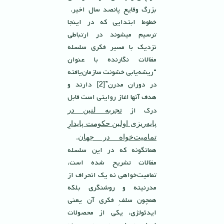
بزرگ وقايع پانصد سال اخير.
خطوط ابتدايى كه در اينجا
ترسيم ميشوند در ارتباطى
نزديك با مسير فكرى سلسله
مقالات نگارنده با عنوان
“‌ريشه‌يابى خشونت سازمان‌يافته
در دوران مدرن”[2] دارند و
هدف آنها اغاز روايتى است قابل
درك از
تجربه لنين در
پايه‌ريزى اولين حكومت پايدارِ
.
تماميت‌‌خواه در جهان
همانگونه كه در اين سلسله
مقالات تشريح شده است،
تماميت‌خواهى نه يك انحراف از
مدرنيته و روشنگرى بلكه
همچون سلفِ فكرى آن يعنى
ايدئولژى، يكى از محصولات