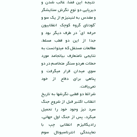
نتيجه اين فضا، غالب شدن و
ديرپايى دو نوع نگرشِ ستايشگر
و مقدس به لنينيزم از يك سو و
‘كودتاى گروه كوچكِ انقلابيون
حرفه اى’ در طرف ديگر بود و
جدا از اين دو قطب مسلط،
مطالعات مستقل كه ميتوانست به
نتايجى نامتعارف بيانجامد مورد
حملات هردو سنگر متخاصم در دو
سوى ميدان قرار ميگرفت و
پناهى براى دفاع از خود
نمی‌یافت.
شرائط دو قطبى نگرشها به تاريخ
انقلاب اكتبر قبل از شروع جنگ
سرد نيز وجود خود را تحميل
ميكرد، پس از جنگ اول جهانى،
راديكاليزم انقلابى چپ با
نمايندگى انترناسيونال سوم