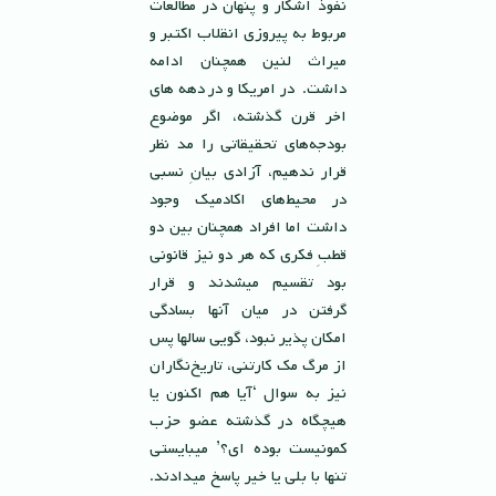
نفوذ اشكار و پنهان در مطالعات
مربوط به پيروزى انقلاب اكتبر و
ميراث لنين همچنان ادامه
داشت. در امريكا و در دهه هاى
اخر قرن گذشته، اگر موضوع
بودجه‌‌هاى تحقيقاتى را مد نظر
قرار ندهيم، آزادى بيانِ نسبى
در محيط‌هاى اكادميك وجود
داشت اما افراد همچنان بين دو
قطبِ فكرى كه هر دو نيز قانونى
بود تقسيم ميشدند و قرار
گرفتن در ميان آنها بسادگى
امكان پذير نبود، گويى سالها پس
از مرگ مك كارتنى، تاريخ‌نگاران
نيز به سوال ‘آيا هم اكنون يا
هيچگاه در گذشته عضو حزب
كمونيست بوده اى؟’ ميبايستى
تنها با بلى يا خير پاسخ ميدادند.