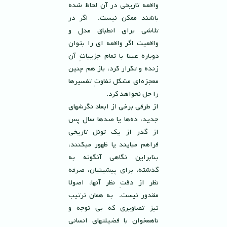
واقعه تاريخى در آن لحاظ شده
باشند ممكن نيست. اگر در
تلاشی برای انطباق مدل و
واقعیت اگر واقعه ای را بتوان
دوباره عینا با تمام جزییاتِ آن
زنده و تکرار کرد، باز هم چنین
معجزه‌ا‌ی مشکل تفاوتِ تفسیرها
را حل نخواهد کرد.
از طرفی برخى از ابعاد نگرشهاى
جديد، ده‌ها يا صدها سال پس
از گذر از يك تونل تاريخى
فراهم ميايند يا ظهور ميكنند،
بنابراين نگاهى آنگونه به
گذشته، براى پيشينيان، صرفه
نظر از دقتِ نظر آنها، اصولا
مقدور نيست. به همان ترتیب
نیز تصاویری که بى توجه و
ناهمخوان با فضیلتهای انسانی