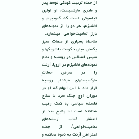
از جمله تربيت كودكى توسط پدر
و مادرى ماركسيست، او اولين
فيلسوفى است كه كمونيزم و
فاشيزم، هر دو را از نمونه‌هاى
بارزِ تماميت‌خواهى ميشمارد.
ملاحظه بسيارى از صفات ممیز
يكسان ميان حكومت بلشويكها و
سپس استالين در روسيه و تمام
نمونه‌هاى فاشيزم در اروپا، آرنت
را در معرض حملاتِ
ماركسيستهاى طرفدار روسيه
قرار داد با این اتهام که او در
دوران اوج جنگ سرد با سلاح
فلسفه سياسى به كمك رقيب
شتافته است اما وقايعِ بعد از
انتشارِ كتاب ‘ريشه‌هاى
تماميت‌خواهى’، از جمله
اعتراضِ آرنت به نحوه محاكمه و