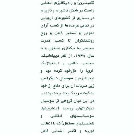
(كمينترن) و راديكاليزم انقلابى
راست در شكل فاشيزم و نازيزم
در بسيارى از كشورهاى اروپايى
در تمامى عرصه‌ها از كسب آراى
عمومى و تسخير ذهن و روح
روشنفكران تا كسب قدرت
سياسى به تركتازى مشغول و تا
سال ١٩٤٠، از نظر ديپلماتيك،
سياسى، نظامى و ايدئولژيك
اروپا را مالِ‌خود كرده بود و
ليبراليزم و سوسيال دموكراسى
زير ضربات آن براى دفاع از خود
به گوشه رينگ پناه برده بودند.
در اين ميان گروهى از سوسيال
دموكراتهاى روسيه (منشويكها،
سوسياليستهاى انقلابى و
شخصيتهاى مستقل) كه با انقلاب
فوريه و اكتبر اشنايى كامل