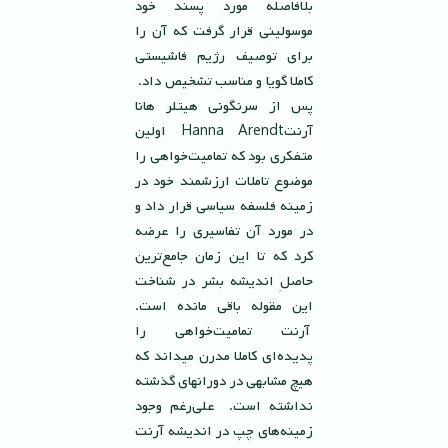
بلافاصله مورد پسند خود
موسولينى قرار گرفت که آن را
براى توصيف رژيم فاشيستى
كاملا گويا و مناسب تشخيص داد.
پس از سرنگونى هيتلر هانا
آرنتHanna Arendt اولين
متفكرى بود كه تماميت‌خواهى را
موضوع تاملات ارزشمند خود در
زمينه فلسفه سياسى قرار داد و
در مورد آن تفاسيرى را عرضه
كرد كه تا اين زمان جامع‌ترين
حاصلِ انديشه بشر در شناخت
اين مقوله باقى مانده است.
آرنت تماميت‌خواهى را
پديده‌اى كاملا مدرن ميداند كه
هيچ مشابهى در دورانهاى گذشته
نداشته است. على‌رغم وجود
زمينه‌هاى چپ در انديشه آرنت