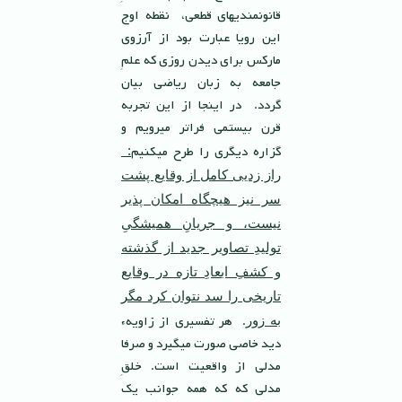
قانونمنديهاى قطعى، نقطه اوج
اين رويا عبارت بود از آرزوى
ماركس براى ديدن روزى كه علمِ
جامعه به زبان رياضى بيان
گردد. در اينجا از اين تجربه
قرن بيستمى فراتر ميرويم و
گزاره ديگرى را طرح ميكنيم
:
راز زديى كامل از وقايع پشت
سر نيز هيچگاه امكان پذير
نيست، و جريانِ هميشگىِ
توليدِ تصاوير جديد از گذشته
و كشفِ ابعادِ تازه در وقايع
تاريخى را سد نتوان كرد مگر
. هر تفسيرى از زاويهء
به زور
ديد خاصى صورت ميگيرد و صرفا
مدلی از واقعیت است. خلقِ
مدلی که كه همه جوانب يك