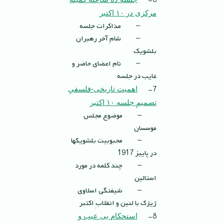
6-
مركزى در ١٠ اكتبر
– مذاکرات جلسه
– شامِ آخر رهبران
بلشویک
– نام اعضای حاضر و
غایب در جلسه
7-
اهمیت تاریخی-فلسفیِ
تصمیمِ جلسه ١٠ اکتبر
– موضوع مجلس
موسسان
– محبوبیت بلشویکها
در پاییز 1917
– چند کلمه در مورد
استالین
– شیفتگی اسلاوی
ژیژک با لنین و انقلابِ اکتبر
8-
استحكام بى عيب و