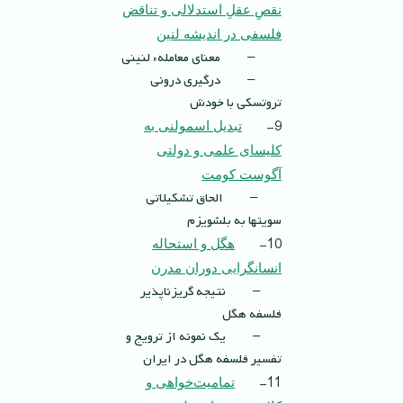
نقصِ عقلِ استدلالی و تناقض
فلسفى در انديشه لنين
– معنای معاملهء لنینی
– درگیری درونی
تروتسکی با خودش
9-
تبديل اسمولنى به
كليساى علمى و دولتى
آگوست كومت
– الحاق تشکیلاتی
سویتها به بلشویزم
10-
هگل و استحاله
انسانگرایی دوران مدرن
– نتیجه گریز‌ناپذیر
فلسفه هگل
– یک نمونه از ترویج و
تفسیر فلسفه هگل در ایران
11-
تماميت‌خواهى و