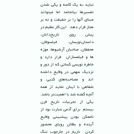
نبايد به يك كاسه و يكى شدن
تفسيرها بيانجامد اما ميتواند
مبناى آنها را بر حقيقت و نه بر
مجاز قرار دهد. اين كار عظيم در
پيشِ روى تاريخ‌دانان،
داستان‌نويسان، فيلسوفان،
محققان، صاحبان آرشيوها، موزه
ها و فيلمسازان قرار دارد و
خاطره نويسى كسانى كه از دور و
نزديك سهمى در وقايع داشته
اند و مصاحبه‌هاى كتبى و
شفاهى با اینان شايد از همه
آنچه گفته شد با اهميت‌تر باشد.
يكى از تجربيات تاريخ قرن
بيستم براى آدمى عبارت بود از
ناممكن بودنِ پيشبينى وقايع
آينده و بطلانِ روياى محصور
كردن تاريخ در چارچوب تنگِ