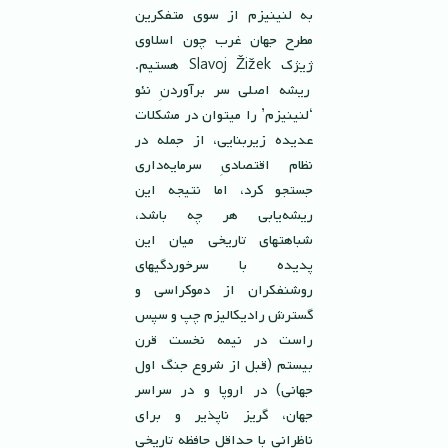
به لنينيزم از سوى متفكرين
مطرح جهان غرب چون اسلاوى
ژيژك Slavoj Žižek هستيم.
ريشه اصلى سر برآوردنِ نئو
‘لنينيزم’ را ميتوان در مشكلات
عديده زيربنايى، از جمله در
نظام اقتصادىِ سرمايه‌دارى
جستجو كرد، اما نتيجه اين
ريشه‌يابى هر چه باشد،
شباهتهاى تاريخى ميان اين
پديده با سرخوردگيهاى
روشنفكران از دموكراسى و
گسترش راديكاليزم چپ و سپس
راست در نيمه نخست قرن
بيستم (قبل از شروع جنگ اول
جهانى) در اروپا و در سراسر
جهان، گريز ناپذير و براى
ناظرانى با حداقل حافظه تاريخى