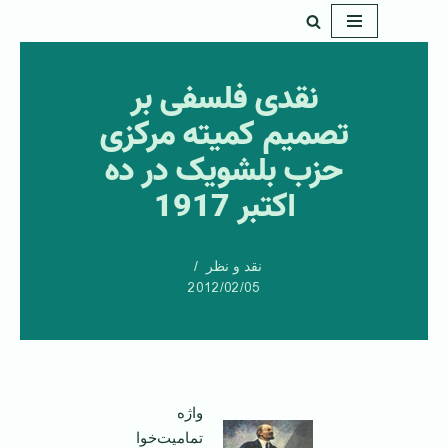
پرش
به
نقدی فلسفی بر
محتوا
تصمیم کمیته مرکزی
حزب بلشویک در ده
اکتبر 1917
نقد و نظر
2012/02/05
واژه
تماميت‌خوا