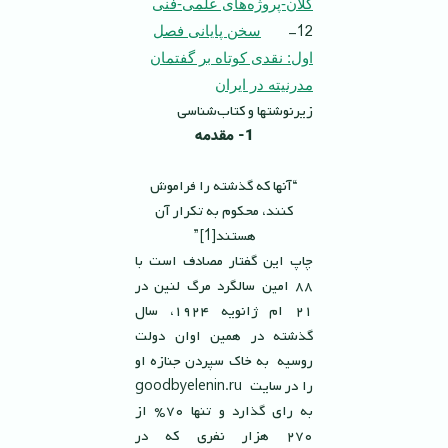
كلان-پروژه‌هاى علمى-فنى
12-
سخن پايانى فصل
اول: نقدی کوتاه بر گفتمان
مدرنيته در ايران
زيرنوشتها و كتاب‌شناسى
1- مقدمه
“آنها که گذشته را فراموش
کنند، محکوم به تکرار آن‌
هستند[1]”
چاپ این گفتار مصادف است با
٨٨ امین سالگرد مرگ لنین در
٢١ ام ژانویه ١٩٢٤، سال
گذشته در همین اوان دولت
روسیه به خاک سپردن جنازه او
را در سایت goodbyelenin.ru
به رای گذارد و تنها ٧٠% از
٢٧٠ هزار نفری که در