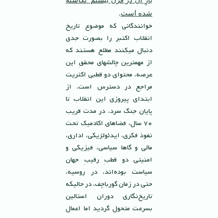
.
شده است
خوانندگانى كه موضوع تاريخ
انقلاب اكتبر را بصورت جدى
دنبال ميكنند مطلع هستند كه
از مهمترين چالشهاى محققِ اين
عرصه، محتواى دو قطبى اكثريت
مراجع در دسترس است. از
ابتداى پيروزى اين انقلاب تا
پايان جنگ سرد، در مدت قريب
٧٠ سال، فضاهاى اكادميك تحت
نفوذ فكرى، ايدئولژيكى، ادارى،
مالى و گاها سياسى، فيزيكى و
امنيتى دو قطبِ رقيبِ جهان
سياست بوده‌اند، در روسيه،
حتى در زمان گورباچف، در حاليكه
تاريخ‌نگارى دوران استالين
بسرعت متحول گرديد اما اعمال