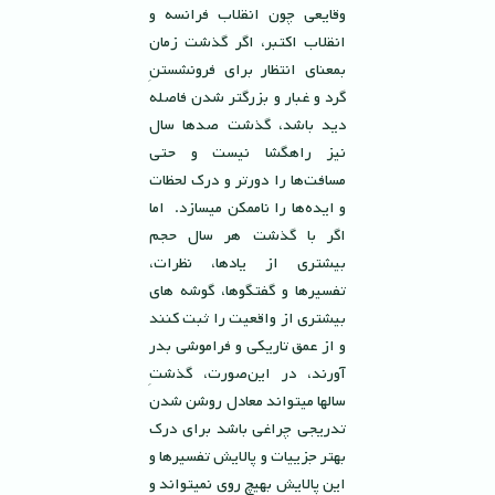
وقايعى چون انقلاب فرانسه و
انقلاب اكتبر، اگر گذشت زمان
بمعناى انتظار براى فرونشستنِ
گرد و غبار و بزرگتر شدن فاصله
ديد باشد، گذشت صدها سال
نيز راهگشا نيست و حتى
مسافت‌ها را دورتر و درك لحظات
و ايده‌ها را ناممكن ميسازد. اما
اگر با گذشت هر سال حجم
بيشترى از يادها، نظرات،
تفسيرها و گفتگوها، گوشه هاى
بيشترى از واقعيت را ثبت كنند
و از عمق تاريكى و فراموشى بدر
آورند، در اين‌صورت، گذشتِ
سالها ميتواند معادل روشن شدن
تدريجى چراغى باشد براى درك
بهتر جزييات و پالايش تفسيرها و
اين پالايش بهيچ روى نميتواند و