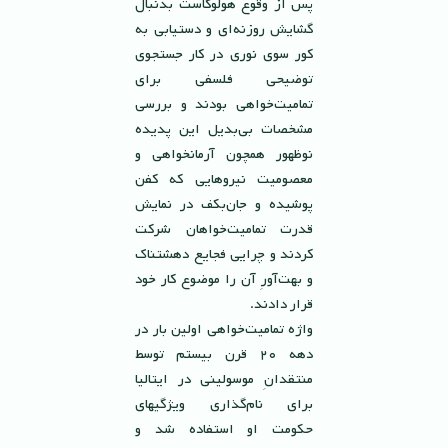
پس از وقوع هولوكاست بدنبال
گشايش روزنه‌اى و دستيابى به
كور سوى نورى در كار جستجوى
توضيحى فلسفى براى
تماميت‌خواهى بودند و بررسى
مشخصات بی‌بدیل اين پديده
نوظهور همچون آرمانخواهى و
معصوميت نيروهايى كه كفن
پوشيده و جان‌بكف در نمايش
قدرت تماميت‌خواهان شركت
كردند و چرايى فجايع دهشتناك
و بهت‌آورِ آن را موضوع كار خود
قرار دادند.
واژه تماميت‌خواهى اولين بار در
دهه ٢٠ قرن بيستم توسط
منتقدانِ موسولينى در ايتاليا
براى نام‌گذارى ويژگيهاى
حكومت او استفاده شد و