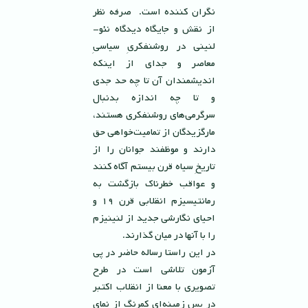
نگران كننده است. صرفه نظر
از نقش و جايگاه ديدگاه نئو-
لنينى در روشنفكرىِ سياسىِ
معاصر و جداى از اينكه
انديشمندان آن تا چه حد جدى
و تا چه اندازه بدنبال
سرگرمی‌هاى روشنفكرى هستند،
مارگزيدگان از تماميت‌خواهى حق
دارند و موظفند جوانان را از
تاريخِ سیاه قرن بيستم آگاه كنند
و عواقب خطرناك بازگشت به
رمانتيسيزم انقلابى قرن ١٩ و
احياى نگارشى جديد از لنينيزم
را با آنها در ميان گذارند.
در اين راستا رساله حاضر در پی
آزمون تلاشى است در طرح
تصويرى با معنا از انقلاب اكتبر
در پس زمينه‌اى كمرنگ از نماى