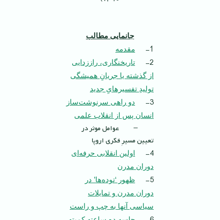
جانمایی مطالب
1-
مقدمه
2-
تاريخنگارى، راززدايى
از گذشته يا جريانِ هميشگى
توليدِ تفسیرهایِ جديد
3-
دو راهى سرنوشت‌ساز
انسان پس از انقلاب علمى
– عوامل موثر در
تعیین مسیرِ فکری اروپا
4-
اولين انقلابى حرفه‌اى
دوران مدرن
5-
ظهور ‘توده‌ها’ در
دوران مدرن و تمايلات
سياسى آنها به چپ و راست
جلسه ده ساعته كميته