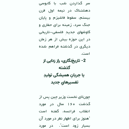
سر گذاردن شب با كابوسى
دهشتناك در نيمه اول قرن
بيستم، سقوط فاشيزم و پايان
جنگ سرد، زمينه براى حفارى و
كاوشهاى جديدِ فلسفى-تاريخى
در اين حوزه بيش از هر زمان
ديگرى در گذشته فراهم شده
است.
2- تاريخ‌‌نگارى، راز
زدايى از
گذشته
يا جريانِ هميشگى توليدِ
تفسیرهایِ جديد
چون‌لاى نخست وزير چين پس از
گذشت ١٦٠ سال در مورد
انقلاب فرانسه، گفته است
‘هنوز براى اظهار نظر در مورد آن
بسيار زود است’. در مورد