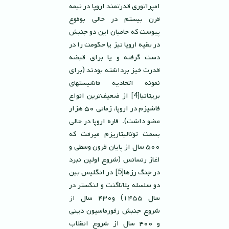
امپراتورى قدرتمند اروپا در نيمه
قرن بيستم در حالى بوقوع
پيوست كه حاميان اين دو جنبش
در بقيه اروپا نيز يا حكومت را در
دست گرفته و يا براى قبضه
قدرت خيز برداشته بودند (براى
نمونه اتحاديه فاشيستهاى
بريتانيا[4] از ضعيف‌ترين انواع
فاشيزم در اروپا، زمانى ٥٠ هزار
عضو داشت). قاره اروپا در حالى
بسمت توتاليتاريزم ميرفت كه
٥٠٠ سال از پايان قرون وسطى و
اغاز رنسانس (شروع اولين نبرد
در جنگ رزها[5] در انگليس بين
دو سلسله پلاتاگنت و لنكستر در
سال ١٤٥٥) و٤٣٠ سال از
شروع جنبش رفورماسيون دينى
و ٤٠٠ سال از شروع انقلاب