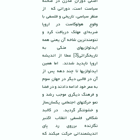
اصلى دورانِ مدرن در صحنه
سياست است، دورانى كه از
منظر سياسى، تاريخى و فلسفی با
وقوع هولوكاست در اروپا
ضربه‌ای مهلک دریافت کرد و
تنومندترین شاخه آن یعنی همه
ایدئولژیهای متکی به
تاریخگرائی[3] عملا از اندیشه
اروپا ناپدید شدند. اما همین
ایدئولژیها تا چند دهه پس از
آن در قالبى ديگر در جهانِ سوم
به عمر خود ادامه دادند و در فضا
و فرهنگ دیگری موجب رشد و
نمو حركتهاى اجتماعى يكسان‌ساز
و خشونتگر گرديد. در كالبد
شكافىِ فلسفىِ انقلاب اكتبر
نگارنده برروى رد پاى
انديشمندانى حركت ميكند كه