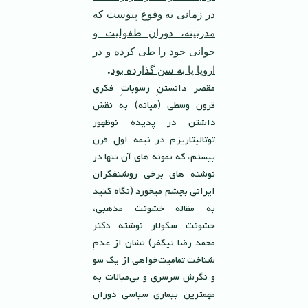
در زمانی به وقوع پیوست که
مدرنيته
،
دوران طفوليت و
جوانى خود را طى كرده و در
.
اروپا پا به سن گذارده بود
مقصر دانستنِ رسوباتِ فكرى
قرون وسطى (میانه) به نقش
داشتن در پديده نوظهور
توتاليتاريزم در نیمه اول قرن
بيستم، كه نمونه هاى آن تنها در
نوشته هاى برخى روشنفكران
ايرانى بچشم ميخورد (نگاه كنيد
به مقاله خشونت مذهبى،
خشونت سكولار نوشته دكتر
محمد رضا نيكفر) نشان از عدمِ
شناخت تمامیت‌خواهی از یک سو
و نگرش سرسری و بی‌مبالات به
مهمترین بیماری سیاسی دوران