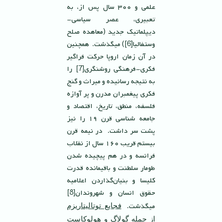
علمى و ٣٠٠ سال پس از، به
تعبيرى، عصر سياسى-
ديپلماتيك جديد (معاهده صلح
وستفاليا[6]) ميگذشت. همچنين
در آن زمان اروپا حركت فراگير
فكرى-فرهنگى روشنگرى[7] را
به نتيجه رسانيده و ميراث و گنج
فكرى پيغمبران مدرن و پر آوازه
فلسفه، منطق، تاريخ، اقتصاد و
جامعه شناسى قرن ١٩ را نيز
پشت سر داشت. در نیمه قرن
بیستم قريب ١٦٠ سال از نقلاب
فرانسه و در هم پیچیده شدن
طومار سلطنت و باقيمانده قدرت
كليسا و بنیان‌گذاردن اعلاميه
حقوق انسان و شهروندان[8]
میگذشت.
فجايع توتاليتاريزم
از جمله گولاگ و هولوکاست