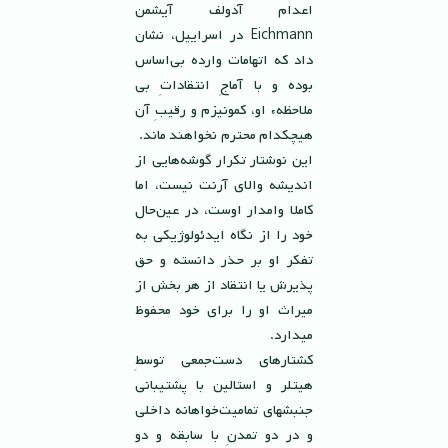
اعدام آدولف آيشمن
Eichmann در اسراييل، نشان
داد كه اتهامات وارده بی‌اساس
بوده و با آماجِ انتقاداتِ بى
ملاحظهء او، كمونيزم و رقيبِ آن
هیچکدام محترم نخواهند ماند.
اين نوشتار تكرار گوشه‌هايى از
انديشه والاى آرنت نيست، اما
كاملا وامدار اوست، در عين‌حال
خود را از نگاه ايدئولوژيكى به
تفكر او بر حذر دانسته و حق
پذيرش يا انتقاد از هر بخش از
ميراث او را براى خود محفوظ
ميدارد.
کشتارهای دست‌جمعی توسطِ
هيتلر و استالين با پشتيبانى
جنبشهاى تماميت‌خواهانه داخلى
و در دو تمدنِ با سابقه و دو