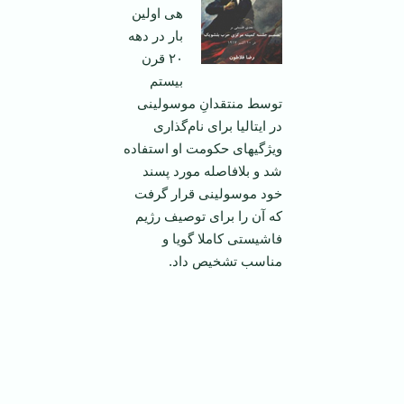
هى اولين
بار در دهه
٢٠ قرن
بيستم
توسط منتقدانِ موسولينى
در ايتاليا براى نام‌گذارى
ويژگيهاى حكومت او استفاده
شد و بلافاصله مورد پسند
خود موسولينى قرار گرفت
که آن را براى توصيف رژيم
فاشيستى كاملا گويا و
مناسب تشخيص داد.