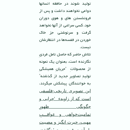
تولید شوند در حافظه انسانها
دوامی نخواهند داشت و پس از
فرونشستنِ هاى و هوى دوران
خود، كسى سراغى از آنها نخواهد
گرفت و سرنوشتى جز خاك
خوردن در قفسه‌ها در انتظارشان
نيست.
تلاشِ حاضر كه حاصل تامل فردىِ
نگارنده است، بعنوان يك نمونه
از محصولاتِ ‘جريانِ هميشگىِ
توليدِ تصاويرِ جديد از گذشته’
به خوانندگان پيشكش ميگردد،
اين تصويرى تاريخى-فلسفى
است كه از زاويهء ‘چرايى و
چگونگى ظهورِ
تماميت‌خواهى و عواقـــبِ
مهيب، حيرت انگيز و مصيبت
بارِ آن در قرن بيستم’ نگاشته