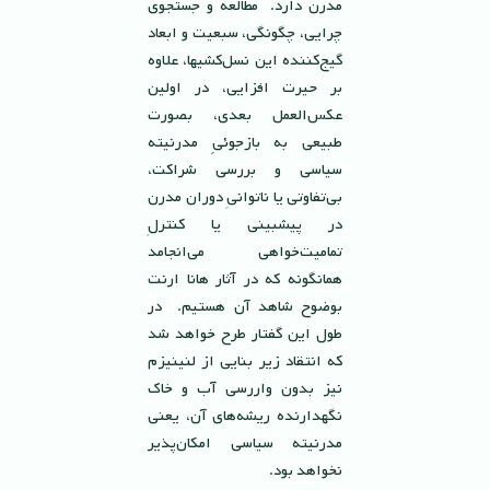
مدرن دارد. مطالعه و جستجوى
چرايى، چگونگى، سبعيت و ابعاد
گيج‌كننده اين نسل‌كشيها، علاوه
بر حيرت افزايى، در اولين
عكس‌العمل بعدى، بصورت
طبيعى به بازجوئىِِ مدرنيته
سياسى و بررسى شراكت،
بى‌تفاوتى يا ناتوانىِ دوران مدرن
در پیشبینی یا كنترلِ
تماميت‌خواهى مى‌انجامد
همانگونه كه در آثار هانا ارنت
بوضوح شاهد آن هستيم. در
طول این گفتار طرح خواهد شد
که انتقاد زیر بنایی از لنینیزم
نیز بدون واررسی آب و خاک
نگهدارنده ریشه‌های آن، یعنی
مدرنیته سیاسی امکان‌پذیر
نخواهد بود.