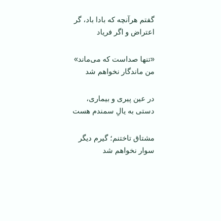
گفتم هرآنچه که بادا باد، گر
اعتراض و اگر فرياد
«تنها صداست که می‌ماند»
من ماندگار نخواهم شد
در عين پيری و بيماری،
دستی به يالِ سمندم هست
مشتاق تاختنم؛ گيرم ديگر
سوار نخواهم شد