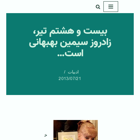
پرش
به
بیست و هشتم تیر،
محتوا
زادروز سیمین بهبهانی
است…
ادبیات
2013/07/21
خ