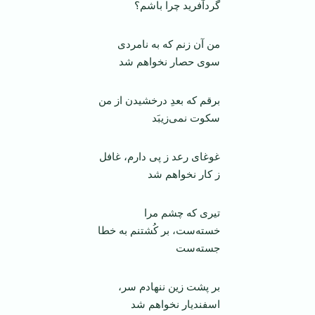
گُردآفريد چرا باشم؟
من آن زنم که به نامردی
سوی حصار نخواهم شد
برقم که بعدِ درخشيدن از من
سکوت نمی‌زيبَد
غوغای رعد ز پی دارم، غافل
ز کار نخواهم شد
تيری که چشم مرا
خسته‌ست، بر کُشتنم به خطا
جسته‌ست
بر پشت زين ننهادم سر،
اسفنديار نخواهم شد