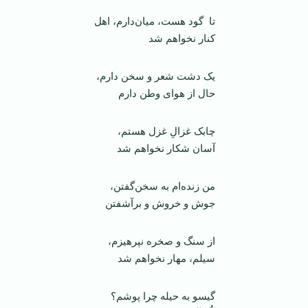
تا گود هست، ميان‌دارم، اهل
کنار نخواهم شد
يک دشت شعر و سخن دارم،
حال از هوای وطن دارم
چابک غزالِ غزل هستم،
آسان شکار نخواهم شد
من زنده‌ام به سخن‌گفتن،
جوش و خروش و برآشفتن
از سنگ و صخره نپرهیزم،
سيلم، مهار نخواهم شد
گيسو به حيله چرا پوشم؟