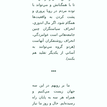
تا با همگنانش و مي‌تواند با
توده مردم در رويا پروري و
پشت کردن به واقعيت‌ها
همگام شود. اگر مال اندوزي،
انحراف سياستگران چنين
جامعه‌هائي است عوامزدگي،
انحراف روشنفکران آنهاست
(هردو گروه مي‌توانند به
آساني از يکديگر تقليد هم
بکنند).
***
ما بر رويهم در اين سه
جهان زيست مي‌کنيم و
همراه هر سه به پايان راه
رسيده‌ايم. حال و روز ما نياز