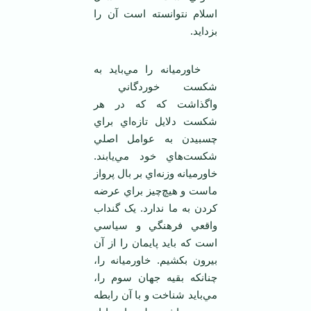
اسلام نتوانسته است آن را
بزدايد.
خاورميانه را مي‌بايد به
شکست خوردگاني
واگذاشت که که در هر
شکست دلايل تازه‌اي براي
چسبيدن به عوامل اصلي
شکست‌هاي خود مي‌يابند.
خاورميانه وزنه‌اي بر بال پرواز
ماست و هيچ‌چيز براي عرضه
کردن به ما ندارد. يک گنداب
واقعي فرهنگي و سياسي
است که بايد پايمان را از آن
بيرون بکشيم. خاورميانه را،
چنانکه بقيه جهان سوم را،
مي‌بايد شناخت و با آن رابطه