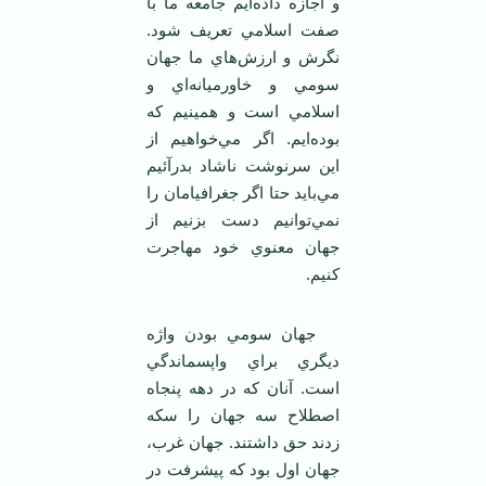
و اجازه داده‌ايم جامعه ما با
صفت اسلامي تعريف شود.
نگرش و ارزش‌هاي ما جهان
سومي و خاورميانه‌اي و
اسلامي است و همينيم که
بوده‌ايم. اگر مي‌خواهيم از
اين سرنوشت ناشاد بدرآئيم
مي‌بايد حتا اگر جغرافيامان را
نمي‌توانيم دست بزنيم از
جهان معنوي خود مهاجرت
کنيم.
جهان سومي بودن واژه
ديگري براي واپسماندگي
است. آنان که در دهه پنجاه
اصطلاح سه جهان را سکه
زدند حق داشتند. جهان غرب،
جهان اول بود که پيشرفت در