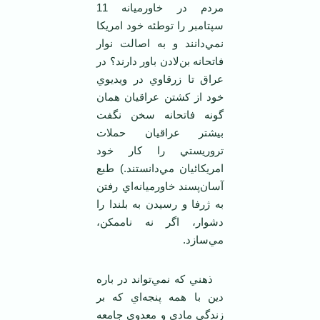
مردم در خاورميانه 11
سپتامبر را توطئه خود امريکا
نمي‌دانند و به اصالت نوار
فاتحانه بن‌لادن باور دارند؟ در
عراق تا زرقاوي در ويديوي
خود از کشتن عراقيان همان
گونه فاتحانه سخن نگفت
بيشتر عراقيان حملات
تروريستي را کار خود
امريکائيان مي‌دانستند.) طبع
آسان‌پسند خاورميانه‌اي رفتن
به ژرفا و رسيدن به بلندا را
دشوار، اگر نه ناممکن،
مي‌سازد.
ذهني که نمي‌تواند در باره
دين با همه پنجه‌اي که بر
زندگي مادي و معدوي جامعه