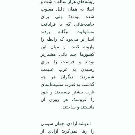
ريشه‌هاي هزار ساله داشت و
اصلا به همان دليل مغلوب
شده بودند؛ ولي براي
جامعه‌هائي که با فرايافت
مسئوليت بيگانه بودند
آسان‌تر مي‌بود که رابطه را
وارونه کنند. از ميان اين
کشورها چند تائي هشيارتر
بودند و فرصت را براي
رسيدن به غرب غنيمت
شمردند. ديگران هر چه
گذشت به قدرت مشيت‌آساي
غرب بيشتر چسبيدند و خود
را عروسک هر روزي آن
دانستند و ساختند.
انديشه آزادي، جهان سومي
را رها نمي‌کرد: آزادي از