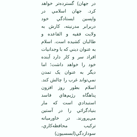
در جهان) گسترده‌تر خواهد
کرد. جهان اسلامي در
واپسين ايستادگي خود
دربرابر مدرنيته، کارش به
ولايت فقيه و القاعده و
طالبان کشيده است. اسلام
به عنوان ديني که با وجدانيات
افراد سر و کار دارد آينده
خود را خواهد داشت؛ اما
ديگر به عنوان يک تمدن
نمي‌تواند غرب را چالش کند.
اسلام بطور روز افزون
پناهگاه رژيم‌هاي فاسد
استبدادي است که مار
بنيادگرائي را در آستين
مي‌پرورند. در خاورميانه
ترکيب محافظه‌کاري،
سودازدگي(ابسسيون)