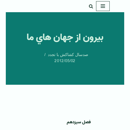
پرش
به
محتوا
بيرون از جهان هاي ما
صدسال کشاکش با تجدد
2012/05/02
فصل سيزدهم