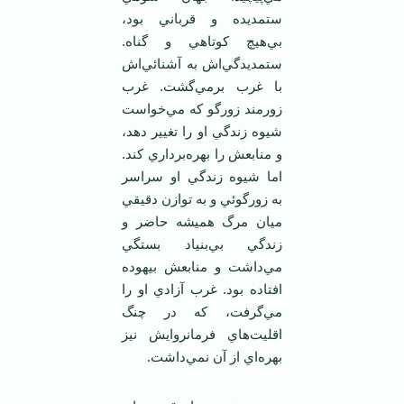
ستمديده و قرباني بود،
بي‌هيچ کوتاهي و گناه.
ستمديدگي‌اش به آشنائي‌اش
با غرب برمي‌گشت. غرب
زورمند زورگو که مي‌خواست
شيوه زندگي او را تغيير دهد،
و منابعش را بهره‌برداري کند.
اما شيوه زندگي او سراسر
به زورگوئي و به توازن دقيقي
ميان مرگ هميشه حاضر و
زندگي بي‌بنياد بستگي
مي‌داشت و منابعش بيهوده
افتاده بود. غرب آزادي او را
مي‌گرفت، که در چنگ
اقليت‌هاي فرمانروايش نيز
بهره‌اي از آن نمي‌داشت.