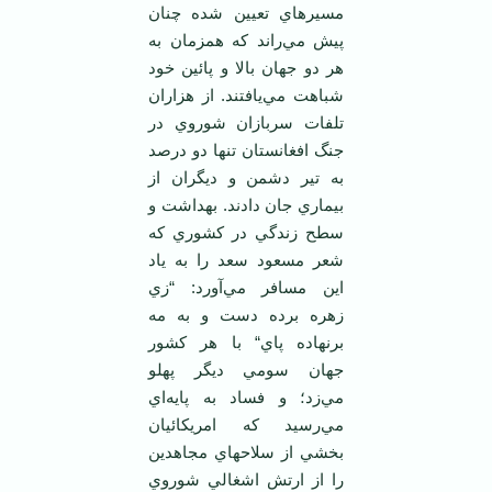
مسيرهاي تعيين شده چنان
پيش مي‌راند که همزمان به
هر دو جهان بالا و پائين خود
شباهت مي‌يافتند. از هزاران
تلفات سربازان شوروي در
جنگ افغانستان تنها دو درصد
به تير دشمن و ديگران از
بيماري جان دادند. بهداشت و
سطح زندگي در کشوري که
شعر مسعود سعد را به ياد
اين مسافر مي‌آورد: “زي
زهره برده دست و به مه
برنهاده پاي“ با هر کشور
جهان سومي ديگر پهلو
مي‌زد؛ و فساد به پايه‌اي
مي‌رسيد که امريکائيان
بخشي از سلاحهاي مجاهدين
را از ارتش اشغالي شوروي