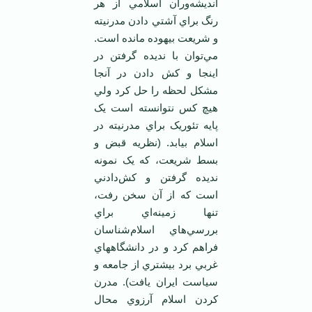
انديشه‌وران اسلامي از هر
رنگ براي آشتي دادن مدرنيته
و شريعت بيهوده مانده است.
مي‌توان با نديده گرفتن در
اينجا و کش دادن در آنجا
مشکل لحظه را حل کرد ولي
هيچ کس نتوانسته است يک
پايه تئوريک براي مدرنيته در
اسلام بيابد. (نظريه قبض و
بسط شريعت، که يک نمونه
نديده گرفتن و کش‌دادني
است که از آن سخن رفت،
تنها زمينه‌اي براي
بررسي‌هاي اسلام‌شناسان
فراهم کرد و در دانشگاههاي
غربي برد بيشتري از جامعه و
سياست ايران يافت). مدرن
کردن اسلام آرزوي محال