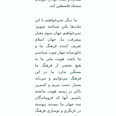
مسئله فلسطين کند.
ما ديگر نمي‌خواهيم با اين
ملت‌ها يکي شناخته شويم؛
نمي‌خواهيم جهان سوم معيار
پيشرفت ما، جهان اسلام
تعريف کننده فرهنگ ما و
خاورميانه چهار چوب سياسي
ما باشد. هويت ملي ما به
هيچ بخشي از فرهنگ ما
بستگي ندارد. ما در اين
فرهنگ مي‌توانيم و مي‌بايد
بسيار دست ببريم و کمترين
باکي در زمينه هويت نداشته
باشيم. آنها که فروماندگان
سه جهان ما نيستند پيوسته
در بازنگري و نوسازي فرهنگ