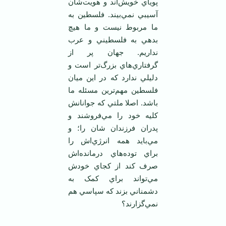
پوياي خويش‌اند و هويت‌شان
آسيبي نمي‌بيند. فلسطين به
ما مربوط نيست و ما هيچ
بدهي به فلسطيني و عرب
نداريم. جهان پر از
گرفتاري‌هاي بزرگ‌تر است و
دليلي ندارد که در اين ميان
فلسطين مهم‌ترين مسئله ما
باشد. اصلا ملتي که جوانانش
کليه خود را مي‌فروشند و
پدران فرزندان شان را؛ و
مي‌بايد همه انرژي‌اش را
براي توده‌هاي درمانده‌اش
صرف کند از کجاي خودش
مي‌تواند براي کمک به
دشمناني بزند که سپاسي هم
نمي‌گزارند؟