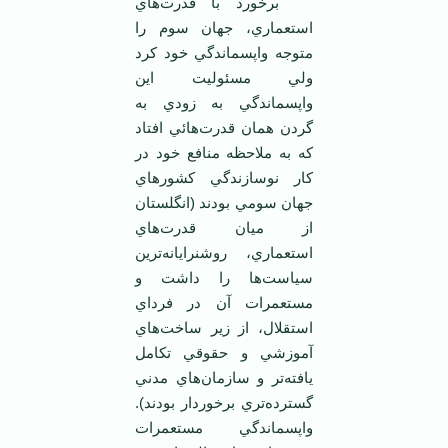
برخورد با قدرت‌هاي
استعماري، جهان سوم را
متوجه واپسماندگي خود کرد
ولي مسئوليت اين
واپسماندگي به زودي به
گردن همان قدرت‌هائي افتاد
که به ملاحظه منافع خود در
کار نوسازندگي کشورهاي
جهان سومي بودند (انگلستان
از ميان قدرت‌هاي
استعماري، روشنرايانه‌ترين
سياست‌ها را داشت و
مستعمرات آن در فرداي
استقلال، از زير ساخت‌هاي
آموزشي و حقوقي تکامل
يافته‌تر و سازمان‌هاي مدني
گسترده‌تري برخوردار بودند).
واپسماندگي مستعمرات