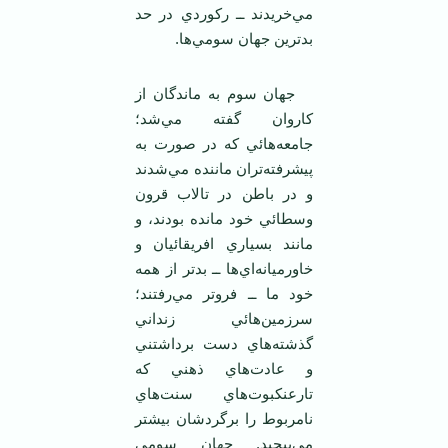
مي‌خريدند ــ رکوردي در حد
بدترين جهان سومي‌ها.
جهان سوم به ماندگان از
کاروان گفته مي‌شد؛
جامعه‌هائي که در صورت به
پيشرفته‌تران ماننده مي‌شدند
و در باطن در تالاب قرون
وسطائي خود مانده بودند، و
مانند بسياري افريقائيان و
خاورميانه‌اي‌ها ــ بدتر از همه
خود ما ــ فروتر مي‌رفتند؛
سرزمين‌هائي زنداني
گذشته‌هاي دست برداشتني
و عادت‌هاي ذهني که
تارعنکبوت‌هاي سنت‌هاي
نامربوط را برگردشان بيشتر
مي‌پيچيد. جهان سومي