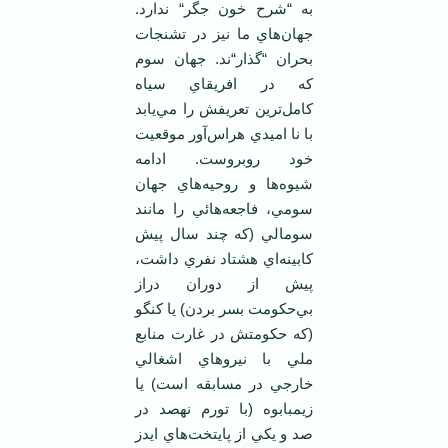
به “شرح خون جگر“ ندارد.
جهان‌هاي ما نيز در تشنجات
بحران “گذار“ند. جهان سوم
که در افريقاي سياه
کامل‌ترين تعريفش را مي‌يابد
با نا اميدي هراس‌آور موقعيت
خود روبروست. ادامه
شيوه‌ها و روحيه‌هاي جهان
سومي، فاجعه‌هائي را مانند
سومالي (که چند سال پيش
کابينه‌اي هشتاد نفري داشت،
پيش از دوران دراز
بي‌حکومت بسر بردن) يا کنگو
(که حکومتش در غارت منابع
ملي با نيروهاي اشغالي
خارجي در مسابقه است) يا
زيمبابوه (با تورم نهصد در
صد و يکي از پايتخت‌هاي ايدز