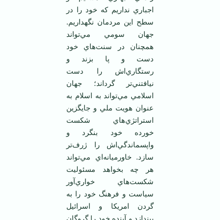
اجباري نداريم که خود را در
سطح اين مردمان نگهداريم.
جهان سومي مي‌تواند
همچنان در سنت‌هاي خود
دست و پا بزند و
رستگاري‌اش را دست
نيافتني‌تر گرداند؛ جهان
اسلامي مي‌تواند به اسلام به
عنوان هويت ملي و جايگزين
استراتژي‌هاي شکست
خورده خود بنگرد و
واپسماندگي‌اش را ژرف‌تر
سازد. خاورميانه‌اي مي‌تواند
هر چه بخواهد مسئوليت
شکست‌هاي خواري‌آور
سياست و فرهنگ خود را به
گردن امريکا و اسرائيل
بيندازد و آينده خود را گروگان