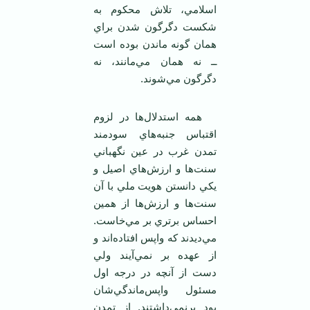
اسلامي، تلاش محکوم به
شکست دگرگون شدن براي
همان گونه ماندن بوده است
ــ نه همان مي‌مانند، نه
دگرگون مي‌شوند.
همه استدلال‌ها در لزوم
اقتباس جنبه‌هاي سودمند
تمدن غرب در عين نگهباني
سنت‌ها و ارزش‌هاي اصيل و
يکي دانستن هويت ملي با آن
سنت‌ها و ارزش‌ها از همين
احساس برتري بر مي‌خاست.
مي‌ديدند که واپس افتاده‌اند و
از عهده بر نمي‌آيند ولي
دست از آنچه در درجه اول
مسئول واپس‌‌‌ماندگي‌شان
بود برنمي‌داشتند.
از تمدن