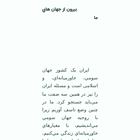
بيرون از جهان هاي
ما
ايران يک کشور جهان
سومي، خاورميانه‌اي، و
اسلامی است
و مسئله ايران
را نيز در همين سه صفت ما
مي‌بايد جستجو کرد. ما در
چنين وضع تاسف آوريم زيرا
با روحيه جهان سومي
مي‌انديشيم، با معيارهاي
خاورميانه‌اي زندگي مي‌کنيم،