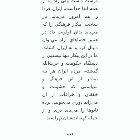
درست داشت ولي راه ما از
همه آنها جداست. ايران فردا
را هم امروز مي‌بايد باز
ساخت. پيکار فرهنگي را که
مي‌بايد بدان اولويت داد در
همين فضاهاي آزاد مي‌توان
دنبال کرد و به ايران کشاند.
ما در اين پيکار تنها نيستيم. از
دستگاه حکومت و حزب‌الله
گذشته، مردم ايران هر چه
بيشتر از اين فرهنگ و
سياستي که خشونت و
خفقان و خرافات از آن
مي‌زايد دوري مي‌جويند. پرده
تابوها را مي‌بايد دريد و از
حمله کهنه‌انديشان نهراسيد.
***