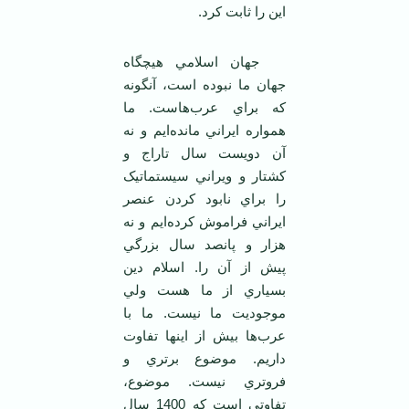
اين را ثابت کرد.
جهان اسلامي هيچگاه
جهان ما نبوده است، آنگونه
که براي عرب‌هاست. ما
همواره ايراني مانده‌ايم و نه
آن دويست سال تاراج و
کشتار و ويراني سيستماتيک
را براي نابود کردن عنصر
ايراني فراموش کرده‌ايم و نه
هزار و پانصد سال بزرگي
پيش از آن را. اسلام دين
بسياري از ما هست ولي
موجوديت ما نيست. ما با
عرب‌ها بيش از اينها تفاوت
داريم. موضوع برتري و
فروتري نيست. موضوع،
تفاوتي است که 1400 سال