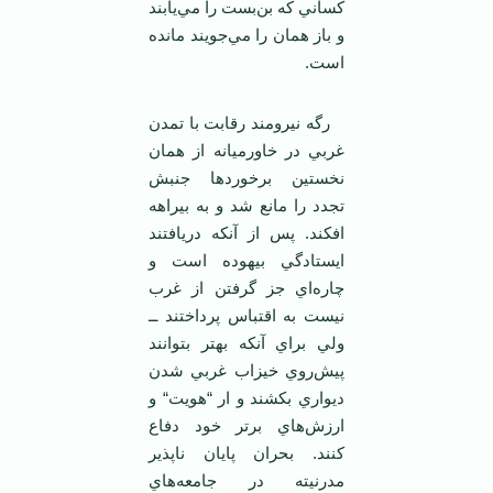
کساني که بن‌بست را مي‌يابند
و باز همان را مي‌جويند مانده
است.
رگه نيرومند رقابت با تمدن
غربي در خاورميانه از همان
نخستين برخوردها جنبش
تجدد را مانع شد و به بيراهه
افکند. پس از آنکه دريافتند
ايستادگي بيهوده است و
چاره‌اي جز گرفتن از غرب
نيست به اقتباس پرداختند ــ
ولي براي آنکه بهتر بتوانند
پيش‌روي خيزاب غربي شدن
ديواري بکشند و ار “هويت“ و
ارزش‌هاي برتر خود دفاع
کنند. بحران پايان ناپذير
مدرنيته در جامعه‌هاي