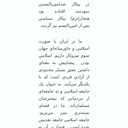
در پيکار ضدامپرياليستي
سودمند افتاده بود
هنجار(نرم) پيکار سياسي
پس از امپرياليسم نيز گرديد.
ما در ايران با صورت
اسلامي و خاورميانه‌اي جهان
سوم سروکار داريم. اسلامي
بودن پيشاپيش به معناي
داشتن تصور بسيار محدودي
از آزادي فردي است که با
يکديگر مي‌آيند. به عنوان يک
جامعه اسلامي و نه جامعه‌اي
از مردماني که بيشترشان
مسلمان‌اند، ما در فضاي
بسته‌تري بسر مي‌بريم.
جامعه اسلامي جامعه تقديس
شده است ــ فساد در آن به