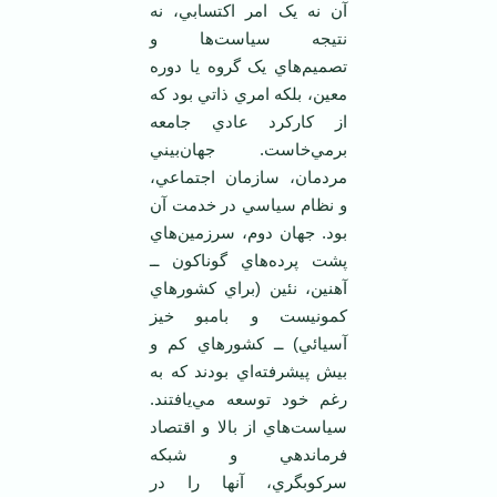
آن نه يک امر اکتسابي، نه
نتيجه سياست‌ها و
تصميم‌هاي يک گروه يا دوره
معين، بلکه امري ذاتي بود که
از کارکرد عادي جامعه
برمي‌خاست. جهان‌بيني
مردمان، سازمان اجتماعي،
و نظام سياسي در خدمت آن
بود. جهان دوم، سرزمين‌هاي
پشت پرده‌هاي گوناکون ــ
آهنين، نئين (براي کشورهاي
کمونيست و بامبو خيز
آسيائي) ــ کشورهاي کم و
بيش پيشرفته‌اي بودند که به
رغم خود توسعه مي‌يافتند.
سياست‌هاي از بالا و اقتصاد
فرماندهي و شبکه
سرکوبگري، آنها را در