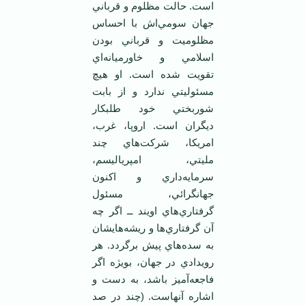
است. حالت مظلوم و قرباني
جهان سومي‌اش با احساس
مظلوميت و قرباني بودن
اسلامي و خاورميانه‌اي
تقويت شده است. او هيچ
مسئوليتي ندارد و از بابت
شوربختي خود طلبکار
ديگران است. اروپا، غرب،
امريکا، شرکت‌هاي چند
مليتي، امپرياليسم،
سرمايه‌داري و اکنون
جهانگرائي، مسئول
گرفتاري‌هاي اويند ــ اگر چه
آن گرفتاري‌ها و ريشه‌هايشان
به سده‌هاي پيش برگردد. هر
رويدادي در جهان، بويژه اگر
فاجعه‌آميز باشد، به دست و
اشاره آنهاست. (چند در صد