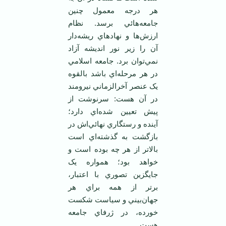
هر درجه معمول چنين
جامعه‌هائي برسد. نظام
ارزش‌ها و نهادهاي ريشه‌دار
آن را زير نور انديشه آزاد
نمي‌توان برد. جامعه اسلامي
در هر مرحله‌اي باشد بالقوه
يک عنصر آخرالزماني نيرومند
در آن هست: سرنوشت از
پيش تعيين شده‌اي دارد؛
آينده و رستگاري نهائي‌اش در
بازگشت به گذشته‌اي است
بالاتر از هر چه بوده است و
خواهد بود؛ همواره يک
جايگزين تصوري با اعتبار،
برتر از همه براي هر
جهان‌بيني و سياست شکست
خورده، در ژرفاي جامعه
هست.