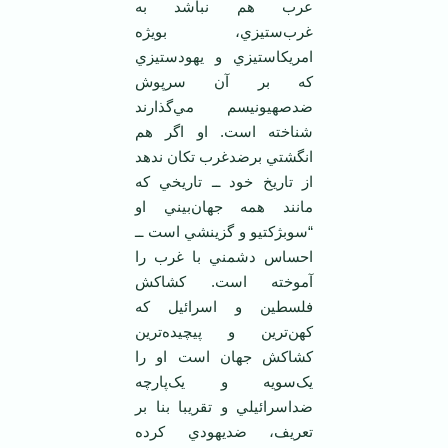
عرب هم نباشد به
غرب‌ستيزي، بويژه
امريکاستيزي و يهودستيزي
که بر آن سرپوش
ضدصهيونيسم مي‌گذارند
شناخته است. او اگر هم
انگشتي برضدغرب تکان ندهد
از تاريخ خود ــ تاريخي که
مانند همه جهان‌بيني او
“سوبژکتيو و گزينشي است ــ
احساس دشمني با غرب را
آموخته است. کشاکش
فلسطين و اسرائيل که
کهن‌ترين و پيچيده‌ترين
کشاکش جهان است او را
يک‌سويه و يک‌پارچه
ضداسرائيلي و تقريبا بنا بر
تعريف، ضديهودي کرده