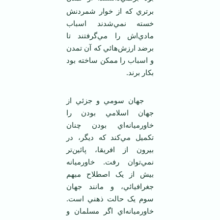
برتري که از خوار شمردنش
خسته نمي‌شدند اسباب
مادي‌اش را مي‌گرفتند تا
برضد ارزش‌هائي که آن تمدن
و اسباب را ممکن ساخته بود
بکار
برند.
جهان سومي و جزئي از
جهان اسلامي بودن را
خاورميانه‌اي بودن چنان
تکميل مي‌کند که ديگر، در
بيرون از افريقا، پائين‌تر
نمي‌توان رفت. خاورميانه
بيش از يک اصطلاح مبهم
جغرافيائي، و مانند جهان
سوم يک حالت ذهني است.
خاورميانه‌اي اگر مسلمان و