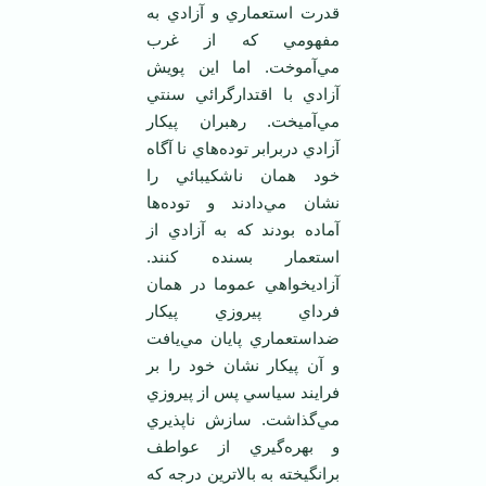
قدرت استعماري و آزادي به
مفهومي که از غرب
مي‌آموخت. اما اين پويش
آزادي با اقتدارگرائي سنتي
مي‌آميخت. رهبران پيکار
آزادي دربرابر توده‌هاي نا آگاه
خود همان ناشکيبائي را
نشان مي‌دادند و توده‌ها
آماده بودند که به آزادي از
استعمار بسنده کنند.
آزاديخواهي عموما در همان
فرداي پيروزي پيکار
ضداستعماري پايان مي‌يافت
و آن پيکار نشان خود را بر
فرايند سياسي پس از پيروزي
مي‌گذاشت. سازش ناپذيري
و بهره‌گيري از عواطف
برانگيخته به بالاترين درجه که