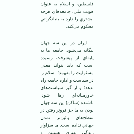
فلسطين، و اسلام به عنوان
هويت ملي، جامعه‌هاي هرچه
بيشتري را دارد به بنيادگرائي
محکوم مي‌کند.
ايران در اين سه جهان
بيگانه مي‌شود. جامعه ما به
پايه‌اي از پيشرفت رسيده
است که بايد بتواند معني
مسئوليت را بفهمد؛ اسلام را
در سياست و اداره جامعه راه
ندهد؛ و از گير سياست‌هاي
خاورميانه‌اي رها شود.
باشنده (ساکن) اين سه جهان
بودن به ما جز فروتر رفتن در
سطح‌هاي پائين‌تر تمدن
جهاني نداده است. ما سزاوار
زندگي بهتري هستيم و