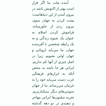
آينده ملت ما اگر قرار
است بهتر از اکنونش باشد در
بيرون آمدن از اين دنياهاست:
پشت کردن به جهان سوم،
بيرون زدن از خاورميانه،
فراموش کردن اسلام به
عنوان يک شيوه زندگي و نه
يک رابطه شخصي با آفريننده
جهان. ما مي‌بايد اروپائي و
جهان اولي بشويم زيرا در
اصل چيزي از آنها کم نداريم.
ايراني هر جا باشد به محض
آنکه به ابزارهاي فرهنگي
غرب دست مي‌يابد خود را به
غربيان مي‌رساند. ما از جهان
سومي‌هاي ديگر سبکبارتريم.
تجربه ميليون‌ها ايراني مهاجر
و تبعيدي در دو دهه گذشته