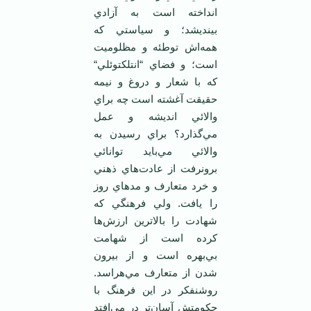
انداخته است به آزادي
بينديشد؛ و سياستي که
همه‌اش توطئه و مظلوميت
است؛ و فضاي “انتلکتوئلي“
که با شعار و دروغ و نيمه
حقيقت آغشته است چه براي
والائي انديشه و عمل
مي‌گذارد؟ براي رسيدن به
والائي مي‌بايد توانائي
برونرفت از عادت‌هاي ذهني
و خرد متعارف و مدهاي روز
را يافت. ولي فرهنگي که
شهادت را بالاترين ارزش‌ها
کرده است از شهامت
بي‌بهره است و از بيرون
شدن از متعارف مي‌هراسد.
روشنفکر در اين فرهنگ با
حکومتش آسان‌تر در مي‌افتد