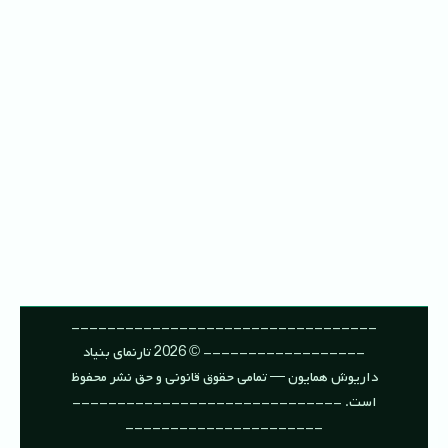
----------------------------------
------------------ © 2026 تارنمای بنیاد
داریوش همایون — تمامی حقوق قانونی و حق نشر محفوظ
است. ------------------------------
----------------------