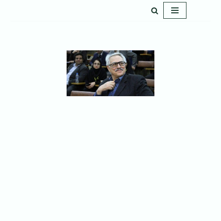
پرش
به
محتوا