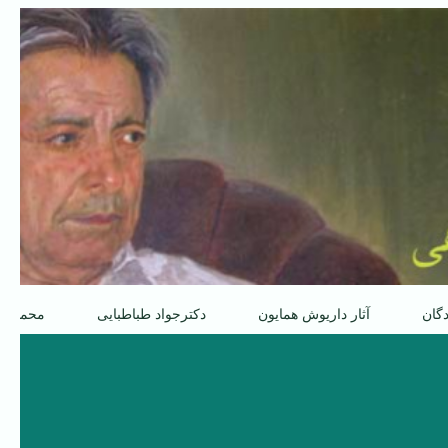
دگان
آثار داریوش همایون
دکترجواد طباطبایی
محمدعل