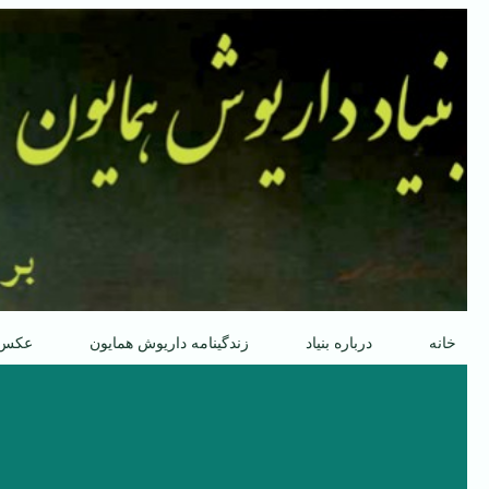
پرش
به
محتوا
خانه
درباره بنیاد
زندگینامه داریوش همایون
عکس