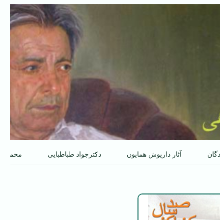
دگان
آثار داریوش همایون
دکترجواد طباطبایی
محمدعل