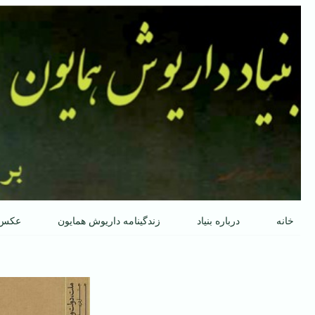
پرش
به
محتوا
خانه
درباره بنیاد
زندگینامه داریوش همایون
عکس