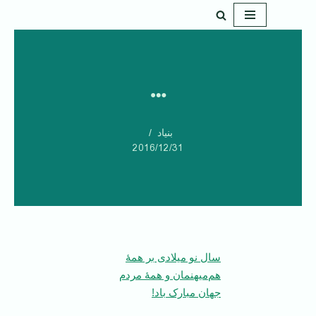
پرش
به
محتوا
…
بنیاد
2016/12/31
سال نو میلادی بر همۀ
هم‌میهنمان و همۀ مردم
جهان مبارک باد!