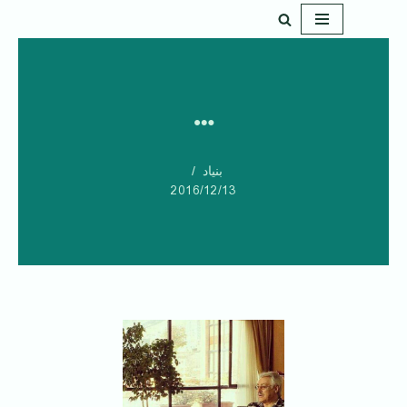
پرش
به
محتوا
…
بنیاد
2016/12/13