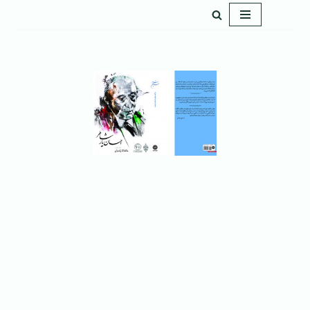
پرش
به
محتوا