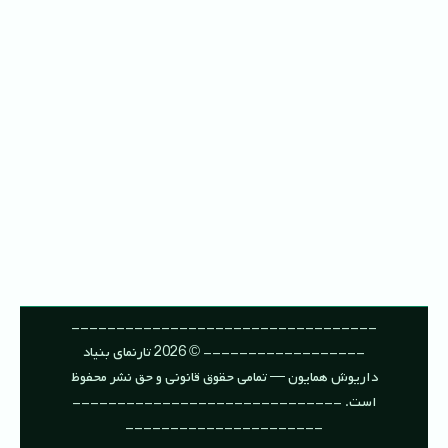
----------------------------------
------------------ © 2026 تارنمای بنیاد
داریوش همایون — تمامی حقوق قانونی و حق نشر محفوظ
است. ------------------------------
----------------------