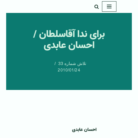
پرش
به
برای ندا آقاسلطان /
محتوا
احسان عابدی
تلاش شماره 33
2010/01/24
احسان عابدی