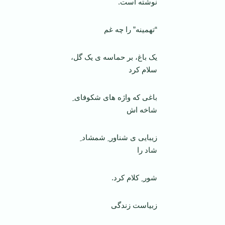
نوشته است.
“تهمینه” را چه غم
یک باغ، بر حماسه ی یک گل،
سلام کرد
باغی که واژه های شکوفای ِ
شاخه اش
زیبایی ی شناور ِ شمشاد ِ
شاد را
شور ِ کلام کرد.
زبیاست زندگی