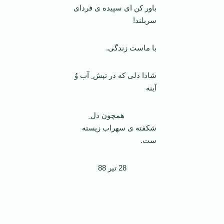
باور کن ای سپیده ی فردای
سربلند!
با ماست زندگی.
شادا دلی که در تپش ِ آب وُ
آینه
همچون دل ِ
شکفته ی سهراب زیسته
ست.
28 تیر 88