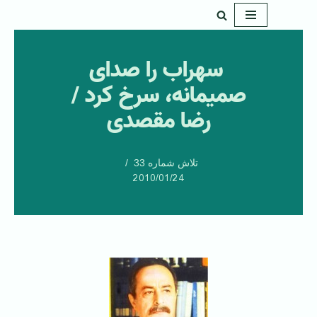
پرش
به
‌ سهراب را صدای
محتوا
صمیمانه، سرخ کرد /
رضا مقصدی
تلاش شماره 33
2010/01/24