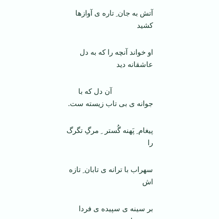
آتش به جان ِ تاره ی آوازها
کشید
او خواند آنچه را که به دل
عاشقانه دید
آن دل که با
جوانه ی بی تاب زیسته ست.
پیغام ِ پَهنه گُستر ِ مرگِ تگرگ
را
سهراب با ترانه ی تابان ِ تازه
اش
بر سینه ی سپیده ی فردا