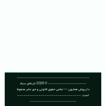
----------------------------------
------------------ © 2026 تارنمای بنیاد
داریوش همایون — تمامی حقوق قانونی و حق نشر محفوظ
است. ------------------------------
----------------------