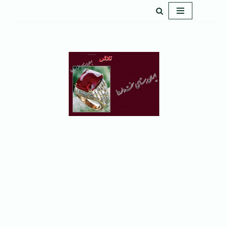
پرش
به
محتوا