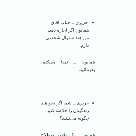
‌
حریری ــ جناب آقای
همایون اگر اجازه دهید
من چند سئوال شخصی
دارم.
همایون ــ تمنا می‌کنم،
بفرمائید.
‌
حریری ــ شما اگر بخواهید
زندگیتان را خلاصه کنید،
چگونه می‌بینید؟
همایون ــ یک وقتی اصطلاح