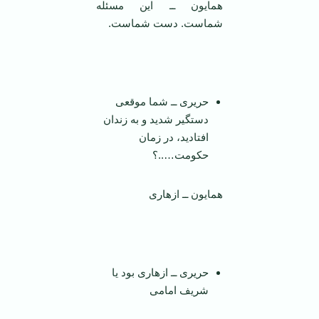
همایون ــ این مسئله
شماست. دست شماست.
حریری ــ شما موقعی
دستگیر شدید و به زندان
افتادید، در زمان
حکومت…..؟
همایون ــ ازهاری
‌
حریری ــ ازهاری بود یا
شریف امامی