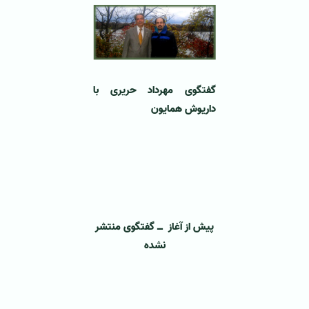
گفتگوی مهرداد حریری با
داریوش همایون
‌
‌
پیش از آغاز ــ گفتگوی منتشر
نشده
‌