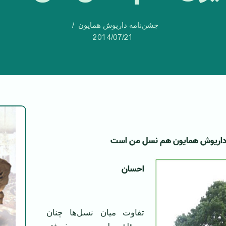
جشن‌نامه داریوش همایون
2014/07/21
اریوش همایون هم نسل من است
‌احسان
تفاوت میان نسل‌ها چنان