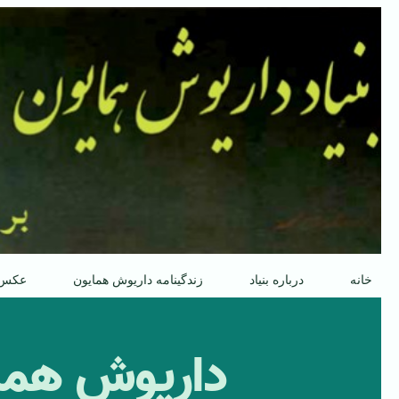
پرش
به
محتوا
خانه
درباره بنیاد
زندگینامه داریوش همایون
عکس
داریوش هما