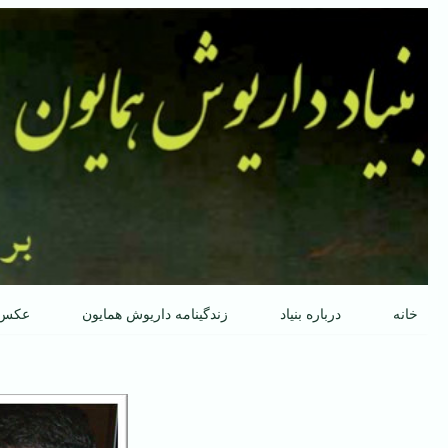
پرش
به
محتوا
خانه
درباره بنیاد
زندگینامه داریوش همایون
عکس