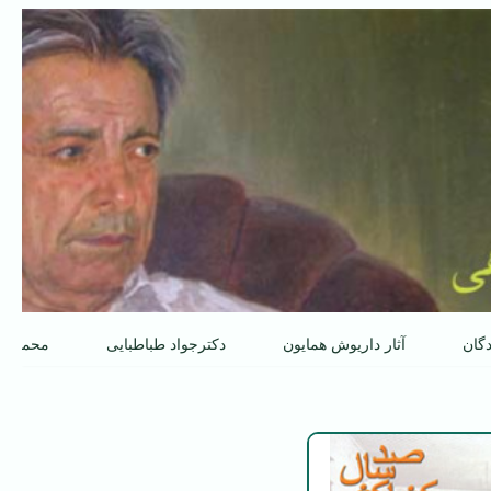
دگان
آثار داریوش همایون
دکترجواد طباطبایی
محمدعل