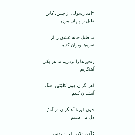
«آمد رسولی از چمن، کاین
طبل را پنهان مزن
ما طبل خانه عشق را از
نعره‌ها ویران کنیم
زنجیرها را بردریم ما هر یکی
آهنگریم
آهن گزان چون کَلبَتَین آهنگ
آتشدان کنیم
چون کورۀ آهنگران در آتش
دل می دمیم
کآهن دلان را زین نفس