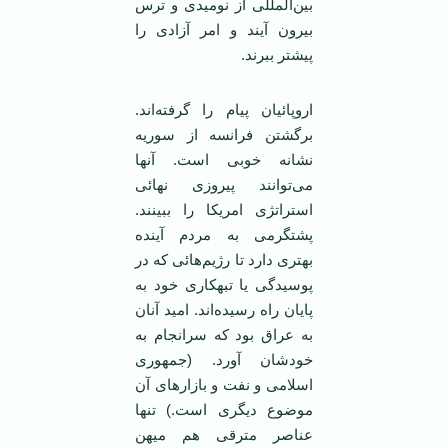
بين‌المللی از نوميدی و ترس
بيرون آيند و امر آزادی را
پيشتر ببرند.
اروپائيان پيام را گرفته‌اند.
برگشتن فرانسه از سوريه
نشانه خوبی است. آنها
می‌توانند پيروزی نهائی
استراتژی امريکا را ببينند.
پشتگرمی به مردم آينده
بهتری دارد تا رژيم‌هائی که در
پوسيدگی يا تبهکاری خود به
پايان راه رسيده‌اند. اميد آنان
به عراق بود که سرانجام به
خودشان آورد. (جمهوری
اسلامی و نفت و بازارهای آن
موضوع ديگری است.) تنها
عناصر مترقی هم ميهن