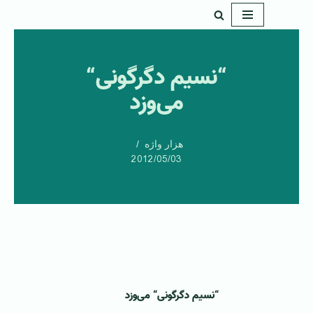
پرش
به
“نسيم دگرگونی“
محتوا
می‌وزد
هزار واژه
2012/05/03
“نسيم دگرگونی“ می
وزد