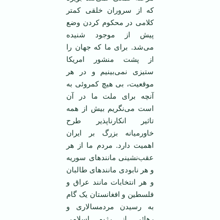
که از سروران خلقی کمتر
کلامی در محکوم کردن وضع
پيش از موجود شنيده
می‌شد. برای ما که جهان را
از پشت منشور امريکا
ستيزی نمی‌بينيم و در هر
موقعيت، بی هيچ کمروئی به
آنچه برای ملت ما در آن
است می‌نگريم بيش از همه
تاثير انکارناپذير طرح
خاورميانه بزرگ بر ايران
اهميت دارد. مردم ما از هر
عقب‌نشينی مانندهای سوريه
و هر نابودی مانندهای طالبان
و هر انتخابات مانند عراق و
فلسطين و افغانستان يک گام
به رسيدن مردمسالاری و
رهائی از رژيم اسلامی