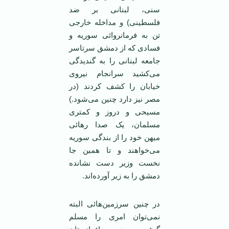
سنی، لبنانی بر ضد
فلسطينی) و مداخله خارجی
تن به فرمانروائی سوريه و
فسادی که از دمشق سرتاسر
جامعه لبنانی را به گنديدگی
می‌کشيد سرانجام نيروی
خيابان را کشف کردند (در
مصر نيز دارد چنين می‌شود.)
مسيحی و دروز و کمتری
مسلمان، يک صدا رهائی
ميهن خود را از بندگی سوريه
می‌خواهند و تا همين جا
نخست وزير دست نشانده
دمشق را به زير آورده‌اند.
در چنين سرزمين‌هائی البته
نمی‌توان امری را مسلم