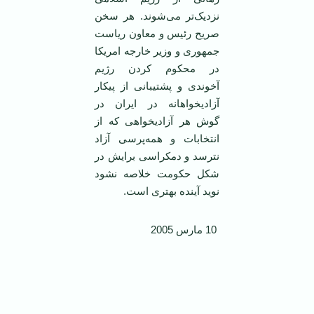
نزديک‌تر می‌شوند. هر سخن
صريح رئيس و معاون رياست
جمهوری و وزير خارجه امريکا
در محکوم کردن رژيم
آخوندی و پشتيبانی از پيکار
آزاديخواهانه در ايران در
گوش هر آزاديخواهی که از
انتخابات و همه‌پرسی آزاد
نترسد و دمکراسی برايش در
شکل حکومت خلاصه نشود
نويد آينده بهتری است.
10 مارس 2005