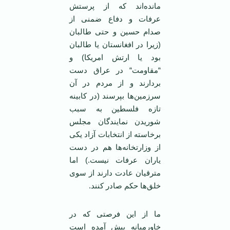
مانده‌اند که از پرستش
عرفات و دفاع ضمنی از
صدام حسين و حتی طالبان
(زيرا در افغانستان يا طالبان
بود يا ارتش امريکا) و
“مقاومت“ در عراق دست
بردارند و از مردم در آن
سرزمين‌ها بپرسند (در کابينه
تازه فلسطين به سبب
شوريدن نمايندگان مجلس
برخاسته از انتخابات آزاد يکی
از وزارتخانه‌ها هم در دست
ياران عرفات نيست.) اما
مترقيان عادت دارند از سوی
خلق‌ها حکم صادر کنند.
ما از اين فرصتی که در
خاورميانه پيش آمده است