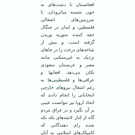
افغانستان تا دشت‌های به
خون شسته ميانرودان، تا
سرزمين‌های اشغالی
فلسطين، و لبنان در چنگال
خفه کننده سوريه وزيدن
گرفته است، و بيش از
شاخه‌های درخت را در جاهای
نزديک به غيرممکنی مانند
مصر و عربستان سعودی
تکان می‌دهد. افغانها و
عراقی‌ها و فلسطينی‌ها به
رغم اشغال نيروهای خارجی
انتخاباتی را انجام دادند که
اتحاد اروپا نيز نتوانست عيبی
بر آن بگيرد و در عراق مردم
گاه از کنار لاشه‌های تکه تکه
شده رای دهندگانی که
کاميکازهای اسلامی به آنان