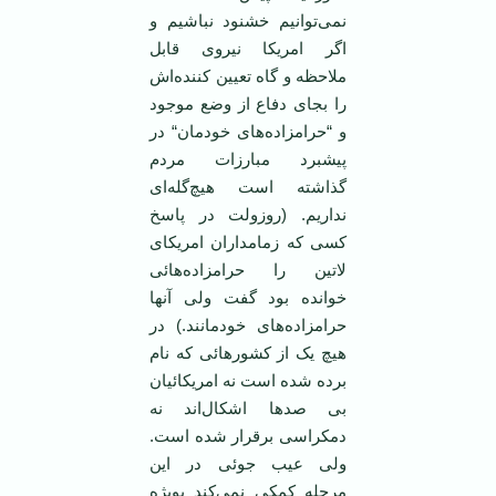
نمی‌توانيم خشنود نباشيم و
اگر امريکا نيروی قابل
ملاحظه و گاه تعيين کننده‌اش
را بجای دفاع از وضع موجود
و “حرامزاده‌های خودمان“ در
پيشبرد مبارزات مردم
گذاشته است هيچ‌گله‌ای
نداريم. (روزولت در پاسخ
کسی که زمامداران امريکای
لاتين را حرامزاده‌هائی
خوانده بود گفت ولی آنها
حرامزاده‌های خودمانند.) در
هيچ يک از کشورهائی که نام
برده شده است نه امريکائيان
بی صدها اشکال‌اند نه
دمکراسی برقرار شده است.
ولی عيب جوئی در اين
مرحله کمکی نمی‌کند بويژه