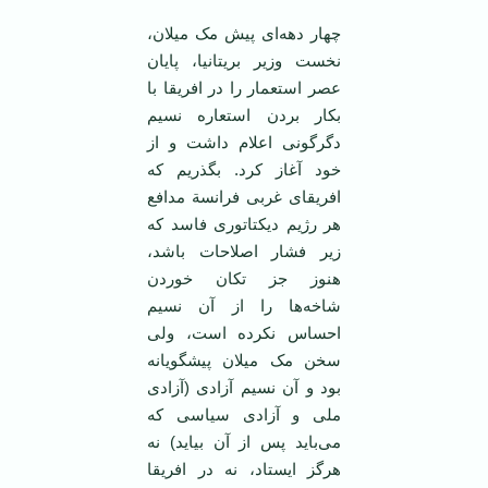
چهار دهه‌ای پيش مک ميلان،
نخست وزير بريتانيا، پايان
عصر استعمار را در افريقا با
بکار بردن استعاره نسيم
دگرگونی اعلام داشت و از
خود آغاز کرد. بگذريم که
افريقای غربی فرانسة مدافع
هر رژيم ديکتاتوری فاسد که
زير فشار اصلاحات باشد،
هنوز جز تکان خوردن
شاخه‌ها را از آن نسيم
احساس نکرده است، ولی
سخن مک ميلان پيشگويانه
بود و آن نسيم آزادی (آزادی
ملی و آزادی سياسی که
می‌بايد پس از آن بيايد) نه
هرگز ايستاد، نه در افريقا