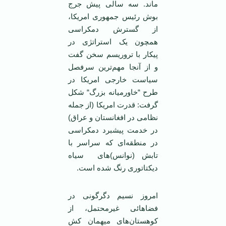
ماند. سه سالی پيش جرج
بوش رئيس جمهوری امريکا،
از گسترش دمکراسی
همچون يک استراتژی در
پيکار با تروريسم سخن گفت
و از آنجا مهم‌ترين سرفصل
سياست خارجی امريکا در
طرح “خاورميانه بزرگ“ شکل
گرفت: قدرت امريکا (از جمله
نظامی در افغانستان و عراق)
در خدمت پيشبرد دمکراسی
در منطقه‌ای که سراسر با
تابش (نوانس)های سياه
ديکتاتوری رنگ شده است.
امروز نسيم دگرگونی در
فضاهائی غيرمحتمل، از
کوهستان‌های ميهمان کش