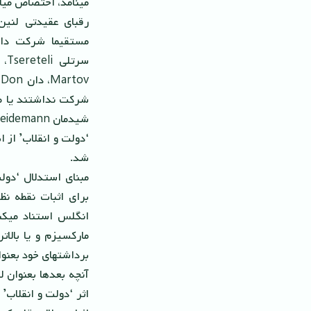
مینامد، اختصاص میاب
مستقیما شرکت دار
‘دولت و انقلاب’ از ا
شد.
مبناى استدلال ‘دول
براى اثبات نقطه نظ
انگلس استناد میکن
مارکسیزم و یا بالات
برداشتهاى خود بعنوا
آنچه بعدها بعنوان ل
اثر ‘دولت و انقلاب’ 