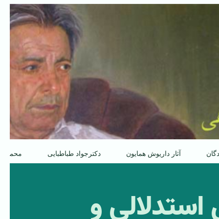
دگان
آثار داریوش همایون
دکترجواد طباطبایی
محمدعل
 استدلالی و