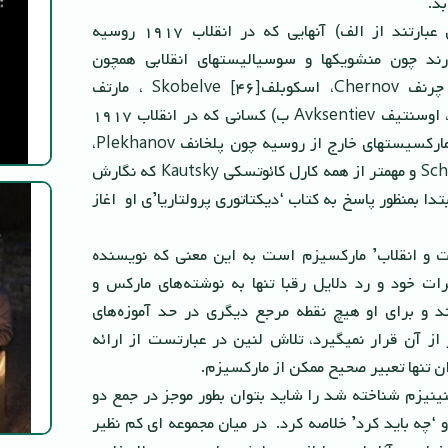
د.
رقباى عقیدتى لنین عبارتند از الف) آنهایى که در انقلاب ١٩١٧ روسیه
ند چون منشویکها و سوسیالیستهاى انقلابى همچون
سرتلى Tsereteli، چرنف Chernov، اسکوبلف[۴۶] Skobelve ، مارتف
Martov، دان Don، اوسنتیف Avksentiev ب) کسانى که در انقلاب ١٩١٧
شرکت نداشتند یا مارکسیستهاى خارج از روسیه چون پلخانف Plekhanov،
شیدمان Scheidemann و مهمتر از همه کارل کائوتسکى Kautsky که نگارش
بتدا بمنظور پاسخ به کتاب ‘دیکتاتورى پرولتاریا’ى او اغاز
ت و انقلاب’ مارکسیزم است به این معنى که نویسنده
رات خود و رد دلایل رقبا تنها به نوشته‌هاى مارکس و
د و براى او هیچ نقطه مرجع دیگرى در حد آموزه‌هاى
ر از آن قرار نمیگیرد، تلاش لنین در عبارتست از ارائه
ن تنها تعبیر صحیح ممکن از مارکسیزم.
نینیزم شناخته شد را شاید بتوان بطور موجز در جمع دو
و ‘چه باید کرد’ خلاصه کرد. در میان مجموعه اى کم نظیر