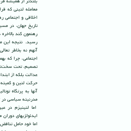
بلندتر از همیشه فری
معامله لنینى که قر
اخلاقى و اجتماعى ر
تاریخ جهان، در مس
رسید. نتیجه این معا
آنهم نه بخاطر تعال
اجتماعى، چرا که به
عدالت بلکه از ابتد
حرکت لنین و کمیته م
آنها به پرتگاه توت
مدرنیته سیاسى در تع
اما لنینیزم در ع
ایدئولژیهاى دوران 
اما خود حامل تناقض