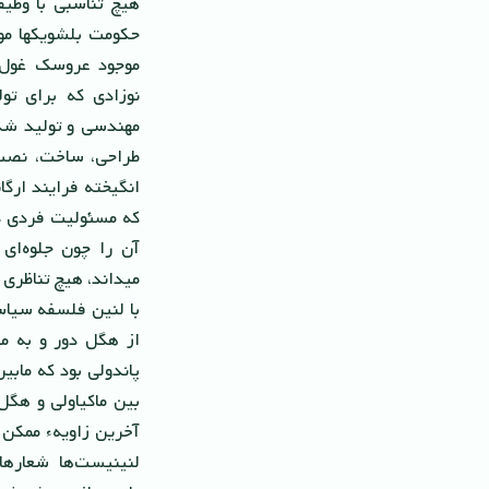
هیچ تناسبى با وظی
حکومت بلشویکها موج
موجود عروسک غول پ
نوزادى که براى تو
مهندسى و تولید شد
طراحى، ساخت، نصب و
انگیخته فرایند ارگا
که مسئولیت فردى در
آن را چون جلوه‌اى 
میداند، هیچ تناظرى
با لنین فلسفه سیاس
از هگل دور و به م
آخرین زاویهء ممکن
لنینیست‌ها شعارهای