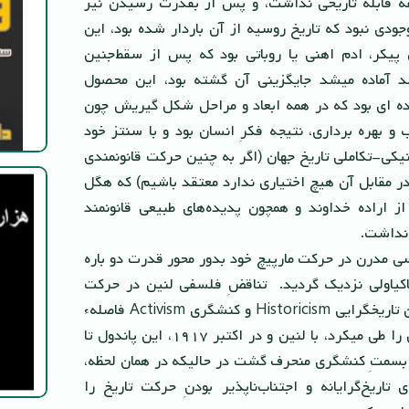
فه قابله تاریخى نداشت، و پس از بقدرت رسیدن نیز
ودى نبود که تاریخ روسیه از آن باردار شده بود، این
یکر، ادم اهنى یا روباتى بود که پس از سقط‌جنین
لد آماده میشد جایگزینى آن گشته بود، این محصول
ه اى بود که در همه ابعاد و مراحل شکل گیریش چون
 بهره بردارى، نتیجه فکرِ انسان بود و با سنتز خود
نیکى-تکاملى تاریخ جهان (اگر به چنین حرکت قانونمندى
 مقابل آن هیچ اختیارى ندارد معتقد باشیم) که هگل
از اراده خداوند و همچون پدیده‌هاى طبیعى قانونمند
 نداشت.
ى مدرن در حرکت مارپیچ خود بدور محور قدرت دو باره
اکیاولى نزدیک گردید. تناقضِ فلسفى لنین در حرکت
پاندولی بود که مابین تاریخگرایی Historicism و کنشگری Activism فاصلهء
بین ماکیاولی و هگل را طی میکرد، با لنین و در اکتبر ١٩١٧، این پاندول تا
 بسمتِ کنشگری منحرف گشت در حالیکه در همان لحظه،
 تاریخ‌گرایانه و اجتناب‌ناپذیر بودنِ حرکت تاریخ را