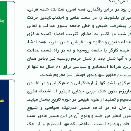
اد می‌کردند.
ار بود در برابر واگذارى همه اصول شناخته شده فردى،
هبران بلشویک را در سمت علمى و اجتناب‌ناپذیر حرکت
یر پیشرفت طبیعى و خطى جامعه بسوى عدالت و تعالى
رهنمون کند بالاخره در شب ١٠ اکتبر به امضاى اکثریت اعضاى کمیته مرکزى
مله مغبون و مظلوم و یا قربانى شدن تقریبا همه اعضا،
ى طبقه کارگر یا جامعه روسیه و نه در راه کسب عدالت
مراه آنها نسل بعد از نسل مردم روسیه نیز بخاطر همان
تصمیم، تحت سخت‌ترین شرائط اقتصادى و سیاسى براى ٧٠ سال نه تنها از
ایى‌ترین حقوق شهروندى خویش نیز محروم شدند.
رکزى بلشویکها از آرمانگرایى و علم گرایى و در افتادن
الیتاریزم بدون شک جزیى جدایى ناپذیر از اشتباه فکرى
میم و تقلید از علوم طبیعى در حوزه تاریخ بشمار میاید.
ین حال که در ادامه مسیر مدرنیته سیاسى و شیوع
مدرن اتفاق مى افتد و وقوع آن در این مسیر عادى است
 خاص و ویژه ایست ، تناقضى که مهر لنینیزم بر آن حک