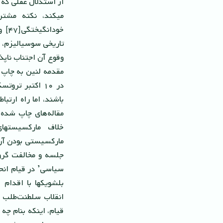
از استدلال عقلى که خ
میکند، نکته مشتر
خود
تاریخى سوسیالیزم، ز
وقوع آن اجتناب ناپ
در ١٠ اکتبر تر
باشند، اما راه ارتب
مقاله‌هاى چاپ شده
خلاف مارکسیستها
مارکسیستى بودن آرا 
جلسه و مخالفت گروه
سیاسى’ در قیام انح
بلشویکها با اقدام
انقلاب‌ سلطنت‌طلب 
قیام، اینکه بنام چه 