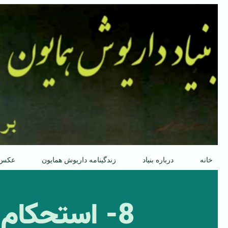
پرش
به
محتوا
خانه
درباره بنیاد
زندگینامه داریوش همایون
عکس
8- استحكام