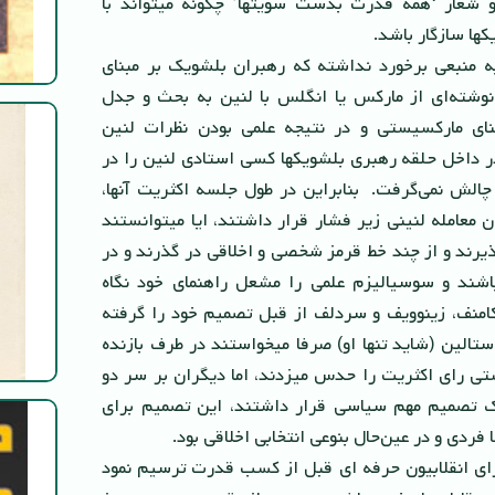
 شعار ‘همه قدرت بدست سویتها’ چگونه میتواند با
کها سازگار باشد.
ه منبعى برخورد نداشته که رهبران بلشویک بر مبناى
نوشته‌اى از مارکس یا انگلس با لنین به بحث و جدل
مبناى مارکسیستى و در نتیجه علمى بودن نظرات لنین
 داخل حلقه رهبری بلشویکها کسی استادی لنین را در
الش نمی‌گرفت. بنابراین در طول جلسه اکثریت آنها،
ن معامله لنینى زیر فشار قرار داشتند، ایا میتوانستند
ذیرند و از چند خط قرمز شخصى و اخلاقى در گذرند و در
ند و سوسیالیزم علمى را مشعل راهنماى خود نگاه
امنف، زینوویف و سردلف از قبل تصمیم خود را گرفته
ستالین (شاید تنها او) صرفا میخواستند در طرف بازنده
یستى راى اکثریت را حدس میزدند، اما دیگران بر سر دو
ک تصمیم مهم سیاسى قرار داشتند، این تصمیم براى
لا فردى و در عین‌حال بنوعی انتخابی اخلاقى بود.
اى انقلابیون حرفه اى قبل از کسب قدرت ترسیم نمود