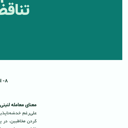
تناقض
۸- استحکام بى عیب و نقص عقل استدلالی
معنای معامله لنینی:
على‌رغم خدشه‌ناپذیر
کردن مخاطبین، در پ