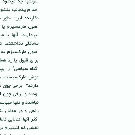
سویتها چه میشود و
اقدام یکجانبه بلشوی
نگارنده این سطور ب
اصول مارکسیزم یا 
بپردازند، آنها با 
مشکلى نداشتند. در
اصول مارکسیزم به چ
براى قبول یا رد هما
‘گناه سیاسى’ را بپ
عوض مارکسیست باش
دارند؟ برخى چون ک
بودند و برخى چون ا
نباشند و تنها میبا
راهى و در مقابل ی
اکثر آنها انتخابى کام
نقشى که لنینیزم بر