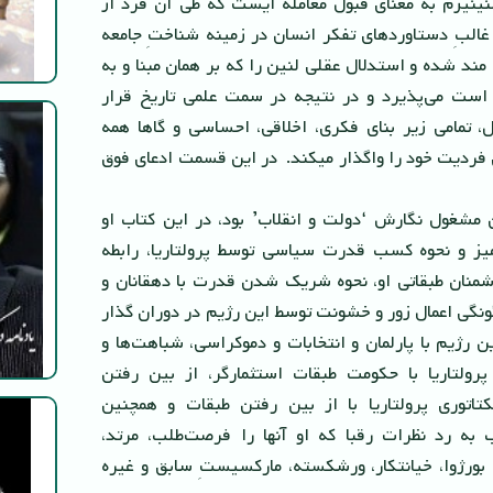
نیزم به‌ معناى قبول معامله ایست که طى آن فرد از
غالبِ دستاوردهاى تفکر انسان در زمینه شناختِ جامعه
مند شده و استدلال عقلى لنین را که بر همان مبنا و به
است می‌پذیرد و در نتیجه در سمت علمى تاریخ قرار
بل، تمامى زیر بناى فکرى، اخلاقى، احساسى و گاها همه
ردیت خود را واگذار میکند. در این قسمت ادعاى فوق
ن ١٩١٧ لنین مشغول نگارش ‘دولت و انقلاب’ بود، در این کتاب او
میز و نحوه کسب قدرت سیاسى توسط پرولتاریا، رابطه
دشمنان طبقاتى او، نحوه شریک شدن قدرت با دهقانان و
ونگى اعمال زور و خشونت توسط این رژیم در دوران گذار
ین رژیم با پارلمان و انتخابات و دموکراسى، شباهت‌ها و
 پرولتاریا با حکومت طبقات استثمارگر، از بین رفتن
اتورى پرولتاریا با از بین رفتن طبقات و همچنین
به رد نظرات رقبا که او آنها را فرصت‌طلب، مرتد،
ورژوا، خیانتکار، ورشکسته، مارکسیستِ سابق و غیره