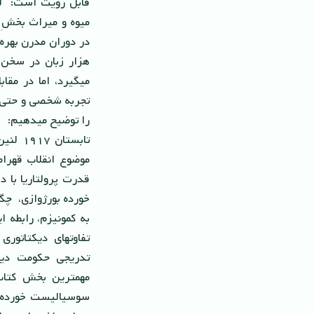
قابل رویت است: لنی
میوه و میراث بخشِ 
در دوران مدرن بهره 
هزار زبان در سخن 
میگیرد، اما در مقا
تجربه شخصى و حتى ف
را توضیح میدهیم:
تابستا
موضوع انقلاب قهرا
قدرت پرولتاریا با 
خورده بورژوازى، چگ
به کمونیزم، رابطه ا
تفاوتهاى دیکتاتورى
تدریجى حکومت دیکت
مهمترین بخش کتاب 
سوسیالیست خورده ب