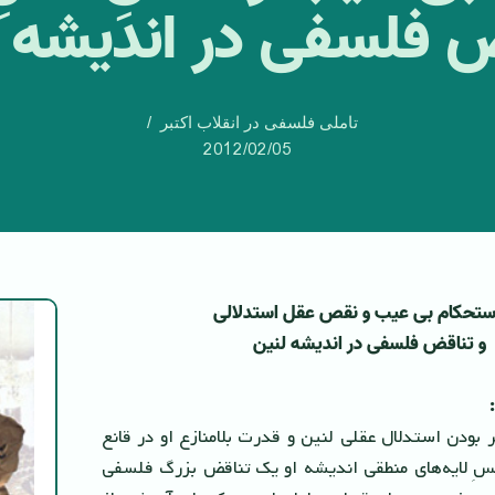
 فلسفى در انديشه 
تاملی فلسفی در انقلاب اکتبر
2012/02/05
و تناقض فلسفى در اندیشه لنین
 بودن استدلال عقلى لنین و قدرت بلامنازع او در قانع
سِ لایه‌هاى منطقى اندیشه او یک تناقض بزرگ فلسفى