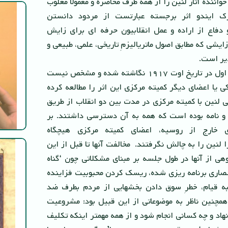
واننده آثار لنین را از همه طرف محاصره و معمولا مغلوب
ک ایندو اثر برجسته عبارتست از مردود دانستن
انگیختگى[۴۷] و دفاع از اراده و عمل انقلابیون حرفه اى براى زایش
ایشى که مطابق اصول ماتریالیزمِ تاریخى، علمى، طبیعى و
ذیر است.
مقدمه لنین به چاپ اول در تاریخ اوت ١٩١٧ نگاشته شده و مشخص نیست
وتسکى یا اعضاى دیگر کمیته مرکزى این اثر را مطالعه کرده
اطى لنین با کمیته مرکزى در مدت بین دو انقلاب از طریق
 و نامه بوده است که همه به آن دسترسى داشتند. بر
ى خارج از روسیه، اعضاى کمیته مرکزى هیچگاه
لنین را به چالش نگرفتند. مخالفت آنها تا قبل از این
ى از آنها در طول جلسه بر مبناى مشکلاتى چون ‘گناه
صارى برنامه ریزى شده، ریسک کردن محبوبیت فزاینده
 به قیام، خطرِ سوق دادن بخشهایى از مردم بطرف ضد
همچنین ناظر به موضوعاتى از این قبیل بود: مشروعیت
نهاد و چه کسانى انجام شود و از همه مهمتر اینکه تکلیف