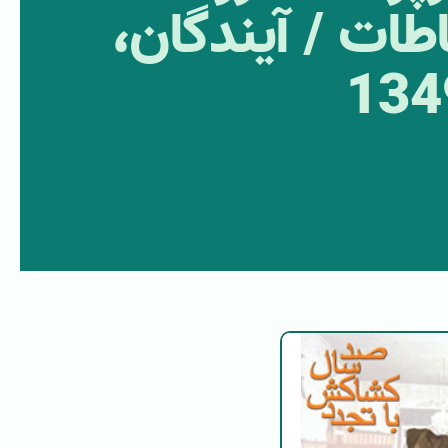
طات / آیندگان،