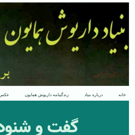
پرش
به
محتوا
خانه
درباره بنیاد
زندگینامه داریوش همایون
عکس
گفت و شنود 