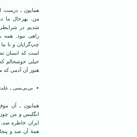
همایون ـ درست ا
من. بهرحال ما در 
شدیم در شرایطی 
راهی نبود. همه به
چپ‌گرایان و تا ما
است که انسان تصح
خیلی خوشحالم که ا
هنوز آن آدمی که 
بی‌بی‌سی ـ علت
همایون ـ آن موق
انگلیس و من چون ا
ایران خاطره صد، ص
همۀ آن صد و پنجاه