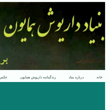
پرش
به
محتوا
خانه
درباره بنیاد
زندگینامه داریوش همایون
عکس