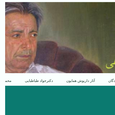
دگان
آثار داریوش همایون
دکترجواد طباطبایی
محمدعل