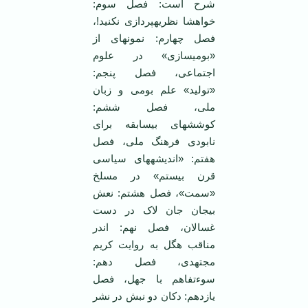
شرح است: فصل سوم:
خواهشا نظریه‏پردازی نکنید!،
فصل چهارم: نمونه‏ای از
«بومی‏سازی» در علوم
اجتماعی، فصل پنجم:
«تولید» علم بومی و زبان
ملی، فصل ششم:
کوشش‏های بی‏سابقه برای
نابودی فرهنگ ملی، فصل
هفتم: «اندیشه‏های سیاسی
قرن بیستم» در مسلخ
«سمت»، فصل هشتم: نعش
بی‏جان جان لاک در دست
غسالان، فصل نهم: اندر
مناقب هگل به روایت کریم
مجتهدی، فصل دهم:
سوء‌تفاهم با جهل، فصل
یازدهم: دکان دو نبش در نشر