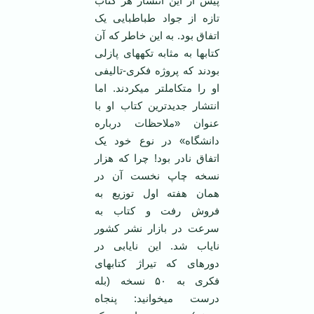
پیش از این انتشار هر کتاب
تازه از جواد طباطبایی یک
اتفاق بود. به این خاطر که آن
کتاب‏ها به مثابه تکه‏های پازلی
بودند که پروژه فکری-تالیفی
او را متکامل‏تر می‏کردند. اما
انتشار جدیدترین کتاب او با
عنوان «ملاحظات درباره
دانشگاه» در نوع خود یک
اتفاق نادر بود! چرا که هزار
نسخه چاپ نخست آن در
همان هفته اول توزیع به
فروش رفت و کتاب به
سرعت در بازار نشر کشور
نایاب شد. این نایابی در
دوره‏ای که تیراژ کتاب‏های
فکری به ۵۰ نسخه (بله
درست می‏خوانید: پنجاه