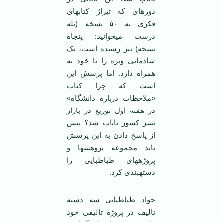
دوره‏ای که تیراژ کتاب‏های
فکری به ۵۰ نسخه (بله
درست می‏خوانید: پنجاه
نسخه) نیز رسیده است، یک
شادمانی ویژه را با خود به
همراه دارد. اما پرسش این
است که چرا کتاب
«ملاحظات درباره دانشگاه»
در هفته اول توزیع در بازار
نشر کشور نایاب شد؟ پیش
از پاسخ دادن به این پرسش
باید مجموعه پژوهش‏ها و
پروژه‏های طباطبایی را
دسته‏بندی کرد.
جواد طباطبایی سه دسته
تالیف در پروژه تالیفی خود