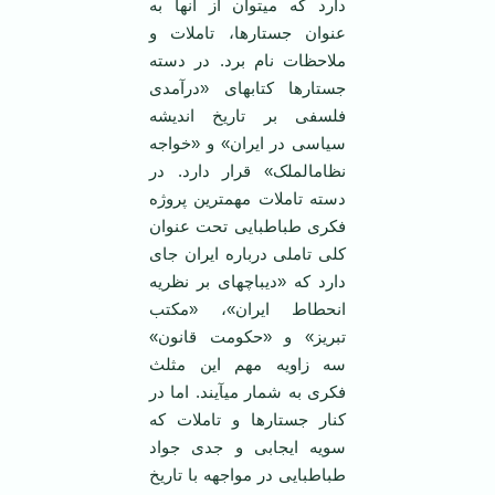
دارد که می‏توان از آنها به
عنوان جستارها، تاملات و
ملاحظات نام برد. در دسته
جستارها کتاب‏های «درآمدی
فلسفی بر تاریخ اندیشه
سیاسی در ایران» و «خواجه
نظام‏الملک» قرار دارد. در
دسته تاملات مهمترین پروژه
فکری طباطبایی تحت عنوان
کلی تاملی درباره ایران جای
دارد که «دیباچه‏ای بر نظریه
انحطاط ایران»، «مکتب
تبریز» و «حکومت قانون»
سه زاویه مهم این مثلث
فکری به شمار می‏آیند. اما در
کنار جستارها و تاملات که
سویه ایجابی و جدی جواد
طباطبایی در مواجهه با تاریخ