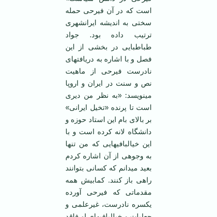
است که در آن فیرحی حمله
سختی به اندیشه ایرانشهری
ترتیب داده بود. جواد
طباطبایی در بخشی از این
فصل و با اشاره به دریافت‏های
نادرست فیرحی از ماهیت
نص و سنت در ایران و اروپا
می‏نویسد: «به نظر من دیری
است تا پرنده «تخیل ایرانی»
بر بالای بام این استاد حوزه و
دانشگاه لانه کرده است و با
این خیالبافی‏هایی که من تنها
به وجوهی از آن اشاره کردم
بعید می‏دانم که کسانی بتوانند
راهی باز کنند. کمابیش همه
مقدماتی که فیرحی آورده
یکسره نادرست، غیرعلمی و
جعلیات و خیالبافی‏های او فاقد