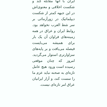
ايران با آنها مقابله کند و
شکست اخلاقی و معنوی‌اش
در اين جبهه کمتر از شکست
ديپلماتيک در زور‌آزمائی بر
سر شط العرب نخواهد بود.
روابط ايران و عراق در همه
زمينه‌های فراوان آن يک بار
برای هميشه می‌بايست
فيصله می‌يافت و بر پايه‌های
سزاوارتری استوار می‌گرديد.
امروز که چنان موقعی
رسيده است ورود هيچ عامل
تازه‌ای به صحنه نبايد عزم ما
را سست کند، و آزار ايرانيان
عراق امر تازه‌ای نيست.