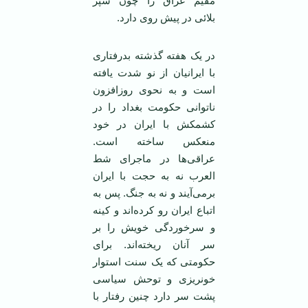
مقيم عراق را چون سپر
بلائی در پيش روی دارد.
در يک هفته گذشته بدرفتاری
با ايرانيان از نو شدت يافته
است و به نحوی روزافزون
ناتوانی حکومت بغداد را در
کشمکش با ايران در خود
منعکس ساخته است.
عراقی‌ها در ماجرای شط
العرب نه به حجت با ايران
برمی‌آيند و نه به جنگ. پس به
اتباع ايران رو کرده‌اند و کينه
و سرخوردگی خويش را بر
سر آنان ريخته‌اند. برای
حکومتی که يک سنت استوار
خونريزی و توحش سياسی
پشت سر دارد چنين رفتار با