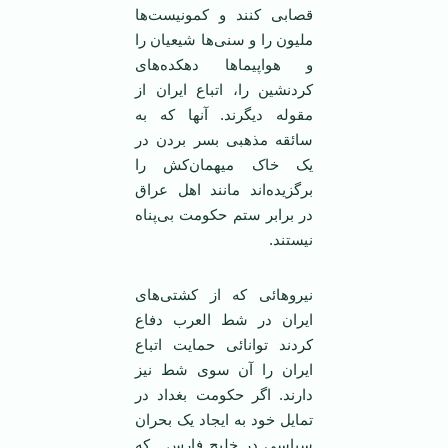
قصابی کنند و کمونيست‌ها
مليون را و سنی‌ها شيعيان را
و هواپيماها دهکده‌های
کردنشين را، اتباع ايران از
مقوله ديگرند. آنها که به
سائقه مذهبی بسر بردن در
يک خاک ميهمان‌کش را
برگزيده‌اند مانند اهل عراق
در برابر ستم حکومت بی‌پناه
نيستند.
نيروهائی که از کشتی‌های
ايران در شط‌ العرب دفاع
کردند توانائی حمايت اتباع
ايران را آن سوی شط نيز
دارند. اگر حکومت بغداد در
تمايل خود به ايجاد يک بحران
سياسی در خليج فارس ـ که