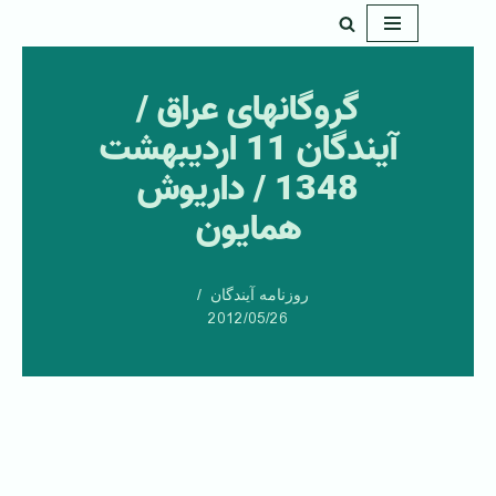
پرش
به
گروگانهای عراق /
محتوا
آيندگان 11 ارديبهشت
1348 / داريوش
همايون
روزنامه آیندگان
2012/05/26